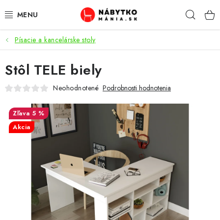
Prejsť
Hľad
na
obsah
Písacie a kancelárske stoly
VÝPREDAJ
Stôl TELE biely
NOVINKY
Neohodnotené
Podrobnosti hodnotenia
OBÝVACIA IZBA
5 %
KUCHYŇA
Akcia
SPÁĽŇA
PREDSIENE
PRACOVŇA / KANCELÁRIA