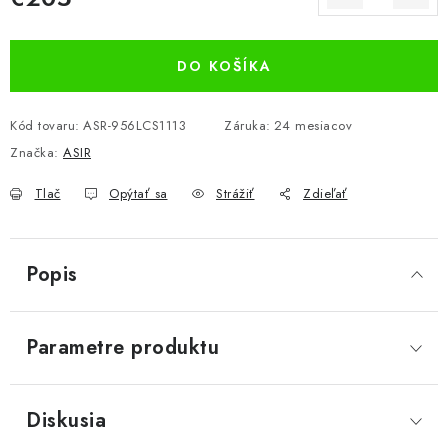
Jednotková cena:
DO KOŠÍKA
Kód tovaru:
ASR-956LCS1113
Záruka
:
24 mesiacov
Značka:
ASIR
Tlač
Opýtať sa
Strážiť
Zdieľať
Popis
Parametre produktu
Diskusia