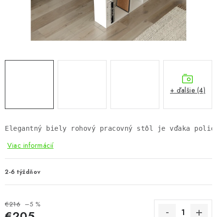
KÚPEĽŇA
DETSKÉ A ŠTUDENTSKÉ
DOPLNKY A DEKORÁCIE
ZÁHRADA
+ ďalšie (4)
CHOVATEĽSKÉ POTREBY
Kontakty
Podmienky ochrany osobných údajov
Registrace
Elegantný biely rohový pracovný stôl je vďaka polic
Reklamácie a odstúpenie od zmluvy
Viac informácií
Obchodné podmienky 2024
2-6 týždňov
€216
–5 %
€205