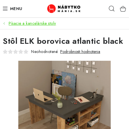
Prejsť
Hľad
na
obsah
Písacie a kancelárske stoly
VÝPREDAJ
Stôl ELK borovica atlantic black
NOVINKY
Neohodnotené
Podrobnosti hodnotenia
OBÝVACIA IZBA
KUCHYŇA
SPÁĽŇA
PREDSIENE
PRACOVŇA / KANCELÁRIA