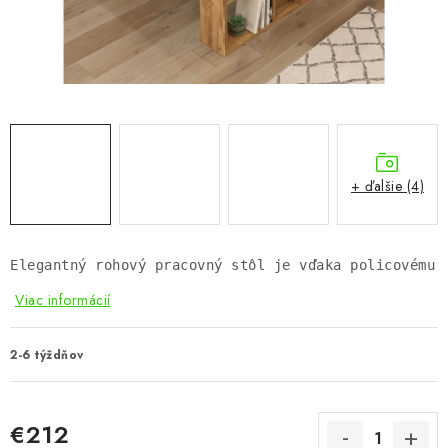
KÚPEĽŇA
DETSKÉ A ŠTUDENTSKÉ
DOPLNKY A DEKORÁCIE
ZÁHRADA
+ ďalšie (4)
CHOVATEĽSKÉ POTREBY
Kontakty
Podmienky ochrany osobných údajov
Registrace
Elegantný rohový pracovný stôl je vďaka policovému 
Reklamácie a odstúpenie od zmluvy
Viac informácií
Obchodné podmienky 2024
2-6 týždňov
€212