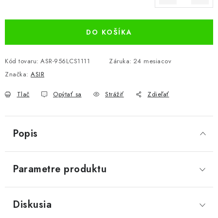
Jednotková cena:
DO KOŠÍKA
Kód tovaru:
ASR-956LCS1111
Záruka
:
24 mesiacov
Značka:
ASIR
Tlač
Opýtať sa
Strážiť
Zdieľať
Popis
Parametre produktu
Diskusia