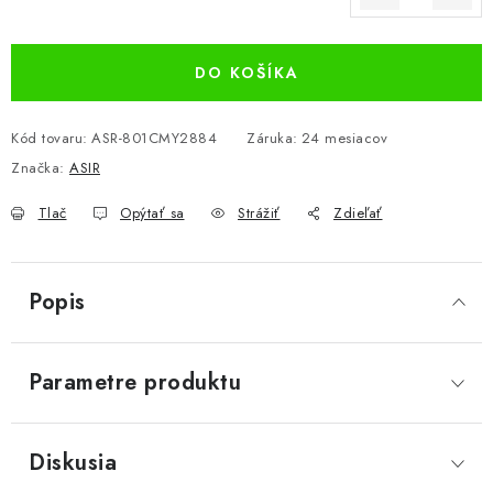
Jednotková cena:
DO KOŠÍKA
Kód tovaru:
ASR-801CMY2884
Záruka
:
24 mesiacov
Značka:
ASIR
Tlač
Opýtať sa
Strážiť
Zdieľať
Popis
Parametre produktu
Diskusia