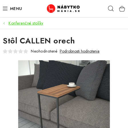
Prejsť
Hľad
na
obsah
Konferenčné stolíky
VÝPREDAJ
Stôl CALLEN orech
NOVINKY
Neohodnotené
Podrobnosti hodnotenia
OBÝVACIA IZBA
KUCHYŇA
SPÁĽŇA
PREDSIENE
PRACOVŇA / KANCELÁRIA