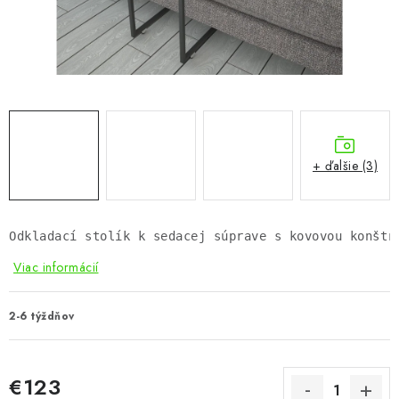
KÚPEĽŇA
DETSKÉ A ŠTUDENTSKÉ
DOPLNKY A DEKORÁCIE
ZÁHRADA
+ ďalšie (3)
CHOVATEĽSKÉ POTREBY
Kontakty
Podmienky ochrany osobných údajov
Registrace
Odkladací stolík k sedacej súprave s kovovou konštr
Reklamácie a odstúpenie od zmluvy
Viac informácií
Obchodné podmienky 2024
2-6 týždňov
€123