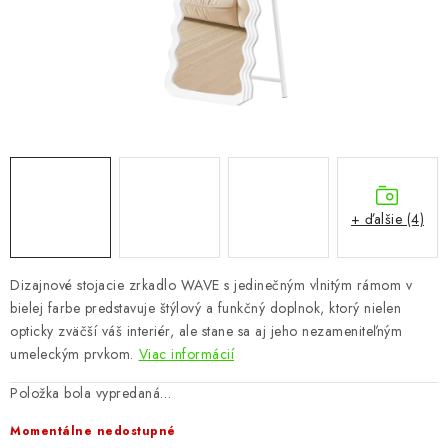
KÚPEĽŇA
DETSKÉ A ŠTUDENTSKÉ
DOPLNKY A DEKORÁCIE
ZÁHRADA
CHOVATEĽSKÉ POTREBY
+ ďalšie (4)
Kontakty
Podmienky ochrany osobných údajov
Registrace
Dizajnové stojacie zrkadlo WAVE s jedinečným vlnitým rámom v
Reklamácie a odstúpenie od zmluvy
bielej farbe predstavuje štýlový a funkčný doplnok, ktorý nielen
Obchodné podmienky 2024
opticky zväčší váš interiér, ale stane sa aj jeho nezameniteľným
umeleckým prvkom.
Viac informácií
Položka bola vypredaná…
Momentálne nedostupné