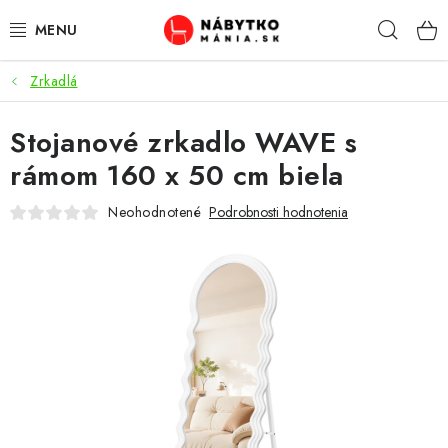
Prejsť
Hľad
na
obsah
Zrkadlá
VÝPREDAJ
Stojanové zrkadlo WAVE s
NOVINKY
rámom 160 x 50 cm biela
OBÝVACIA IZBA
Neohodnotené
Podrobnosti hodnotenia
KUCHYŇA
SPÁĽŇA
PREDSIENE
PRACOVŇA / KANCELÁRIA