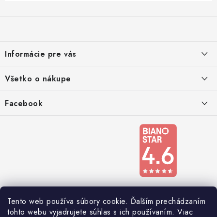
Z
á
p
ä
Informácie pre vás
t
i
Kontakty
Všetko o nákupe
e
Podmienky ochrany osobných údajov
Doprava a platba
Facebook
Registrace
Reklamácie a odstúpenie od zmluvy
Obchodné podmienky 2024
Tento web používa súbory cookie. Ďalším prechádzaním
tohto webu vyjadrujete súhlas s ich používaním. Viac