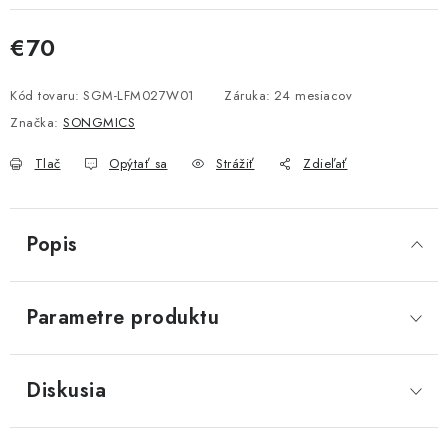
€70
Jednotková cena:
Kód tovaru:
SGM-LFM027W01
Záruka
:
24 mesiacov
Značka:
SONGMICS
Tlač
Opýtať sa
Strážiť
Zdieľať
Popis
Parametre produktu
Diskusia