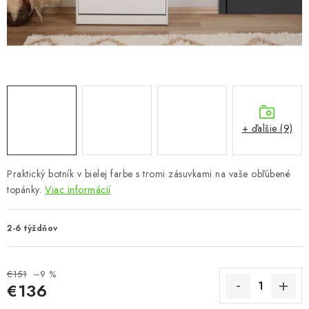
KÚPEĽŇA
DETSKÉ A ŠTUDENTSKÉ
DOPLNKY A DEKORÁCIE
ZÁHRADA
+ ďalšie (9)
CHOVATEĽSKÉ POTREBY
Praktický botník v bielej farbe s tromi zásuvkami na vaše obľúbené
Kontakty
Podmienky ochrany osobných údajov
Registrace
topánky.
Viac informácií
Reklamácie a odstúpenie od zmluvy
Obchodné podmienky 2024
2-6 týždňov
€151
–9 %
€136
Jednotková cena: