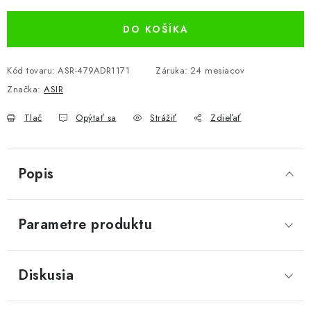
DO KOŠÍKA
Kód tovaru:
ASR-479ADR1171
Záruka
:
24 mesiacov
Značka:
ASIR
Tlač
Opýtať sa
Strážiť
Zdieľať
Popis
Parametre produktu
Diskusia