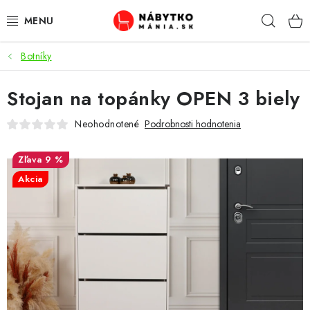
Prejsť
Hľad
na
obsah
Botníky
VÝPREDAJ
Stojan na topánky OPEN 3 biely
NOVINKY
Neohodnotené
Podrobnosti hodnotenia
OBÝVACIA IZBA
9 %
KUCHYŇA
Akcia
SPÁĽŇA
PREDSIENE
PRACOVŇA / KANCELÁRIA