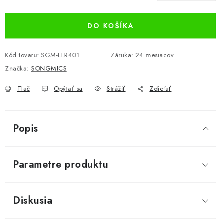
Jednotková cena:
DO KOŠÍKA
Kód tovaru:
SGM-LLR401
Záruka
:
24 mesiacov
Značka:
SONGMICS
Tlač
Opýtať sa
Strážiť
Zdieľať
Popis
Parametre produktu
Diskusia