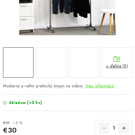
KÚPEĽŇA
DETSKÉ A ŠTUDENTSKÉ
DOPLNKY A DEKORÁCIE
ZÁHRADA
CHOVATEĽSKÉ POTREBY
+ ďalšie (5)
Kontakty
Podmienky ochrany osobných údajov
Registrace
Moderný a veľmi praktický stojan na odevy.
Viac informácií
Reklamácie a odstúpenie od zmluvy
Obchodné podmienky 2024
(>5 ks)
Skladom
€31
–3 %
€30