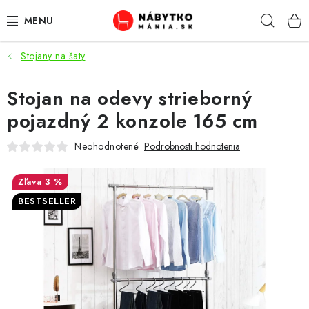
Prejsť
Hľad
na
obsah
Stojany na šaty
VÝPREDAJ
Stojan na odevy strieborný
NOVINKY
pojazdný 2 konzole 165 cm
OBÝVACIA IZBA
Neohodnotené
Podrobnosti hodnotenia
KUCHYŇA
3 %
BESTSELLER
SPÁĽŇA
PREDSIENE
PRACOVŇA / KANCELÁRIA