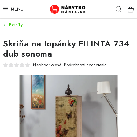
Prejsť
Hľad
na
obsah
Botníky
VÝPREDAJ
Skriňa na topánky FILINTA 734
NOVINKY
dub sonoma
OBÝVACIA IZBA
Neohodnotené
Podrobnosti hodnotenia
KUCHYŇA
SPÁĽŇA
PREDSIENE
PRACOVŇA / KANCELÁRIA