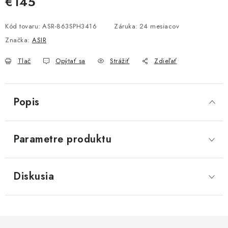
€145
Jednotková cena:
Kód tovaru:
ASR-863SPH3416
Záruka
:
24 mesiacov
Značka:
ASIR
Tlač
Opýtať sa
Strážiť
Zdieľať
Popis
Parametre produktu
Diskusia