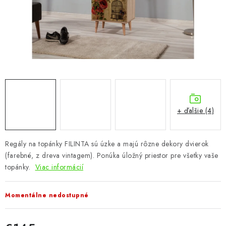
KÚPEĽŇA
DETSKÉ A ŠTUDENTSKÉ
DOPLNKY A DEKORÁCIE
ZÁHRADA
CHOVATEĽSKÉ POTREBY
+ ďalšie (4)
Kontakty
Podmienky ochrany osobných údajov
Registrace
Regály na topánky FILINTA sú úzke a majú rôzne dekory dvierok
Reklamácie a odstúpenie od zmluvy
(farebné, z dreva vintagem). Ponúka úložný priestor pre všetky vaše
Obchodné podmienky 2024
topánky.
Viac informácií
Momentálne nedostupné