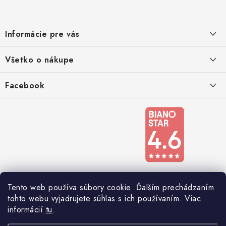
p
ä
Informácie pre vás
t
i
Kontakty
Všetko o nákupe
e
Podmienky ochrany osobných údajov
Doprava a platba
Facebook
Registrace
Reklamácie a odstúpenie od zmluvy
Obchodné podmienky 2024
Tento web používa súbory cookie. Ďalším prechádzaním
tohto webu vyjadrujete súhlas s ich používaním. Viac
informácií
tu
.