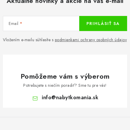
Aktuálne novinky a akcie na váš e-mail
Email
PRIHLÁSIŤ SA
Vložením e-mailu súhlasíte s
podmienkami ochrany osobných údajov
Pomôžeme vám s výberom
Potrebujete s niečím poradiť? Sme tu pre vás!
info
@
nabytkomania.sk
Z
á
p