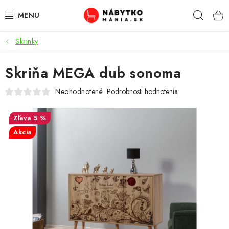
Prejsť
Hľad
na
obsah
Skrinky
VÝPREDAJ
Skriňa MEGA dub sonoma
NOVINKY
Neohodnotené
Podrobnosti hodnotenia
OBÝVACIA IZBA
5 %
KUCHYŇA
Akcia
SPÁĽŇA
PREDSIENE
PRACOVŇA / KANCELÁRIA