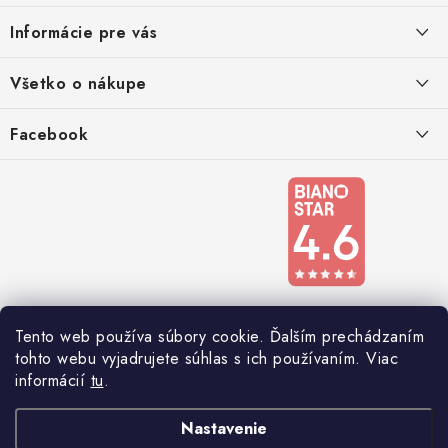
ä
Informácie pre vás
t
i
Kontakty
Všetko o nákupe
e
Podmienky ochrany osobných údajov
Doprava a platba
Facebook
Registrace
Reklamácie a odstúpenie od zmluvy
Obchodné podmienky 2024
Tento web používa súbory cookie. Ďalším prechádzaním
tohto webu vyjadrujete súhlas s ich používaním. Viac
informácií
tu
.
Nastavenie