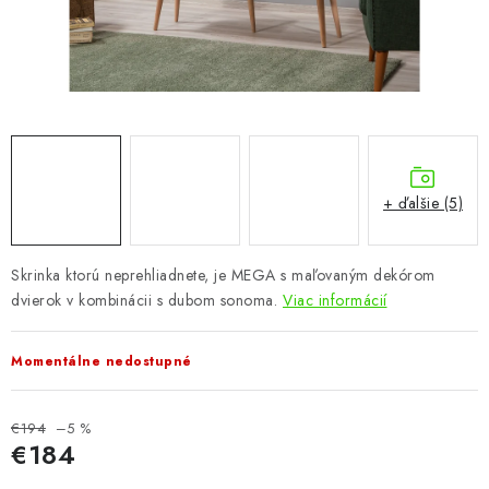
KÚPEĽŇA
DETSKÉ A ŠTUDENTSKÉ
DOPLNKY A DEKORÁCIE
ZÁHRADA
+ ďalšie (5)
CHOVATEĽSKÉ POTREBY
Skrinka ktorú neprehliadnete, je MEGA s maľovaným dekórom
Kontakty
Podmienky ochrany osobných údajov
Registrace
dvierok v kombinácii s dubom sonoma.
Viac informácií
Reklamácie a odstúpenie od zmluvy
Obchodné podmienky 2024
Momentálne nedostupné
€194
–5 %
€184
Jednotková cena: