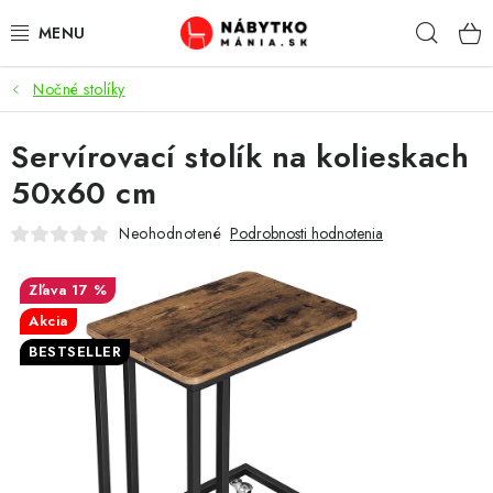
Prejsť
Hľad
na
obsah
Nočné stolíky
VÝPREDAJ
Servírovací stolík na kolieskach
NOVINKY
50x60 cm
OBÝVACIA IZBA
Neohodnotené
Podrobnosti hodnotenia
KUCHYŇA
17 %
Akcia
SPÁĽŇA
BESTSELLER
PREDSIENE
PRACOVŇA / KANCELÁRIA