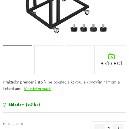
KÚPEĽŇA
DETSKÉ A ŠTUDENTSKÉ
DOPLNKY A DEKORÁCIE
ZÁHRADA
CHOVATEĽSKÉ POTREBY
+ ďalšie (3)
Kontakty
Podmienky ochrany osobných údajov
Registrace
Praktický
prenosný
stolík
na
počítač
s
kávou
,
s
kovovým
rámom
a
Reklamácie a odstúpenie od zmluvy
kolieskami.
Viac informácií
Obchodné podmienky 2024
(>5 ks)
Skladom
€35
–17 %