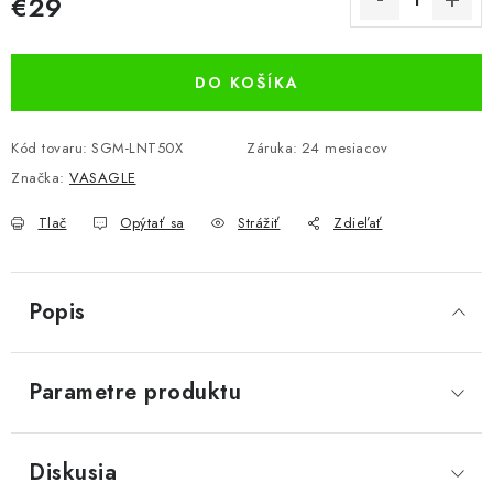
€29
Jednotková cena:
DO KOŠÍKA
Kód tovaru:
SGM-LNT50X
Záruka
:
24 mesiacov
Značka:
VASAGLE
Tlač
Opýtať sa
Strážiť
Zdieľať
Popis
Parametre produktu
Diskusia