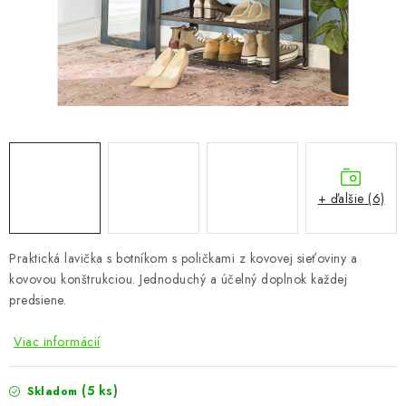
KÚPEĽŇA
DETSKÉ A ŠTUDENTSKÉ
DOPLNKY A DEKORÁCIE
ZÁHRADA
CHOVATEĽSKÉ POTREBY
+ ďalšie (6)
Kontakty
Podmienky ochrany osobných údajov
Registrace
Praktická lavička s botníkom s poličkami z kovovej sieťoviny a
Reklamácie a odstúpenie od zmluvy
kovovou konštrukciou. Jednoduchý a účelný doplnok každej
Obchodné podmienky 2024
predsiene.
Viac informácií
(5 ks)
Skladom