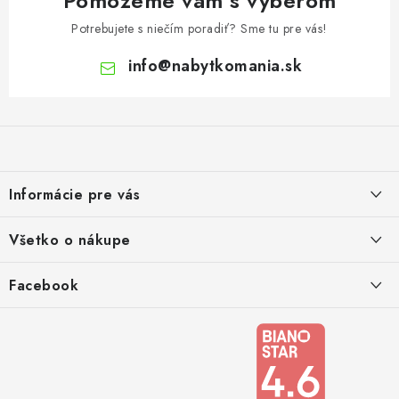
Pomôžeme vám s výberom
Potrebujete s niečím poradiť? Sme tu pre vás!
info
@
nabytkomania.sk
Z
á
p
ä
Informácie pre vás
t
i
Kontakty
Všetko o nákupe
e
Podmienky ochrany osobných údajov
Doprava a platba
Facebook
Registrace
Reklamácie a odstúpenie od zmluvy
Obchodné podmienky 2024