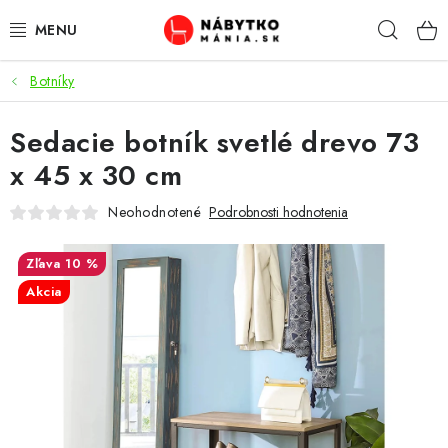
Prejsť
Hľad
na
obsah
Botníky
VÝPREDAJ
Sedacie botník svetlé drevo 73
NOVINKY
x 45 x 30 cm
OBÝVACIA IZBA
Neohodnotené
Podrobnosti hodnotenia
KUCHYŇA
10 %
Akcia
SPÁĽŇA
PREDSIENE
PRACOVŇA / KANCELÁRIA