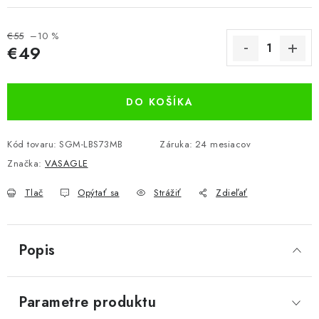
€55
–10 %
€49
Jednotková cena:
DO KOŠÍKA
Kód tovaru:
SGM-LBS73MB
Záruka
:
24 mesiacov
Značka:
VASAGLE
Tlač
Opýtať sa
Strážiť
Zdieľať
Popis
Parametre produktu