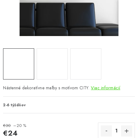
KÚPEĽŇA
DETSKÉ A ŠTUDENTSKÉ
DOPLNKY A DEKORÁCIE
ZÁHRADA
CHOVATEĽSKÉ POTREBY
Kontakty
Podmienky ochrany osobných údajov
Registrace
Nástenné dekoratívne maľby s motívom CITY.
Viac informácií
Reklamácie a odstúpenie od zmluvy
Obchodné podmienky 2024
2-6 týždňov
€30
–20 %
€24