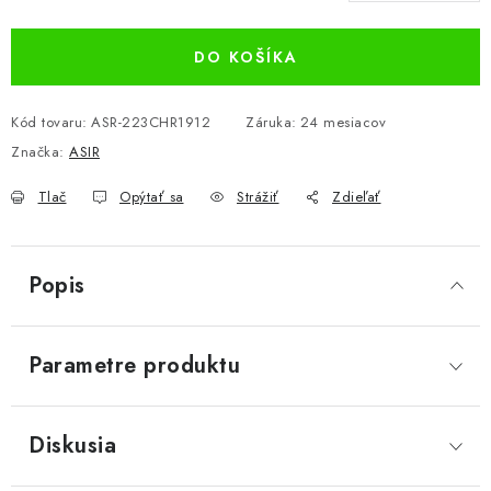
Jednotková cena:
DO KOŠÍKA
Kód tovaru:
ASR-223CHR1912
Záruka
:
24 mesiacov
Značka:
ASIR
Tlač
Opýtať sa
Strážiť
Zdieľať
Popis
Parametre produktu
Diskusia