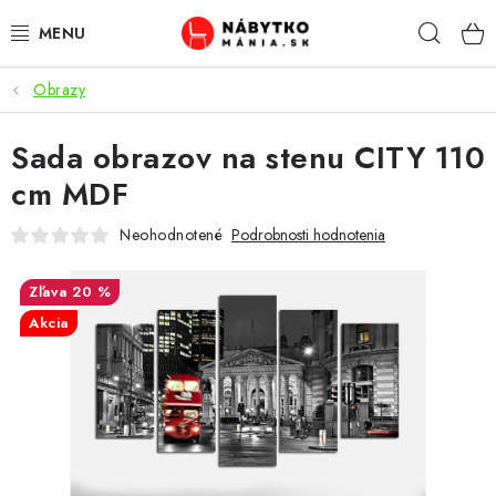
Prejsť
Hľad
na
obsah
Obrazy
VÝPREDAJ
Sada obrazov na stenu CITY 110
NOVINKY
cm MDF
OBÝVACIA IZBA
Neohodnotené
Podrobnosti hodnotenia
KUCHYŇA
20 %
Akcia
SPÁĽŇA
PREDSIENE
PRACOVŇA / KANCELÁRIA