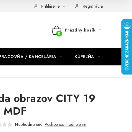
dmienky 2024
Prihlásenie
Registrácia
Prázdny košík
NÁKUPNÝ
KOŠÍK
PRACOVŇA / KANCELÁRIA
KÚPEĽŇA
DETSKÉ 
da obrazov CITY 19
 MDF
Neohodnotené
Podrobnosti hodnotenia