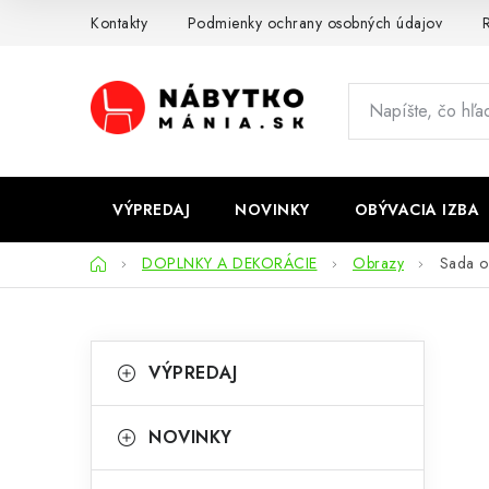
Prejsť
Kontakty
Podmienky ochrany osobných údajov
R
na
obsah
VÝPREDAJ
NOVINKY
OBÝVACIA IZBA
Domov
DOPLNKY A DEKORÁCIE
Obrazy
Sada o
B
K
Preskočiť
VÝPREDAJ
kategórie
a
o
t
č
NOVINKY
e
n