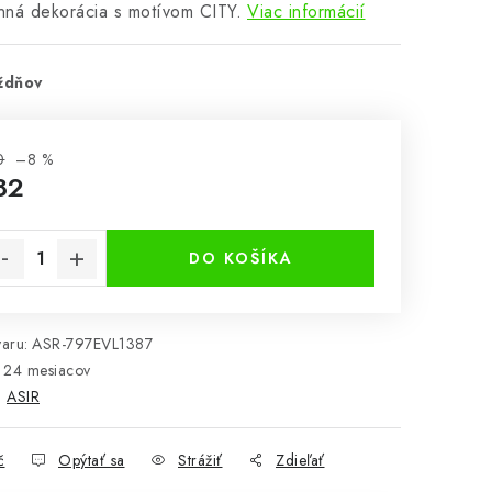
nná dekorácia s motívom CITY.
Viac informácií
ždňov
0
–8 %
82
notková cena:
DO KOŠÍKA
aru:
ASR-797EVL1387
24 mesiacov
:
ASIR
č
Opýtať sa
Strážiť
Zdieľať