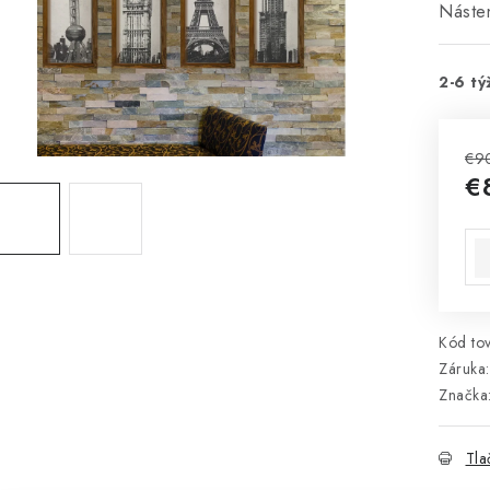
Náste
2-6 tý
€9
€
Jed
Kód tov
Záruka
:
Značka
Tla