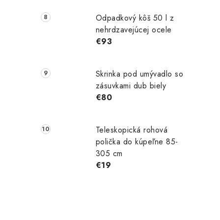
Odpadkový kôš 50 l z
nehrdzavejúcej ocele
€93
Skrinka pod umývadlo so
zásuvkami dub biely
€80
Teleskopická rohová
polička do kúpeľne 85-
305 cm
€19