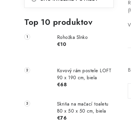
R
(
Top 10 produktov
V
Rohožka Slnko
€10
B
Kovový rám postele LOFT
90 x 190 cm, biela
€68
Skriňa na mačací toaletu
80 x 50 x 50 cm, biela
€76