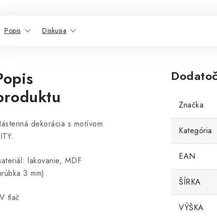
Popis
Diskusia
Popis
Dodatoč
produktu
Značka
ástenná dekorácia s motívom
Kategória
ITY.
EAN
ateriál: lakovanie, MDF
hrúbka 3 mm)
ŠÍRKA
V tlač
VÝŠKA