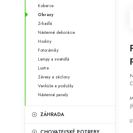
Koberce
Obrazy
Zrkadlá
Nástenné dekorácie
Hodiny
Fotorámiky
Lampy a svietidlá
Lustre
N
Závesy a záclony
C
Vankúše a podušky
Nástenné panely
M
(
ZÁHRADA
U
CHOVATEĽSKÉ POTREBY