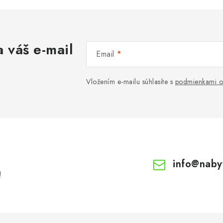
 váš e-mail
Email
Vložením e-mailu súhlasíte s
podmienkami o
info
@
naby
!