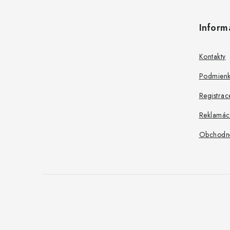
á
Inform
p
ä
Kontakty
t
Podmienk
i
Registrac
e
Reklamác
Obchodn