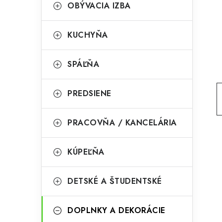
g
OBÝVACIA IZBA
ý
ó
p
r
KUCHYŇA
a
i
SPÁĽŇA
e
n
e
PREDSIENE
l
PRACOVŇA / KANCELÁRIA
KÚPEĽŇA
DETSKÉ A ŠTUDENTSKÉ
DOPLNKY A DEKORÁCIE