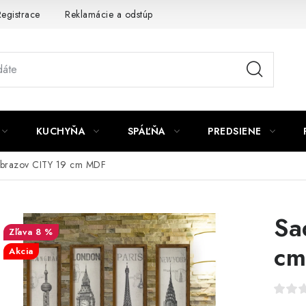
egistrace
Reklamácie a odstúpenie od zmluvy
Obchodné po
KUCHYŇA
SPÁĽŇA
PREDSIENE
brazov CITY 19 cm MDF
Sa
8 %
cm
Akcia