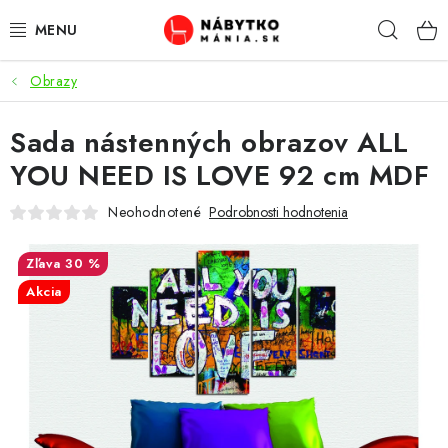
Prejsť
Hľad
na
obsah
Obrazy
VÝPREDAJ
Sada nástenných obrazov ALL
NOVINKY
YOU NEED IS LOVE 92 cm MDF
OBÝVACIA IZBA
Neohodnotené
Podrobnosti hodnotenia
KUCHYŇA
30 %
Akcia
SPÁĽŇA
PREDSIENE
PRACOVŇA / KANCELÁRIA