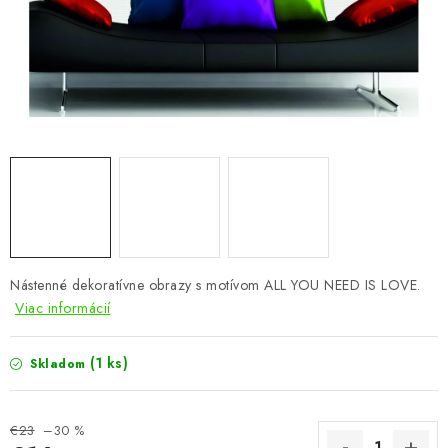
KÚPEĽŇA
DETSKÉ A ŠTUDENTSKÉ
DOPLNKY A DEKORÁCIE
ZÁHRADA
CHOVATEĽSKÉ POTREBY
Kontakty
Podmienky ochrany osobných údajov
Registrace
Nástenné dekoratívne obrazy s motívom ALL YOU NEED IS LOVE.
Reklamácie a odstúpenie od zmluvy
Viac informácií
Obchodné podmienky 2024
(1 ks)
Skladom
€23
–30 %