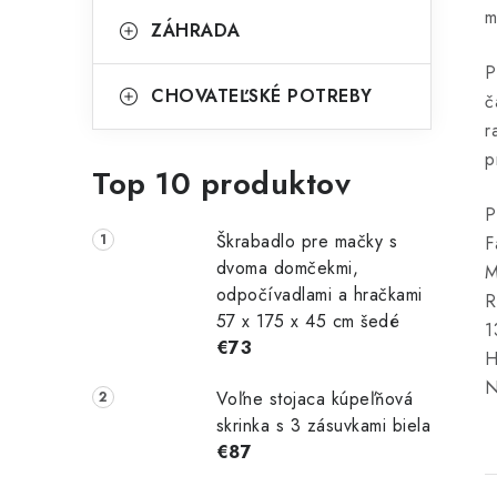
m
ZÁHRADA
P
CHOVATEĽSKÉ POTREBY
č
r
p
Top 10 produktov
P
Škrabadlo pre mačky s
F
dvoma domčekmi,
M
odpočívadlami a hračkami
R
57 x 175 x 45 cm šedé
1
€73
H
N
Voľne stojaca kúpeľňová
skrinka s 3 zásuvkami biela
€87