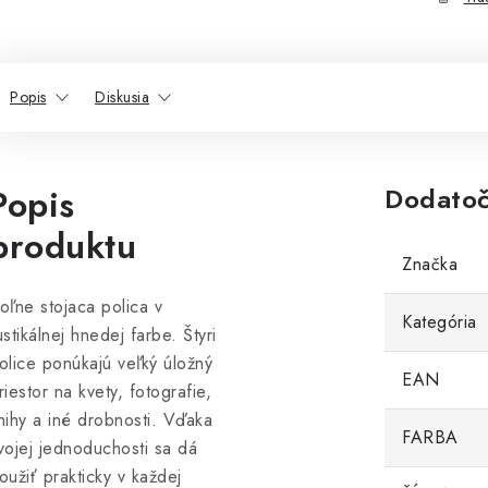
Popis
Diskusia
Popis
Dodatoč
produktu
Značka
oľne stojaca polica v
Kategória
ustikálnej hnedej farbe. Štyri
olice ponúkajú veľký úložný
EAN
riestor na kvety, fotografie,
nihy a iné drobnosti. Vďaka
FARBA
vojej jednoduchosti sa dá
oužiť prakticky v každej