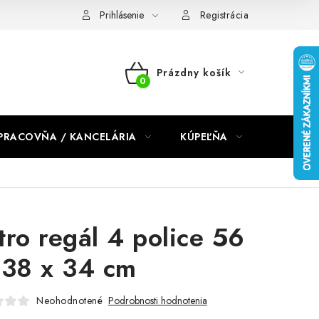
dmienky 2024
Prihlásenie
Registrácia
Prázdny košík
NÁKUPNÝ
KOŠÍK
PRACOVŇA / KANCELÁRIA
KÚPEĽŇA
DETSKÉ 
tro regál 4 police 56
138 x 34 cm
Neohodnotené
Podrobnosti hodnotenia