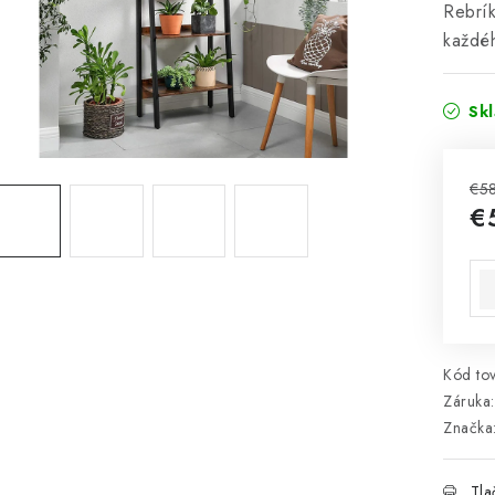
Rebrík
každéh
Sk
€5
€
Jed
Kód tov
Záruka
:
Značka
Tla