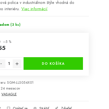
ová polica v industriálnom štýle vhodná do
o interiéru.
Viac informácií
ladom
(3 ks)
8
–5 %
55
notková cena:
DO KOŠÍKA
aru:
SGM-LLS054X01
24 mesiacov
:
VASAGLE
č
Opýtať sa
Strážiť
Zdieľať