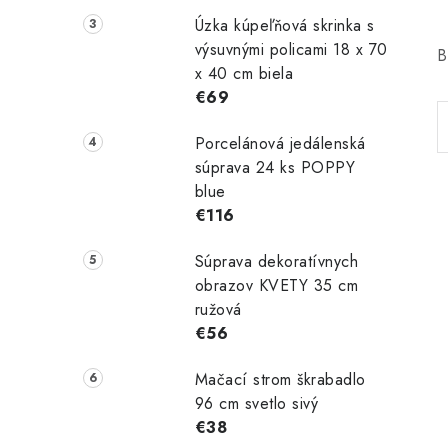
Úzka kúpeľňová skrinka s
výsuvnými policami 18 x 70
B
x 40 cm biela
€69
Porcelánová jedálenská
súprava 24 ks POPPY
blue
€116
Súprava dekoratívnych
obrazov KVETY 35 cm
ružová
€56
Mačací strom škrabadlo
96 cm svetlo sivý
€38