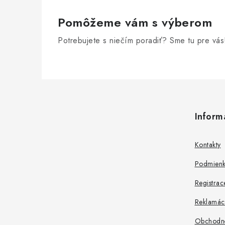
Pomôžeme vám s výberom
Potrebujete s niečím poradiť? Sme tu pre vás
Z
á
Inform
p
ä
Kontakty
t
Podmienk
i
Registrac
e
Reklamác
Obchodn