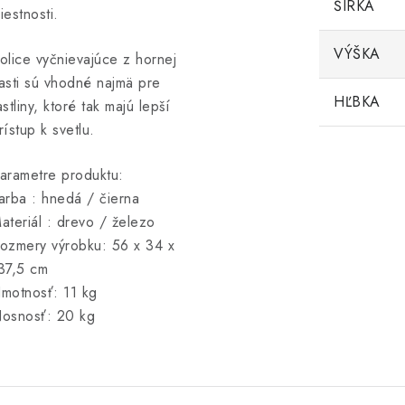
ŠÍRKA
iestnosti.
VÝŠKA
olice vyčnievajúce z hornej
asti sú vhodné najmä pre
HĽBKA
astliny, ktoré tak majú lepší
rístup k svetlu.
arametre produktu:
arba : hnedá / čierna
ateriál : drevo / železo
ozmery výrobku: 56 x 34 x
37,5 cm
motnosť: 11 kg
osnosť: 20 kg