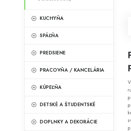
KUCHYŇA
SPÁĽŇA
PREDSIENE
PRACOVŇA / KANCELÁRIA
V
KÚPEĽŇA
r
p
DETSKÉ A ŠTUDENTSKÉ
p
k
s
DOPLNKY A DEKORÁCIE
p