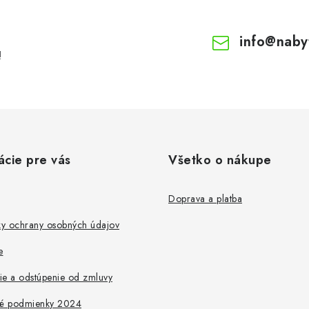
info
@
naby
!
ácie pre vás
Všetko o nákupe
Doprava a platba
y ochrany osobných údajov
e
ie a odstúpenie od zmluvy
é podmienky 2024