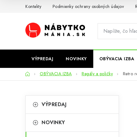
Prejsť
Kontakty
Podmienky ochrany osobných údajov
R
na
obsah
VÝPREDAJ
NOVINKY
OBÝVACIA IZBA
Domov
OBÝVACIA IZBA
Regály a poličky
Retro r
B
K
Preskočiť
VÝPREDAJ
kategórie
a
o
t
č
NOVINKY
e
n