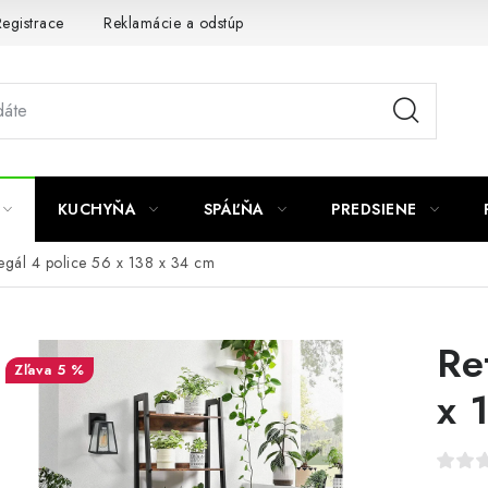
egistrace
Reklamácie a odstúpenie od zmluvy
Obchodné po
KUCHYŇA
SPÁĽŇA
PREDSIENE
egál 4 police 56 x 138 x 34 cm
Re
5 %
x 