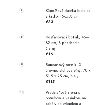
Kúpeľňová skrinka biela so
zrkadlom 56x58 cm
€33
Rozťahovací botník, 45–
82 cm, 3 poschodia,
čierny
€16
Bambusový botník, 3
úrovne, stohovateľný, 70 x
51,5 x 25 cm, biely
€115
Predsieňová stena s
botníkom a vešiakom na
kabáty so zrkadlom a