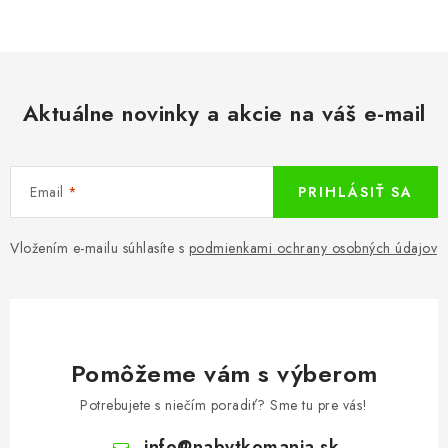
v
l
á
d
Aktuálne novinky a akcie na váš e-mail
a
c
i
Email
PRIHLÁSIŤ SA
e
p
r
Vložením e-mailu súhlasíte s
podmienkami ochrany osobných údajov
v
k
y
v
Pomôžeme vám s výberom
ý
p
Potrebujete s niečím poradiť? Sme tu pre vás!
i
info
@
nabytkomania.sk