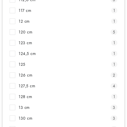
117 cm
1
12 cm
1
120 cm
5
123 cm
1
124,5 cm
1
125
1
126 cm
2
127,5 cm
4
128 cm
1
13 cm
3
130 cm
3