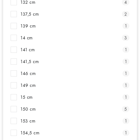
132 cm
4
137,5 cm
2
139 cm
1
14 cm
3
141 cm
1
141,5 cm
1
146 cm
1
149 cm
1
15 cm
1
150 cm
5
153 cm
1
154,5 cm
1