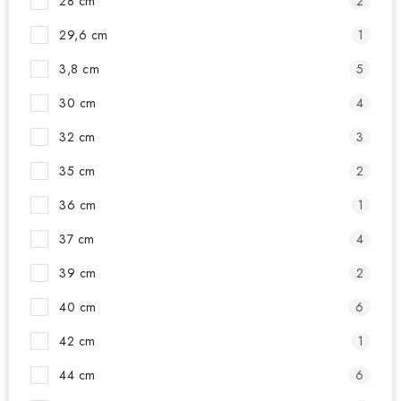
28 cm
2
29,6 cm
1
3,8 cm
5
30 cm
4
32 cm
3
35 cm
2
36 cm
1
37 cm
4
39 cm
2
40 cm
6
42 cm
1
44 cm
6