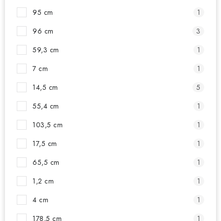
95 cm
1
96 cm
3
59,3 cm
1
7 cm
1
14,5 cm
5
55,4 cm
1
103,5 cm
1
17,5 cm
1
65,5 cm
1
1,2 cm
1
4 cm
1
178,5 cm
1