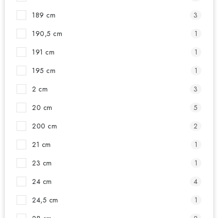
189 cm
3
190,5 cm
1
191 cm
1
195 cm
1
2 cm
3
20 cm
5
200 cm
2
21 cm
1
23 cm
1
24 cm
4
24,5 cm
1