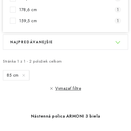
178,6 cm
1
159,5 cm
1
V
R
NAJPREDÁVANEJŠIE
ý
a
p
d
i
e
Stránka
1
z
1
-
2
položiek celkom
s
n
85 cm
p
i
r
e
Vymazať filtre
o
p
d
r
u
o
Nástenná polica ARMONI 3 biela
k
d
t
u