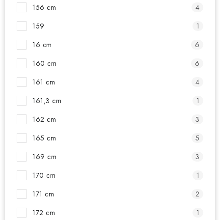
156 cm
4
159
1
16 cm
6
160 cm
6
161 cm
4
161,3 cm
1
162 cm
3
165 cm
5
169 cm
3
170 cm
1
171 cm
2
172 cm
1