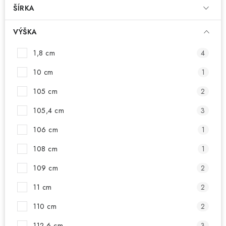
ŠÍRKA
VÝŠKA
1,8 cm
4
10 cm
1
105 cm
2
105,4 cm
3
106 cm
1
108 cm
1
109 cm
2
11 cm
2
110 cm
2
112,6 cm
3