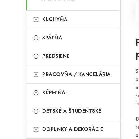
KUCHYŇA
SPÁĽŇA
PREDSIENE
S
PRACOVŇA / KANCELÁRIA
p
a
KÚPEĽŇA
k
i
DETSKÉ A ŠTUDENTSKÉ
D
r
DOPLNKY A DEKORÁCIE
o