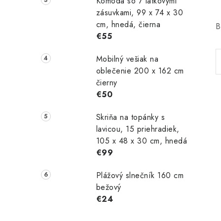
Komoda so 7 látkovými
zásuvkami, 99 x 74 x 30
cm, hnedá, čierna
B
€55
Mobilný vešiak na
oblečenie 200 x 162 cm
čierny
€50
Skriňa na topánky s
lavicou, 15 priehradiek,
105 x 48 x 30 cm, hnedá
€99
Plážový slnečník 160 cm
bežový
€24