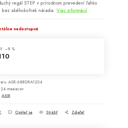
duchý regál STEP v prírodnom prevedení ľahko
e bez akéhokoľvek náradia.
Viac informácií
tálne nedostupné
1
–9 %
110
notková cena:
aru:
ASR-688DRA1204
24 mesiacov
:
ASIR
č
Opýtať sa
Strážiť
Zdieľať