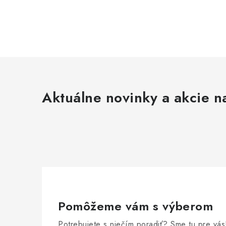
Aktuálne novinky a akcie na
Pomôžeme vám s výberom
Potrebujete s niečím poradiť? Sme tu pre vás