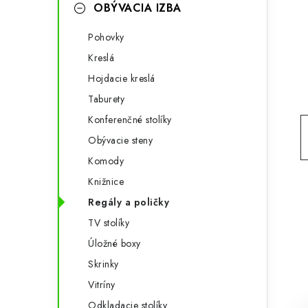
g
OBÝVACIA IZBA
ý
ó
Pohovky
p
r
Kreslá
a
i
Hojdacie kreslá
e
n
Taburety
e
Konferenčné stolíky
Obývacie steny
l
Komody
Knižnice
Regály a poličky
TV stolíky
Úložné boxy
Skrinky
Vitríny
Odkladacie stolíky