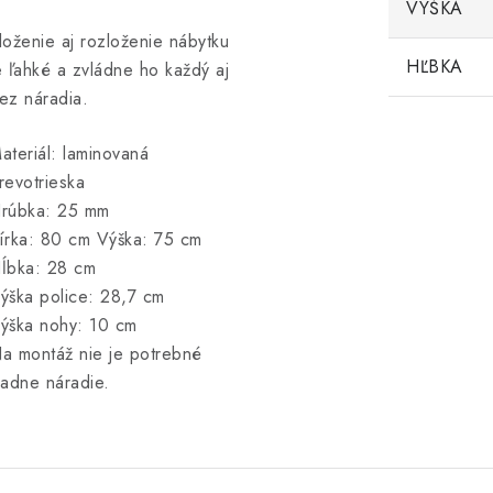
VÝŠKA
loženie aj rozloženie nábytku
HĽBKA
e ľahké a zvládne ho každý aj
ez náradia.
ateriál: laminovaná
revotrieska
rúbka: 25 mm
írka: 80 cm Výška: 75 cm
ĺbka: 28 cm
ýška police: 28,7 cm
ýška nohy: 10 cm
a montáž nie je potrebné
iadne náradie.