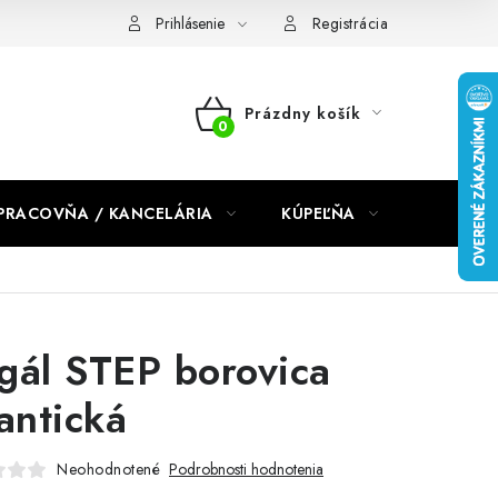
dmienky 2024
Prihlásenie
Registrácia
Prázdny košík
NÁKUPNÝ
KOŠÍK
PRACOVŇA / KANCELÁRIA
KÚPEĽŇA
DETSKÉ 
gál STEP borovica
lantická
Neohodnotené
Podrobnosti hodnotenia