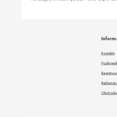
Z
á
Inform
p
ä
Kontakty
t
Podmienk
i
Registrac
e
Reklamác
Obchodn