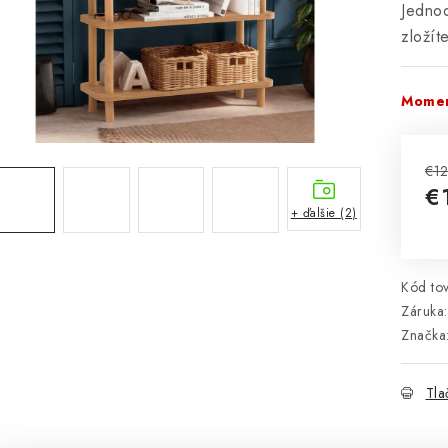
Jedno
zložít
Momen
€12
€
+ ďalšie (2)
Jed
Kód tov
Záruka
:
Značka
Tla