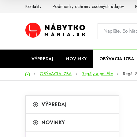
Prejsť
Kontakty
Podmienky ochrany osobných údajov
R
na
obsah
VÝPREDAJ
NOVINKY
OBÝVACIA IZBA
Domov
OBÝVACIA IZBA
Regály a poličky
Regál S
B
K
Preskočiť
VÝPREDAJ
kategórie
a
o
t
č
NOVINKY
e
n