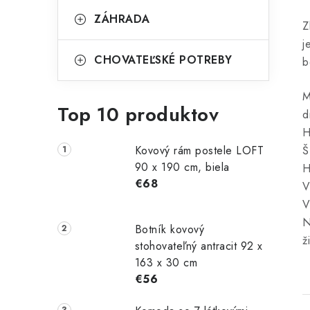
ZÁHRADA
Z
j
CHOVATEĽSKÉ POTREBY
b
M
Top 10 produktov
d
H
Kovový rám postele LOFT
Š
90 x 190 cm, biela
H
€68
V
V
N
Botník kovový
ž
stohovateľný antracit 92 x
163 x 30 cm
€56