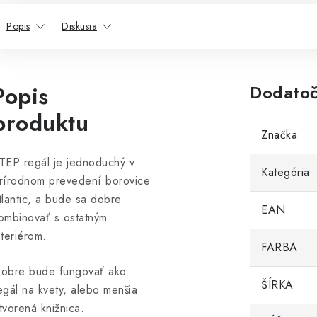
Popis
Diskusia
Popis
Dodatoč
produktu
Značka
TEP regál je jednoduchý v
Kategória
rírodnom prevedení borovice
tlantic, a bude sa dobre
EAN
ombinovať s ostatným
nteriérom.
FARBA
obre bude fungovať ako
ŠÍRKA
egál na kvety, alebo menšia
tvorená knižnica.