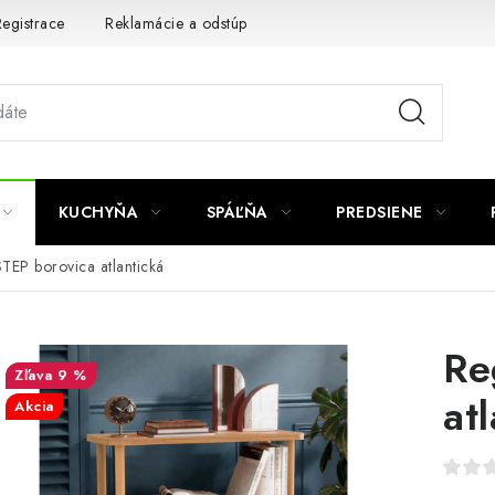
egistrace
Reklamácie a odstúpenie od zmluvy
Obchodné po
KUCHYŇA
SPÁĽŇA
PREDSIENE
TEP borovica atlantická
Re
9 %
at
Akcia