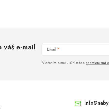
 váš e-mail
Email
Vložením e-mailu súhlasíte s
podmienkami o
info
@
naby
!