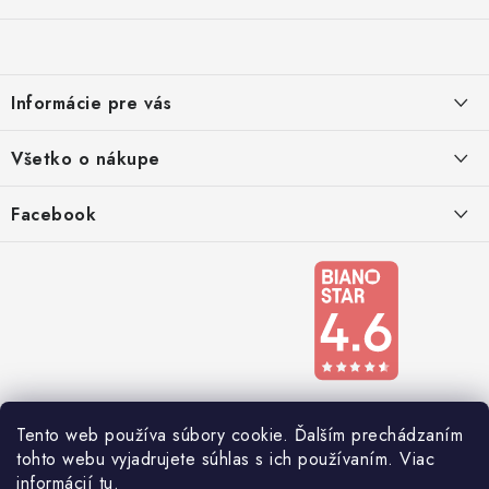
á
p
ä
Informácie pre vás
t
i
Kontakty
Všetko o nákupe
e
Podmienky ochrany osobných údajov
Doprava a platba
Facebook
Registrace
Reklamácie a odstúpenie od zmluvy
Obchodné podmienky 2024
Tento web používa súbory cookie. Ďalším prechádzaním
tohto webu vyjadrujete súhlas s ich používaním. Viac
informácií
tu
.