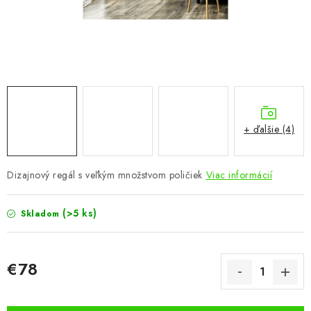
KÚPEĽŇA
DETSKÉ A ŠTUDENTSKÉ
DOPLNKY A DEKORÁCIE
ZÁHRADA
+ ďalšie (4)
CHOVATEĽSKÉ POTREBY
Dizajnový regál s veľkým množstvom poličiek
Viac informácií
Kontakty
Podmienky ochrany osobných údajov
Registrace
Reklamácie a odstúpenie od zmluvy
(>5 ks)
Skladom
Obchodné podmienky 2024
€78
Jednotková cena: