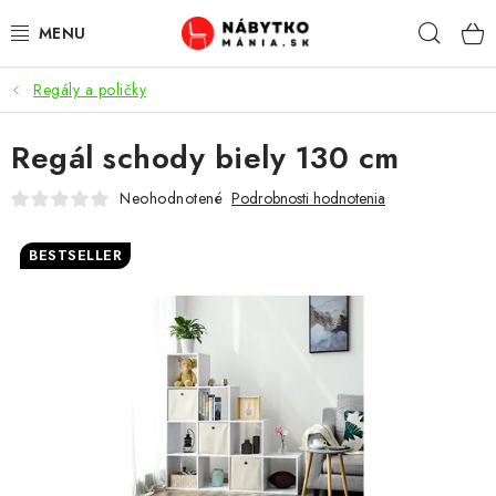
Prejsť
Hľad
na
obsah
Regály a poličky
VÝPREDAJ
Regál schody biely 130 cm
NOVINKY
Neohodnotené
Podrobnosti hodnotenia
OBÝVACIA IZBA
BESTSELLER
KUCHYŇA
SPÁĽŇA
PREDSIENE
PRACOVŇA / KANCELÁRIA