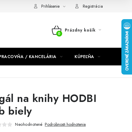
dmienky 2024
Prihlásenie
Registrácia
Prázdny košík
NÁKUPNÝ
KOŠÍK
PRACOVŇA / KANCELÁRIA
KÚPEĽŇA
DETSKÉ 
gál na knihy HODBI
b biely
Neohodnotené
Podrobnosti hodnotenia