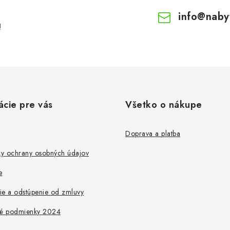
info
@
naby
!
ácie pre vás
Všetko o nákupe
Doprava a platba
y ochrany osobných údajov
e
ie a odstúpenie od zmluvy
é podmienky 2024