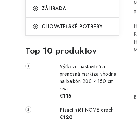
M
ZÁHRADA
p
H
CHOVATEĽSKÉ POTREBY
R
H
Top 10 produktov
M
Výškovo nastaviteľná
prenosná markíza vhodná
na balkón 200 x 150 cm
sivá
€115
B
Písací stôl NOVE orech
€120