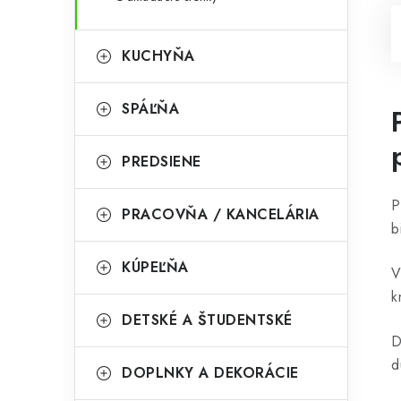
KUCHYŇA
SPÁĽŇA
PREDSIENE
P
PRACOVŇA / KANCELÁRIA
b
KÚPEĽŇA
V
k
DETSKÉ A ŠTUDENTSKÉ
D
d
DOPLNKY A DEKORÁCIE