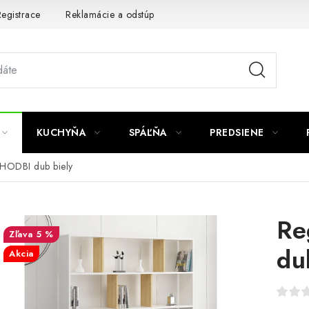
egistrace
Reklamácie a odstúpenie od zmluvy
Obchodné po
KUCHYŇA
SPÁĽŇA
PREDSIENE
 HODBI dub biely
Re
5 %
du
Akcia