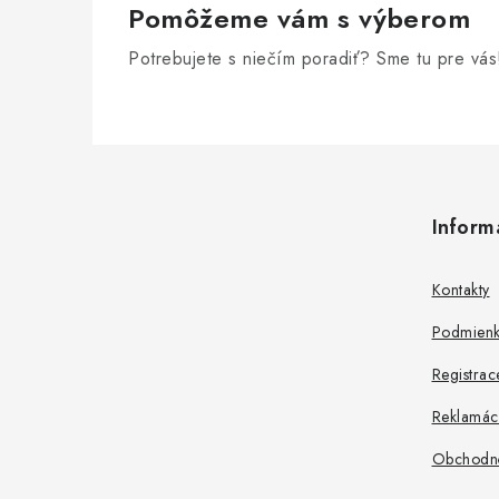
Pomôžeme vám s výberom
Potrebujete s niečím poradiť? Sme tu pre vás
Z
á
Inform
p
ä
Kontakty
t
Podmienk
i
Registrac
e
Reklamác
Obchodn