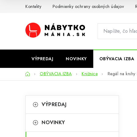
Prejsť
Kontakty
Podmienky ochrany osobných údajov
R
na
obsah
VÝPREDAJ
NOVINKY
OBÝVACIA IZBA
Domov
OBÝVACIA IZBA
Knižnice
Regál na knihy
B
K
Preskočiť
VÝPREDAJ
kategórie
a
o
t
č
NOVINKY
e
n