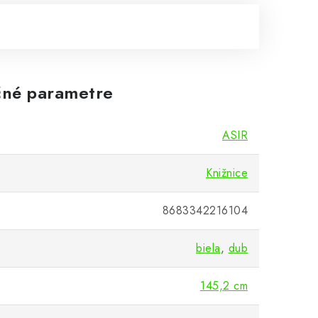
né parametre
ASIR
Knižnice
8683342216104
biela
,
dub
145,2 cm