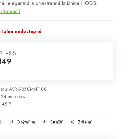
á, elegantná a priestranná knižnica HODBI.
informácií
tálne nedostupné
57
–5 %
149
notková cena:
aru:
ASR-935CMN1108
24 mesiacov
:
ASIR
č
Opýtať sa
Strážiť
Zdieľať