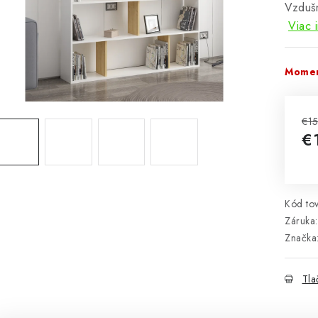
Vzdušn
Viac 
Momen
€1
€
Jed
Kód tov
Záruka
:
Značka
Tla