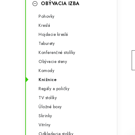
g
OBÝVACIA IZBA
ý
ó
Pohovky
p
r
Kreslá
a
i
Hojdacie kreslá
e
n
Taburety
e
Konferenčné stolíky
Obývacie steny
l
Komody
Knižnice
Regály a poličky
TV stolíky
Úložné boxy
Skrinky
Vitríny
Odkladacie stolíky