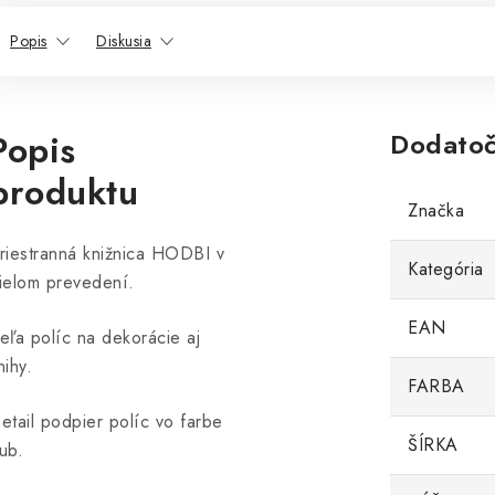
Popis
Diskusia
Popis
Dodatoč
produktu
Značka
riestranná knižnica HODBI v
Kategória
ielom prevedení.
EAN
eľa políc na dekorácie aj
nihy.
FARBA
etail podpier políc vo farbe
ŠÍRKA
ub.