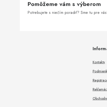
Pomôžeme vám s výberom
Potrebujete s niečím poradiť? Sme tu pre vás
Z
á
Inform
p
ä
Kontakty
t
Podmienk
i
Registrac
e
Reklamác
Obchodn