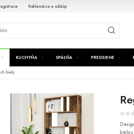
egistrace
Reklamácie a odstúpenie od zmluvy
Obchodné po
KUCHYŇA
SPÁĽŇA
PREDSIENE
ch biely
Re
Design
bielou