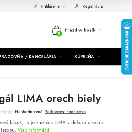
dmienky 2024
Prihlásenie
Registrácia
Prázdny košík
NÁKUPNÝ
KOŠÍK
PRACOVŇA / KANCELÁRIA
KÚPEĽŇA
DETSKÉ 
gál LIMA orech biely
Neohodnotené
Podrobnosti hodnotenia
ový kúsok, to je knižnica LIMA v dekore oroch s
 farbou.
Viac informácií