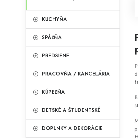
KUCHYŇA
SPÁĽŇA
PREDSIENE
P
PRACOVŇA / KANCELÁRIA
d
f
KÚPEĽŇA
B
š
DETSKÉ A ŠTUDENTSKÉ
M
DOPLNKY A DEKORÁCIE
p
H