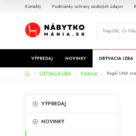
Prejsť
Kontakty
Podmienky ochrany osobných údajov
R
na
obsah
VÝPREDAJ
NOVINKY
OBÝVACIA IZBA
Domov
OBÝVACIA IZBA
Knižnice
Regál LIMA ore
B
K
Preskočiť
VÝPREDAJ
kategórie
a
o
t
č
NOVINKY
e
n