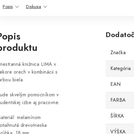
Popis
Diskusia
Popis
Dodatoč
produktu
Značka
riestranná knižnica LIMA v
Kategória
ekore orech v kombinácii s
arbou biela.
EAN
ude skvelým pomocníkom v
FARBA
tudentskej izbe aj pracovne.
ŠÍRKA
ateriál: melamínom
otiahnutá drevotrieska
VÝŠKA
rúbka: 18 mm