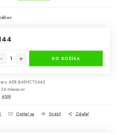
ždňov
144
notková cena:
DO KOŠÍKA
aru:
ASR-845HCT3642
24 mesiacov
:
ASIR
č
Opýtať sa
Strážiť
Zdieľať