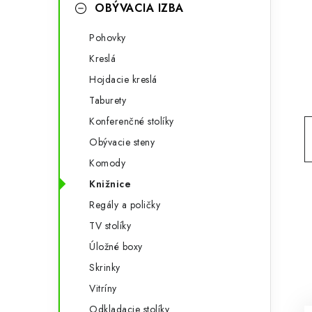
g
OBÝVACIA IZBA
ý
ó
Pohovky
p
r
Kreslá
a
i
Hojdacie kreslá
e
n
Taburety
e
Konferenčné stolíky
Obývacie steny
l
Komody
Knižnice
Regály a poličky
TV stolíky
Úložné boxy
Skrinky
Vitríny
Odkladacie stolíky