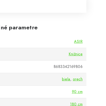
né parametre
ASIR
Knižnice
8683342169806
biela
,
orech
90 cm
180 cm