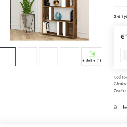
2-6 tý
€
Jed
+ ďalšie (1)
Kód tov
Záruka
:
Značka
Tla