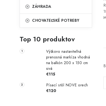
R
ZÁHRADA
1
M
CHOVATEĽSKÉ POTREBY
Top 10 produktov
Výškovo nastaviteľná
prenosná markíza vhodná
na balkón 200 x 150 cm
B
sivá
€115
Písací stôl NOVE orech
€120