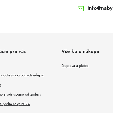
info
@
naby
!
ácie pre vás
Všetko o nákupe
Doprava a platba
y ochrany osobných údajov
e
ie a odstúpenie od zmluvy
é podmienky 2024