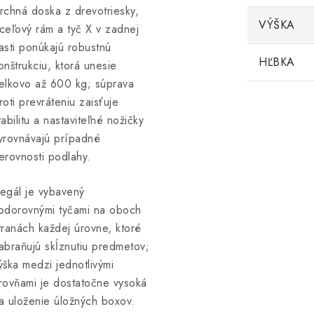
rchná doska z drevotriesky,
VÝŠKA
ceľový rám a tyč X v zadnej
asti ponúkajú robustnú
HĽBKA
onštrukciu, ktorá unesie
elkovo až 600 kg; súprava
roti prevráteniu zaisťuje
tabilitu a nastaviteľné nožičky
yrovnávajú prípadné
erovnosti podlahy.
egál je vybavený
odorovnými tyčami na oboch
tranách každej úrovne, ktoré
abraňujú skĺznutiu predmetov;
ýška medzi jednotlivými
rovňami je dostatočne vysoká
a uloženie úložných boxov.