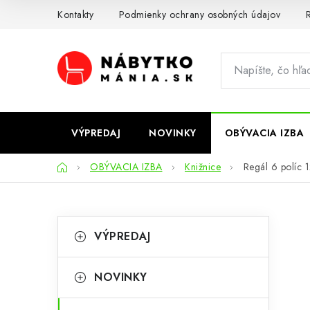
Prejsť
Kontakty
Podmienky ochrany osobných údajov
R
na
obsah
VÝPREDAJ
NOVINKY
OBÝVACIA IZBA
Domov
OBÝVACIA IZBA
Knižnice
Regál 6 políc 
B
K
Preskočiť
VÝPREDAJ
kategórie
a
o
t
č
NOVINKY
e
n