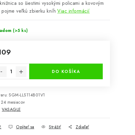
knižnica so šiestimi vysokými policami a kovovým
pojme veľkú zbierku kníh
Viac informácií
ladom
(>5 ks)
109
notková cena:
DO KOŠÍKA
aru:
SGM-LLS114B01V1
24 mesiacov
:
VASAGLE
č
Opýtať sa
Strážiť
Zdieľať