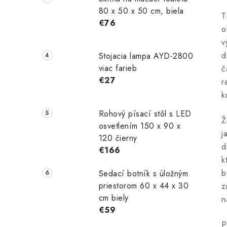
80 x 50 x 50 cm, biela
T
€76
o
v
d
Stojacia lampa AYD-2800
viac farieb
č
€27
r
k
Rohový písací stôl s LED
Ž
osvetlením 150 x 90 x
j
120 čierny
d
€166
k
b
Sedací botník s úložným
priestorom 60 x 44 x 30
z
cm biely
n
€59
P