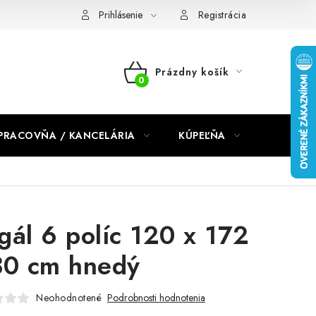
dmienky 2024
Prihlásenie
Registrácia
Prázdny košík
NÁKUPNÝ
KOŠÍK
PRACOVŇA / KANCELÁRIA
KÚPEĽŇA
DETSKÉ 
gál 6 políc 120 x 172
30 cm hnedý
Neohodnotené
Podrobnosti hodnotenia