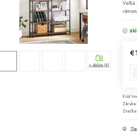
Veľká 
rámom 
Sk
€
Jed
+ ďalšie (5)
Kód tov
Záruka
:
Značka
Tla