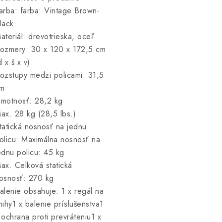
arba: farba: Vintage Brown-
lack
ateriál: drevotrieska, oceľ
ozmery: 30 x 120 x 172,5 cm
d x š x v)
ozstupy medzi policami: 31,5
m
motnosť: 28,2 kg
ax. 28 kg (28,5 lbs.)
tatická nosnosť na jednu
olicu: Maximálna nosnosť na
ednu policu: 45 kg
ax. Celková statická
osnosť: 270 kg
alenie obsahuje: 1 x regál na
nihy1 x balenie príslušenstva1
 ochrana proti prevráteniu1 x