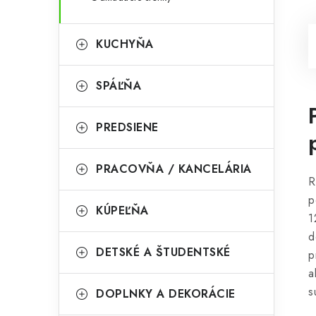
KUCHYŇA
SPÁĽŇA
PREDSIENE
PRACOVŇA / KANCELÁRIA
R
p
KÚPEĽŇA
1
d
DETSKÉ A ŠTUDENTSKÉ
p
a
s
DOPLNKY A DEKORÁCIE