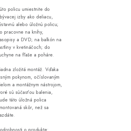
úto policu umiestnite do
bývacej izby ako deliacu,
ýstavnú alebo úložnú policu;
o pracovne na knihy,
asopisy a DVD; na balkón na
astliny v kvetináčoch; do
uchyne na fľaše a poháre.
iadna zložitá montáž. Vďaka
asným pokynom, očíslovaným
ielom a montážnym nástrojom,
toré sú súčasťou balenia,
ude táto úložná polica
montovaná skôr, než sa
azdáte.
odrobnosti o produkte: