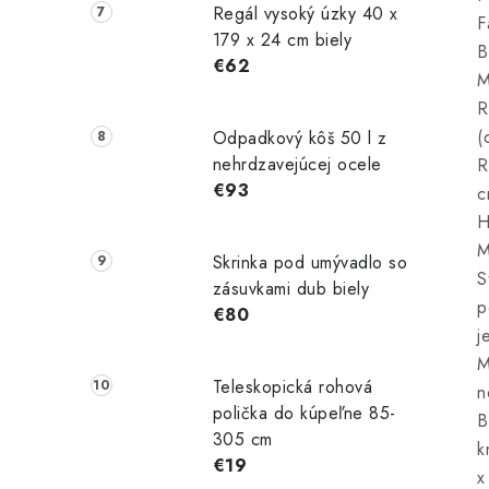
Regál vysoký úzky 40 x
F
179 x 24 cm biely
B
€62
M
R
(
Odpadkový kôš 50 l z
nehrdzavejúcej ocele
R
€93
c
H
M
Skrinka pod umývadlo so
S
zásuvkami dub biely
p
€80
j
M
Teleskopická rohová
n
polička do kúpeľne 85-
B
305 cm
k
€19
x