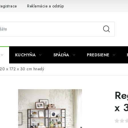
egistrace
Reklamácie a odstúpenie od zmluvy
Obchodné po
KUCHYŇA
SPÁĽŇA
PREDSIENE
120 x 172 x 30 cm hnedý
Re
x 