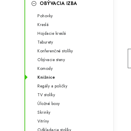
g
OBÝVACIA IZBA
ý
ó
Pohovky
p
r
Kreslá
a
i
Hojdacie kreslá
e
n
Taburety
e
Konferenčné stolíky
Obývacie steny
l
Komody
Knižnice
Regály a poličky
TV stolíky
Úložné boxy
Skrinky
Vitríny
Odkladacie stolíky