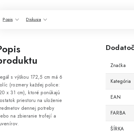
Popis
Diskusia
Popis
Dodatoč
produktu
Značka
egál s výškou 172,5 cm má 6
Kategória
olíc (rozmery každej police:
20 x 31 cm), ktoré ponúkajú
EAN
ostatok priestoru na uloženie
redmetov dennej potreby
FARBA
lebo na zbieranie trofejí a
uvenírov.
ŠÍRKA