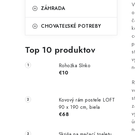
V
ZÁHRADA
o
č
CHOVATEĽSKÉ POTREBY
k
c
p
Top 10 produktov
s
v
Rohožka Slnko
n
€10
R
v
s
Kovový rám postele LOFT
z
90 x 190 cm, biela
v
€68
ú
n
Skriňa na mačací toaletu