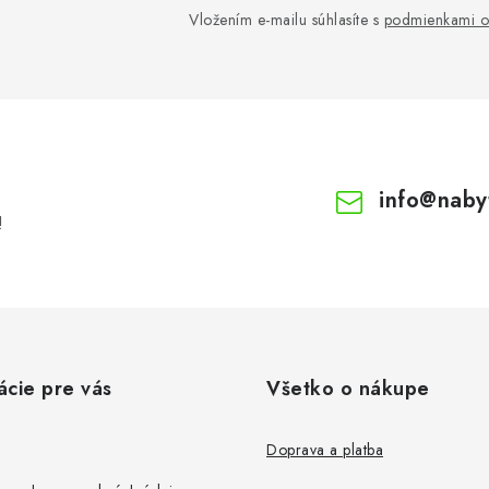
Vložením e-mailu súhlasíte s
podmienkami o
info
@
naby
!
ácie pre vás
Všetko o nákupe
Doprava a platba