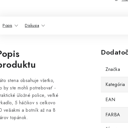
Popis
Diskusia
Popis
Dodatoč
produktu
Značka
áto stena obsahuje všetko,
Kategória
o by ste mohli potrebovať -
raktické úložné police, veľké
EAN
rkadlo, 5 háčikov s celkovo
0 vešiakmi a botník až na 8
FARBA
árov topánok.