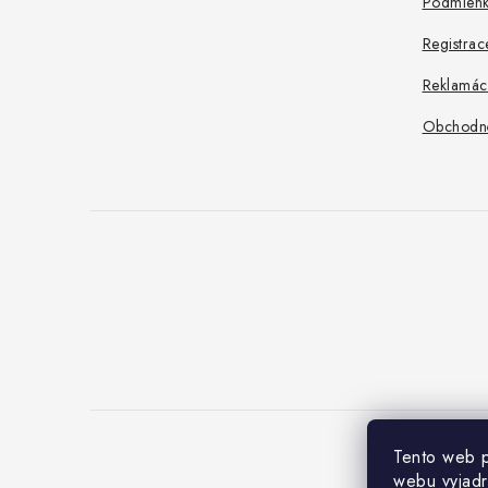
t
Podmienk
i
Registrac
e
Reklamác
Obchodn
Tento web p
webu vyjadr