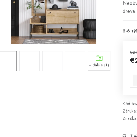
Neobvy
dreva.
2-6 tý
€2
€
+ ďalšie (1)
Jed
Kód tov
Záruka
:
Značka
Tla