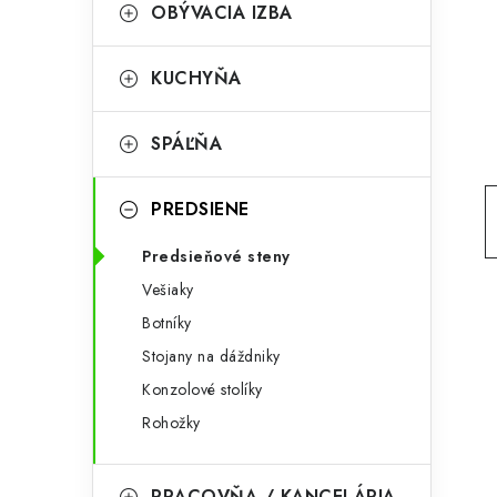
g
OBÝVACIA IZBA
ý
ó
p
r
KUCHYŇA
a
i
SPÁĽŇA
e
n
e
PREDSIENE
l
Predsieňové steny
Vešiaky
Botníky
Stojany na dáždniky
Konzolové stolíky
Rohožky
PRACOVŇA / KANCELÁRIA