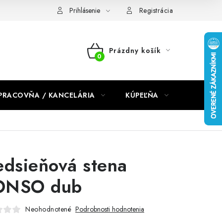
dmienky 2024
Prihlásenie
Registrácia
Prázdny košík
NÁKUPNÝ
KOŠÍK
PRACOVŇA / KANCELÁRIA
KÚPEĽŇA
DETSKÉ 
edsieňová stena
ONSO dub
Neohodnotené
Podrobnosti hodnotenia