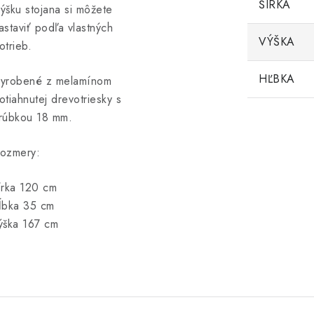
ŠÍRKA
ýšku stojana si môžete
astaviť podľa vlastných
VÝŠKA
otrieb.
HĽBKA
yrobené z melamínom
otiahnutej drevotriesky s
rúbkou 18 mm.
ozmery:
írka 120 cm
ĺbka 35 cm
ýška 167 cm