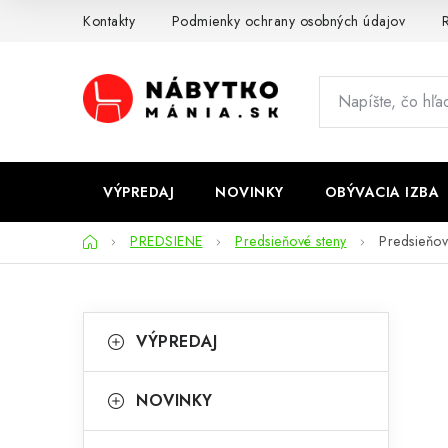
Prejsť
Kontakty
Podmienky ochrany osobných údajov
R
na
obsah
VÝPREDAJ
NOVINKY
OBÝVACIA IZBA
Domov
PREDSIENE
Predsieňové steny
Predsieňo
B
K
Preskočiť
VÝPREDAJ
kategórie
a
o
t
č
NOVINKY
e
n