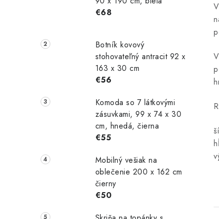
90 x 190 cm, biela
V
€68
n
p
Botník kovový
stohovateľný antracit 92 x
V
163 x 30 cm
p
€56
h
Komoda so 7 látkovými
R
zásuvkami, 99 x 74 x 30
cm, hnedá, čierna
š
€55
h
v
Mobilný vešiak na
oblečenie 200 x 162 cm
čierny
€50
Skriňa na topánky s