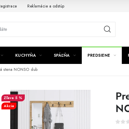
egistrace
Reklamácie a odstúpenie od zmluvy
Obchodné po
KUCHYŇA
SPÁĽŇA
PREDSIENE
vá stena NONSO dub
Pr
5 %
N
Akcia