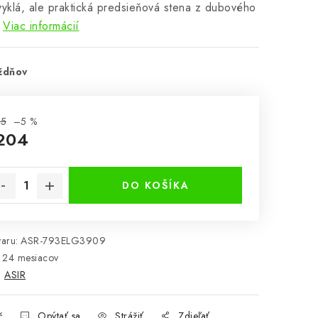
klá, ale praktická predsieňová stena z dubového
Viac informácií
ždňov
15
–5 %
204
notková cena:
DO KOŠÍKA
aru:
ASR-793ELG3909
24 mesiacov
:
ASIR
č
Opýtať sa
Strážiť
Zdieľať