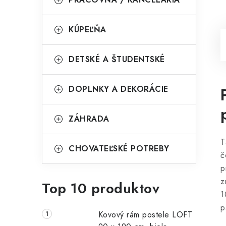
KÚPEĽŇA
DETSKÉ A ŠTUDENTSKÉ
DOPLNKY A DEKORÁCIE
ZÁHRADA
T
CHOVATEĽSKÉ POTREBY
č
p
z
Top 10 produktov
1
p
Kovový rám postele LOFT