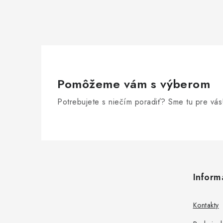
Pomôžeme vám s výberom
Potrebujete s niečím poradiť? Sme tu pre vás
Z
á
Inform
p
ä
Kontakty