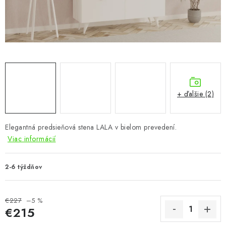
KÚPEĽŇA
DETSKÉ A ŠTUDENTSKÉ
DOPLNKY A DEKORÁCIE
ZÁHRADA
+ ďalšie (2)
CHOVATEĽSKÉ POTREBY
Elegantná predsieňová stena LALA v bielom prevedení.
Kontakty
Podmienky ochrany osobných údajov
Registrace
Viac informácií
Reklamácie a odstúpenie od zmluvy
Obchodné podmienky 2024
2-6 týždňov
€227
–5 %
€215
Jednotková cena: