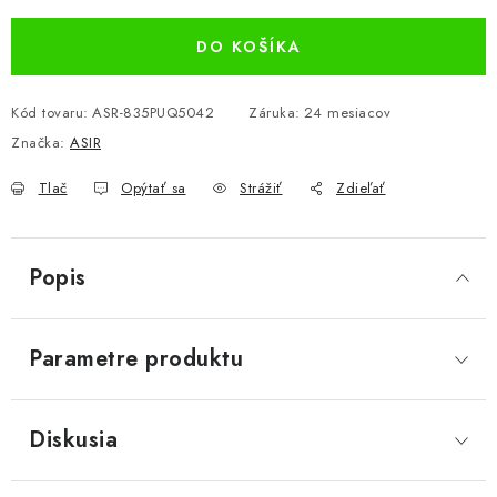
DO KOŠÍKA
Kód tovaru:
ASR-835PUQ5042
Záruka
:
24 mesiacov
Značka:
ASIR
Tlač
Opýtať sa
Strážiť
Zdieľať
Popis
Parametre produktu
Diskusia