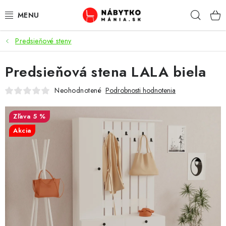
Prejsť
Hľad
na
obsah
Predsieňové steny
VÝPREDAJ
Predsieňová stena LALA biela
NOVINKY
Neohodnotené
Podrobnosti hodnotenia
OBÝVACIA IZBA
5 %
KUCHYŇA
Akcia
SPÁĽŇA
PREDSIENE
PRACOVŇA / KANCELÁRIA