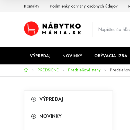
Prejsť
Kontakty
Podmienky ochrany osobných údajov
R
na
obsah
VÝPREDAJ
NOVINKY
OBÝVACIA IZBA
Domov
PREDSIENE
Predsieňové steny
Predsieňov
B
K
Preskočiť
VÝPREDAJ
kategórie
a
o
t
č
NOVINKY
e
n