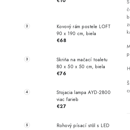
€10
S
č
b
z
Kovový rám postele LOFT
k
90 x 190 cm, biela
€68
M
p
Skriňa na mačací toaletu
80 x 50 x 50 cm, biela
H
€76
Š
c
Stojacia lampa AYD-2800
viac farieb
€27
Rohový písací stôl s LED