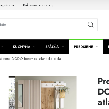
egistrace
Reklamácie a odstúpenie od zmluvy
Obchodné po
KUCHYŇA
SPÁĽŇA
PREDSIENE
á stena DODO borovica atlantická biela
Pr
DO
at