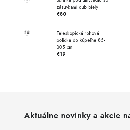
Skrinka pod umývadlo so
zásuvkami dub biely
€80
Teleskopická rohová
polička do kúpeľne 85-
305 cm
€19
Aktuálne novinky a akcie na