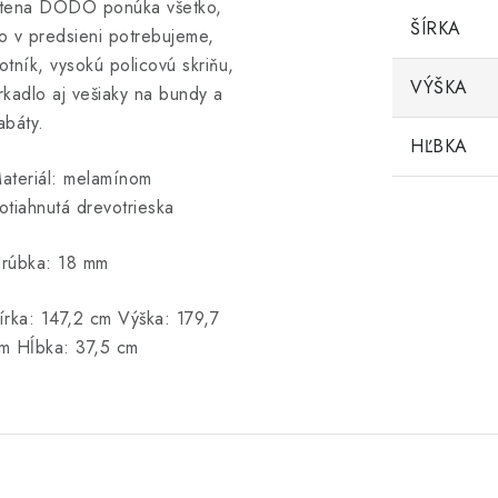
tena DODO ponúka všetko,
ŠÍRKA
o v predsieni potrebujeme,
otník, vysokú policovú skriňu,
VÝŠKA
rkadlo aj vešiaky na bundy a
abáty.
HĽBKA
ateriál: melamínom
otiahnutá drevotrieska
rúbka: 18 mm
írka: 147,2 cm Výška: 179,7
m Hĺbka: 37,5 cm