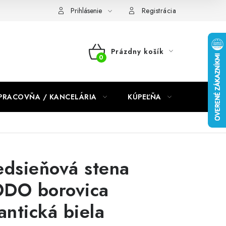
dmienky 2024
Prihlásenie
Registrácia
Prázdny košík
NÁKUPNÝ
KOŠÍK
PRACOVŇA / KANCELÁRIA
KÚPEĽŇA
DETSKÉ 
edsieňová stena
DO borovica
lantická biela