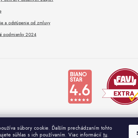
e
ie a odstúpenie od zmluvy
é podmienky 2024
oužíva súbory cookie. Ďalším prechádzaním tohto
Copyright 2026
Nábytkomania
. Všetky práva vyhradené.
ujete súhlas s ich používaním. Viac informácií
tu
.
Vytvoril Shoptet