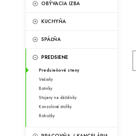
g
OBÝVACIA IZBA
ý
ó
p
r
KUCHYŇA
a
i
SPÁĽŇA
e
n
e
PREDSIENE
l
Predsieňové steny
Vešiaky
Botníky
Stojany na dáždniky
Konzolové stolíky
Rohožky
PRACOVŇA / KANCELÁRIA