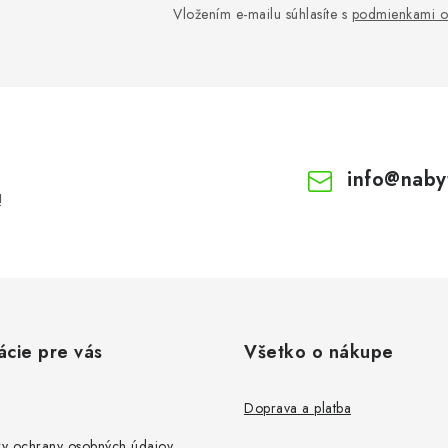
Vložením e-mailu súhlasíte s
podmienkami o
info
@
naby
!
ácie pre vás
Všetko o nákupe
Doprava a platba
y ochrany osobných údajov