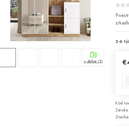
Pries
zrkadl
2-6 tý
€
+ ďalšie (2)
Jed
Kód tov
Záruka
:
Značka