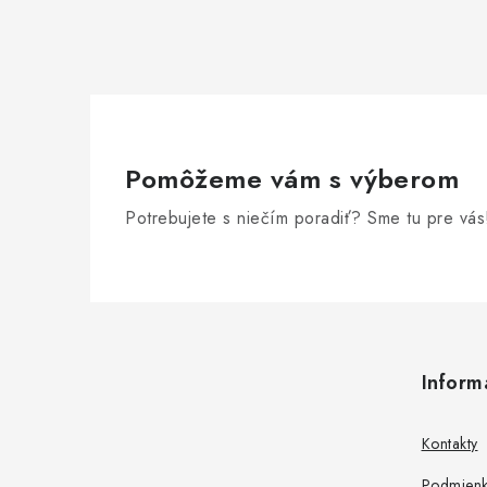
Pomôžeme vám s výberom
Potrebujete s niečím poradiť? Sme tu pre vás
Z
á
Inform
p
ä
Kontakty
t
Podmienk