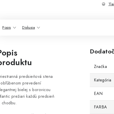
Tla
Popis
Diskusia
Popis
Dodatoč
produktu
Značka
riestranná predsieňová stena
Kategória
 obľúbenom prevedení
legantnej bielej s borovicou
EAN
tlantic prežiari každú predsieň
j chodbu.
FARBA