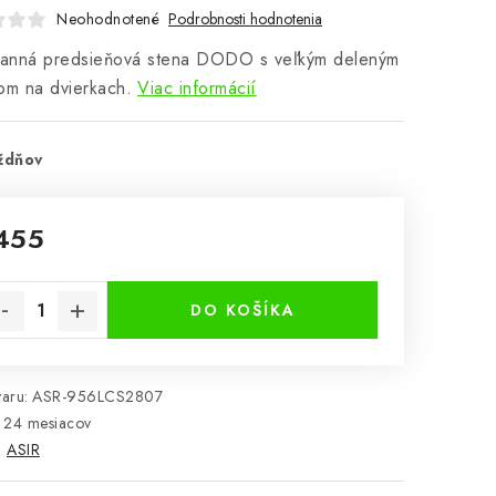
Neohodnotené
Podrobnosti hodnotenia
tranná predsieňová stena DODO s veľkým deleným
om na dvierkach.
Viac informácií
ždňov
455
notková cena:
DO KOŠÍKA
aru:
ASR-956LCS2807
24 mesiacov
:
ASIR