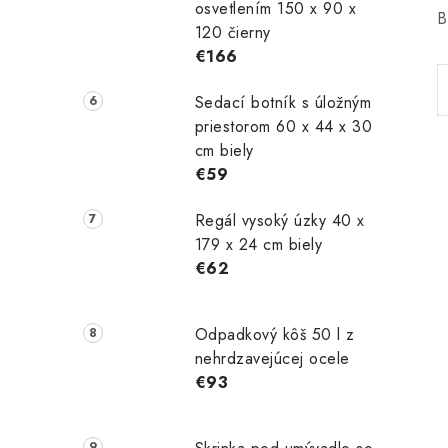
osvetlením 150 x 90 x
B
120 čierny
€166
Sedací botník s úložným
priestorom 60 x 44 x 30
cm biely
€59
Regál vysoký úzky 40 x
179 x 24 cm biely
€62
Odpadkový kôš 50 l z
nehrdzavejúcej ocele
€93