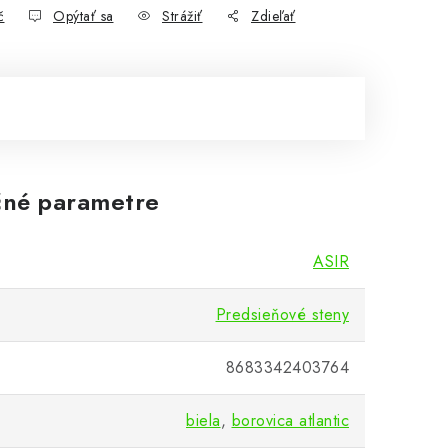
č
Opýtať sa
Strážiť
Zdieľať
né parametre
ASIR
Predsieňové steny
8683342403764
biela
,
borovica atlantic