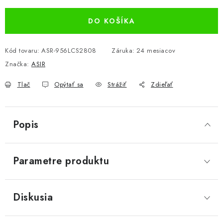
DO KOŠÍKA
Kód tovaru:
ASR-956LCS2808
Záruka
:
24 mesiacov
Značka:
ASIR
Tlač
Opýtať sa
Strážiť
Zdieľať
Popis
Parametre produktu
Diskusia