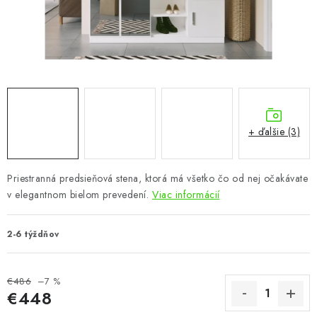
KÚPEĽŇA
DETSKÉ A ŠTUDENTSKÉ
DOPLNKY A DEKORÁCIE
ZÁHRADA
+ ďalšie (3)
CHOVATEĽSKÉ POTREBY
Priestranná predsieňová stena, ktorá má všetko čo od nej očakávate
Kontakty
Podmienky ochrany osobných údajov
Registrace
v elegantnom bielom prevedení.
Viac informácií
Reklamácie a odstúpenie od zmluvy
Obchodné podmienky 2024
2-6 týždňov
€486
–7 %
€448
Jednotková cena: