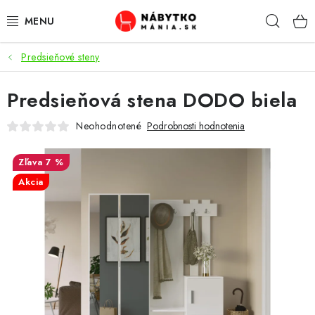
Prejsť
Hľad
na
obsah
Predsieňové steny
VÝPREDAJ
Predsieňová stena DODO biela
NOVINKY
Neohodnotené
Podrobnosti hodnotenia
OBÝVACIA IZBA
7 %
KUCHYŇA
Akcia
SPÁĽŇA
PREDSIENE
PRACOVŇA / KANCELÁRIA