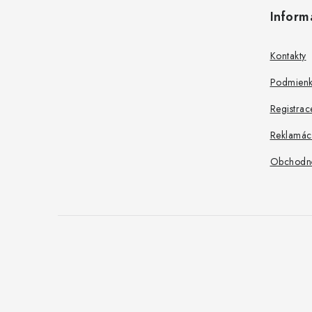
á
Inform
p
ä
Kontakty
t
Podmienk
i
Registrac
e
Reklamác
Obchodn