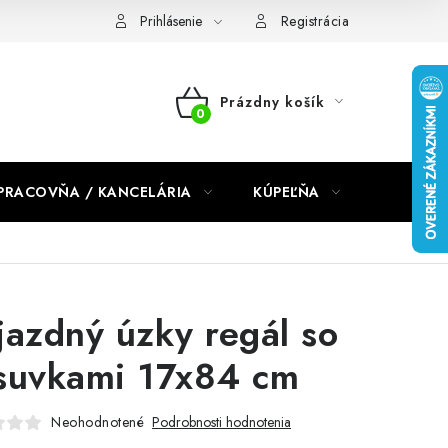
dmienky 2024
Prihlásenie
Registrácia
Prázdny košík
NÁKUPNÝ
KOŠÍK
PRACOVŇA / KANCELÁRIA
KÚPEĽŇA
DETSKÉ 
jazdný úzky regál so
suvkami 17x84 cm
Neohodnotené
Podrobnosti hodnotenia