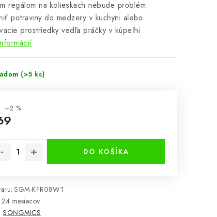
ym regálom na kolieskach nebude problém
niť potraviny do medzery v kuchyni alebo
vacie prostriedky vedľa práčky v kúpeľni
informácií
ladom
(>5 ks)
–2 %
69
notková cena:
DO KOŠÍKA
aru:
SGM-KFR08WT
24 mesiacov
:
SONGMICS