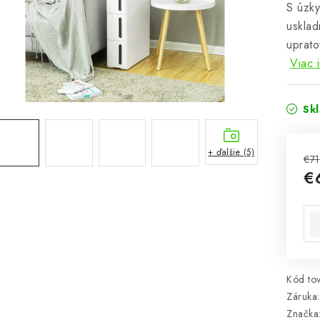
S úzk
usklad
uprato
Viac 
Sk
+ ďalšie (5)
€71
€
Jed
Kód tov
Záruka
:
Značka