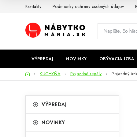
Prejsť
Kontakty
Podmienky ochrany osobných údajov
R
na
obsah
VÝPREDAJ
NOVINKY
OBÝVACIA IZBA
Domov
KUCHYŇA
Pojazdné regály
Pojazdný úzk
B
K
Preskočiť
VÝPREDAJ
kategórie
a
o
t
č
NOVINKY
e
n