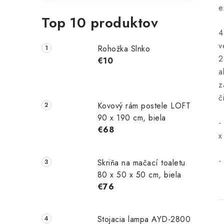
e
Top 10 produktov
4
v
Rohožka Slnko
2
€10
a
z
č
Kovový rám postele LOFT
90 x 190 cm, biela
-
€68
x
-
Skriňa na mačací toaletu
80 x 50 x 50 cm, biela
€76
Stojacia lampa AYD-2800