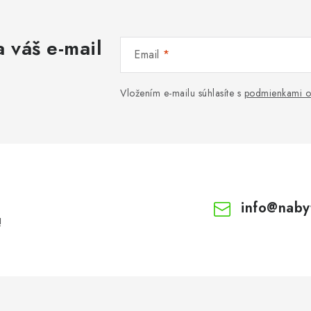
 váš e-mail
Email
Vložením e-mailu súhlasíte s
podmienkami o
info
@
naby
!