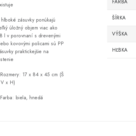
FARBA
xistuje
ŠÍRKA
 hlboké zásuvky ponúkajú
eľký úložný objem viac ako
VÝŠKA
8 l v porovnaní s drevenými
lebo kovovými policami sú PP
HĽBKA
ásuvky praktickejšie na
istenie
 Rozmery: 17 x 84 x 45 cm (Š
 V x H)
 Farba: biela, hnedá