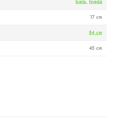
biela
,
hnedá
17 cm
84 cm
45 cm