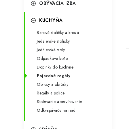
g
OBÝVACIA IZBA
ý
ó
p
r
KUCHYŇA
a
i
Barové stoličky a kreslá
e
n
Jedálenské stoličky
e
Jedálenské stoly
Odpadkové koše
l
Doplnky do kuchyně
Pojazdné regály
Obrusy a obrúsky
Regály a police
Stolovanie a servírovanie
Odkvapávače na riad