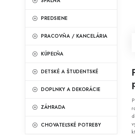
SPÁĽŇA
PREDSIENE
PRACOVŇA / KANCELÁRIA
KÚPEĽŇA
DETSKÉ A ŠTUDENTSKÉ
DOPLNKY A DEKORÁCIE
P
ZÁHRADA
r
d
v
CHOVATEĽSKÉ POTREBY
k