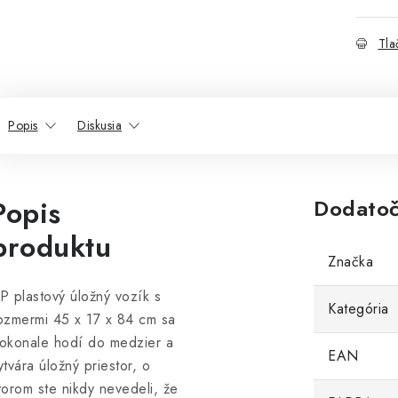
Tla
Popis
Diskusia
Popis
Dodatoč
produktu
Značka
P plastový úložný vozík s
Kategória
ozmermi 45 x 17 x 84 cm sa
okonale hodí do medzier a
EAN
ytvára úložný priestor, o
torom ste nikdy nevedeli, že