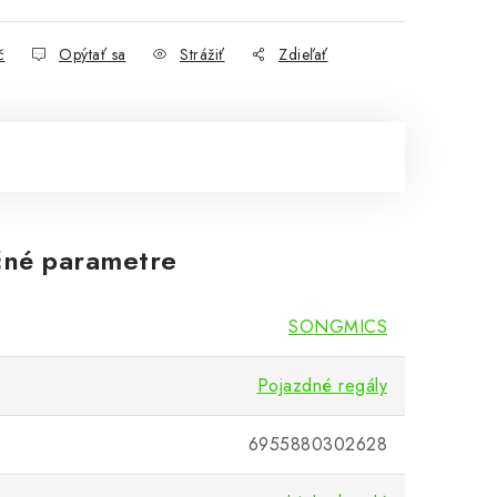
č
Opýtať sa
Strážiť
Zdieľať
né parametre
SONGMICS
Pojazdné regály
6955880302628