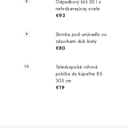
Odpadkový kôš 50 l z
nehrdzavejúcej ocele
€93
Skrinka pod umývadlo so
zásuvkami dub biely
€80
Teleskopická rohová
polička do kúpeľne 85-
305 cm
€19