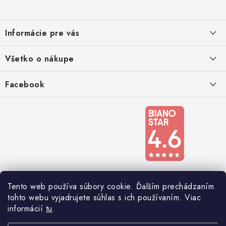
p
ä
Informácie pre vás
t
i
Kontakty
Všetko o nákupe
e
Podmienky ochrany osobných údajov
Doprava a platba
Facebook
Registrace
Reklamácie a odstúpenie od zmluvy
Obchodné podmienky 2024
Tento web používa súbory cookie. Ďalším prechádzaním
tohto webu vyjadrujete súhlas s ich používaním. Viac
informácií
tu
.