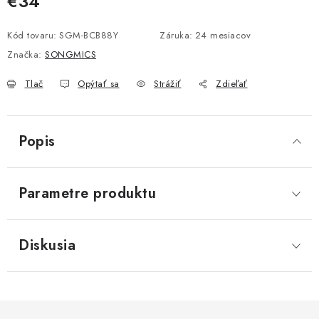
€34
Jednotková cena:
Kód tovaru:
SGM-BCB88Y
Záruka
:
24 mesiacov
Značka:
SONGMICS
Tlač
Opýtať sa
Strážiť
Zdieľať
Popis
Parametre produktu
Diskusia