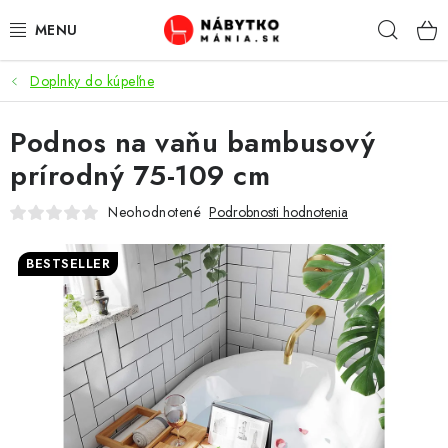
Prejsť
Hľad
na
obsah
Doplnky do kúpeľne
VÝPREDAJ
Podnos na vaňu bambusový
NOVINKY
prírodný 75-109 cm
OBÝVACIA IZBA
Neohodnotené
Podrobnosti hodnotenia
KUCHYŇA
BESTSELLER
SPÁĽŇA
PREDSIENE
PRACOVŇA / KANCELÁRIA