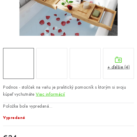
KÚPEĽŇA
DETSKÉ A ŠTUDENTSKÉ
DOPLNKY A DEKORÁCIE
ZÁHRADA
CHOVATEĽSKÉ POTREBY
+ ďalšie (4)
Kontakty
Podmienky ochrany osobných údajov
Registrace
Podnos - stolček na vaňu je praktický pomocník s ktorým si svoju
Reklamácie a odstúpenie od zmluvy
kúpeľ vychutnáte
Viac informácií
Obchodné podmienky 2024
Položka bola vypredaná…
Vypredané