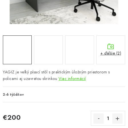
KÚPEĽŇA
DETSKÉ A ŠTUDENTSKÉ
DOPLNKY A DEKORÁCIE
ZÁHRADA
+ ďalšie (2)
CHOVATEĽSKÉ POTREBY
YAGIZ je veľký písací stôl s praktickým úložným priestorom s
Kontakty
Podmienky ochrany osobných údajov
Registrace
policami aj uzavretou skrinkou
Viac informácií
Reklamácie a odstúpenie od zmluvy
Obchodné podmienky 2024
2-6 týždňov
€200
Jednotková cena: