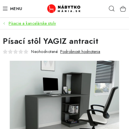
Prejsť
Hľad
na
obsah
Písacie a kancelárske stoly
VÝPREDAJ
Písací stôl YAGIZ antracit
NOVINKY
Neohodnotené
Podrobnosti hodnotenia
OBÝVACIA IZBA
KUCHYŇA
SPÁĽŇA
PREDSIENE
PRACOVŇA / KANCELÁRIA