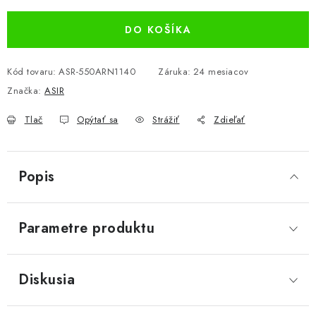
DO KOŠÍKA
Kód tovaru:
ASR-550ARN1140
Záruka
:
24 mesiacov
Značka:
ASIR
Tlač
Opýtať sa
Strážiť
Zdieľať
Popis
Parametre produktu
Diskusia