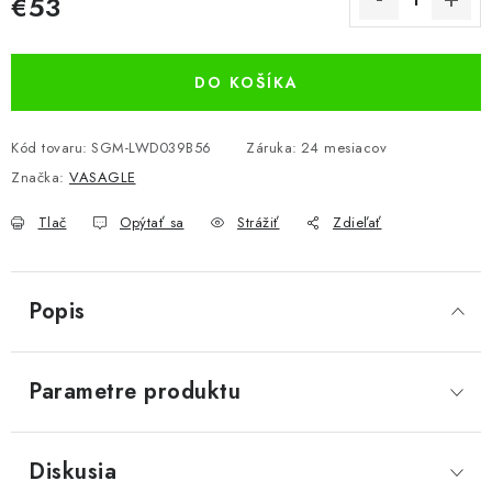
€53
Jednotková cena:
DO KOŠÍKA
Kód tovaru:
SGM-LWD039B56
Záruka
:
24 mesiacov
Značka:
VASAGLE
Tlač
Opýtať sa
Strážiť
Zdieľať
Popis
Parametre produktu
Diskusia