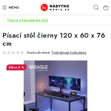
Prejsť
Hľad
na
obsah
Písacie a kancelárske stoly
VÝPREDAJ
Písací stôl čierny 120 x 60 x 76
NOVINKY
cm
OBÝVACIA IZBA
Neohodnotené
Podrobnosti hodnotenia
KUCHYŇA
3 %
SPÁĽŇA
PREDSIENE
PRACOVŇA / KANCELÁRIA