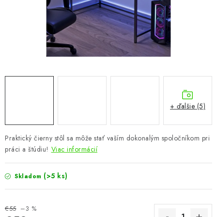
KÚPEĽŇA
DETSKÉ A ŠTUDENTSKÉ
DOPLNKY A DEKORÁCIE
ZÁHRADA
CHOVATEĽSKÉ POTREBY
+ ďalšie (5)
Kontakty
Podmienky ochrany osobných údajov
Registrace
Praktický čierny stôl sa môže stať vaším dokonalým spoločníkom pri
Reklamácie a odstúpenie od zmluvy
práci a štúdiu!
Viac informácií
Obchodné podmienky 2024
(>5 ks)
Skladom
€55
–3 %