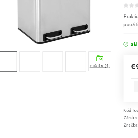
Prakti
použit
Sk
€
+ ďalšie (4)
Jed
Kód tov
Záruka
:
Značka