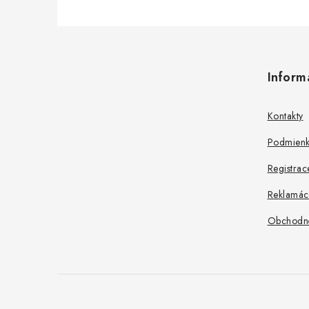
Z
á
Inform
p
ä
Kontakty
t
Podmienk
i
Registrac
e
Reklamác
Obchodn