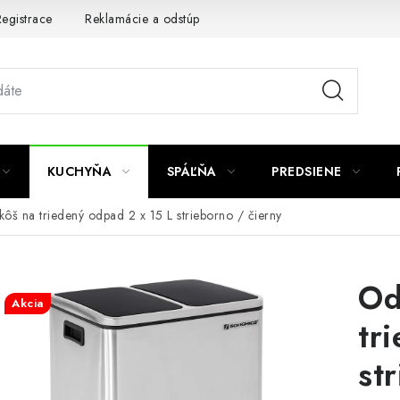
egistrace
Reklamácie a odstúpenie od zmluvy
Obchodné po
KUCHYŇA
SPÁĽŇA
PREDSIENE
ôš na triedený odpad 2 x 15 L strieborno / čierny
Od
Akcia
tr
st