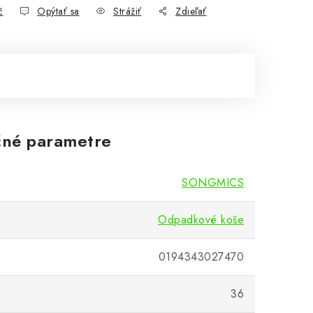
č
Opýtať sa
Strážiť
Zdieľať
né parametre
SONGMICS
Odpadkové koše
0194343027470
36