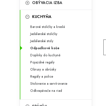
g
OBÝVACIA IZBA
ý
ó
p
r
KUCHYŇA
a
i
Barové stoličky a kreslá
e
n
Jedálenské stoličky
e
Jedálenské stoly
Odpadkové koše
l
Doplnky do kuchyně
Pojazdné regály
Obrusy a obrúsky
Regály a police
Stolovanie a servírovanie
Odkvapávače na riad