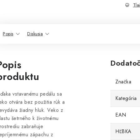
Tla
Popis
Diskusia
Popis
Dodatoč
produktu
Značka
ďaka vstavanému pedálu sa
Kategória
eko otvára bez použitia rúk a
evydáva žiadny hluk. Veko z
EAN
lastu šetrného k životnému
rostrediu zabraňuje
HĽBKA
epríjemnému zápachu z