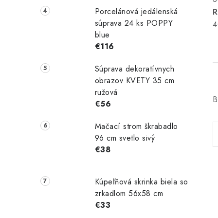
Porcelánová jedálenská
R
súprava 24 ks POPPY
4
blue
€116
Súprava dekoratívnych
obrazov KVETY 35 cm
ružová
B
€56
Mačací strom škrabadlo
96 cm svetlo sivý
€38
Kúpeľňová skrinka biela so
zrkadlom 56x58 cm
€33