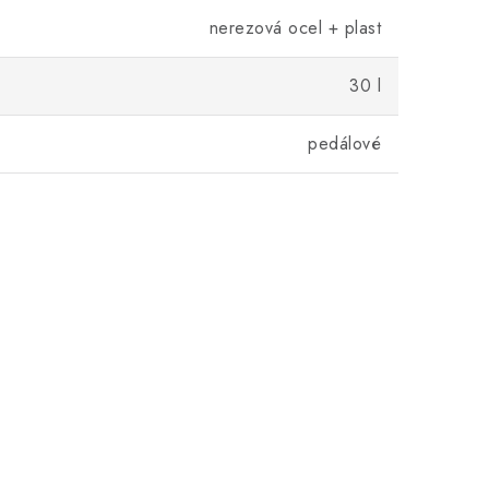
nerezová ocel + plast
30 l
pedálové