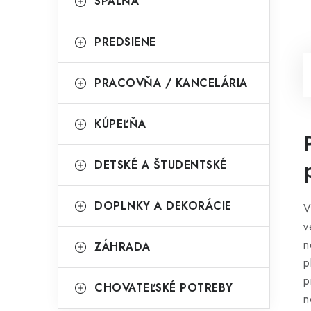
SPÁĽŇA
PREDSIENE
PRACOVŇA / KANCELÁRIA
KÚPEĽŇA
DETSKÉ A ŠTUDENTSKÉ
DOPLNKY A DEKORÁCIE
V
v
n
ZÁHRADA
p
p
CHOVATEĽSKÉ POTREBY
n