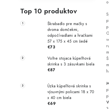
o
Top 10 produktov
S
p
Škrabadlo pre mačky s
p
dvoma domčekmi,
O
odpočívadlami a hračkami
v
57 x 175 x 45 cm šedé
r
€73
m
Voľne stojaca kúpeľňová
Š
skrinka s 3 zásuvkami biela
m
€87
h
M
Úzka kúpeľňová skrinka s
p
výsuvnými policami 18 x 70
p
x 40 cm biela
V
€69
3