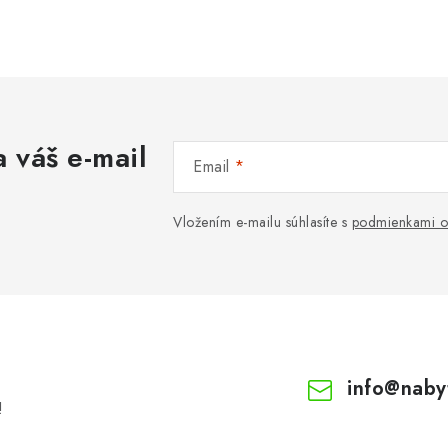
 váš e-mail
Email
Vložením e-mailu súhlasíte s
podmienkami o
info
@
naby
!