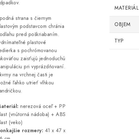
dpadkov.
MATERIÁL
podná strana s čiernym
OBJEM
lastovým podstavcom chránia
odlahu pred poškriabaním.
TYP
dnímateľné plastové
edierka s pochrómovanou
ukoväťou zaisťujú jednoduchú
anipuláciu pri vyprázdňovaní.
kvrny na vrchnej časti je
ožné ľahko utrieť vlhkou
andričkou.
ateriál:
nerezová oceľ + PP
last (vnútorná nádoba) + ABS
last (veko)
onkajšie rozmery:
41 x 47 x
6 cm