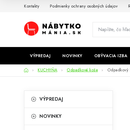
Prejsť
Kontakty
Podmienky ochrany osobných údajov
R
na
obsah
VÝPREDAJ
NOVINKY
OBÝVACIA IZBA
Domov
KUCHYŇA
Odpadkové koše
Odpadkový k
B
K
Preskočiť
VÝPREDAJ
kategórie
a
o
t
č
NOVINKY
e
n