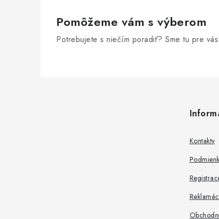
Pomôžeme vám s výberom
Potrebujete s niečím poradiť? Sme tu pre vás
Z
á
Inform
p
ä
Kontakty
t
Podmienk
i
Registrac
e
Reklamác
Obchodn