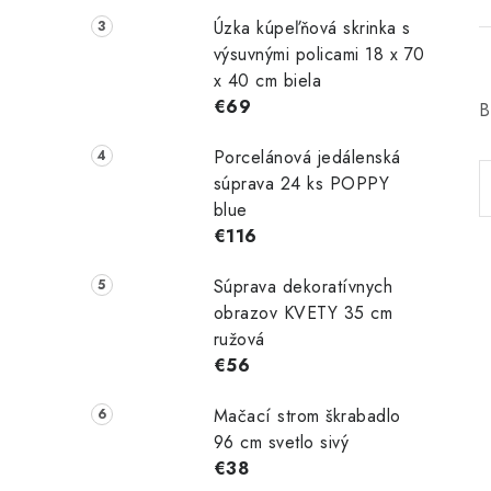
Úzka kúpeľňová skrinka s
výsuvnými policami 18 x 70
x 40 cm biela
€69
B
Porcelánová jedálenská
súprava 24 ks POPPY
blue
€116
Súprava dekoratívnych
obrazov KVETY 35 cm
ružová
€56
Mačací strom škrabadlo
96 cm svetlo sivý
€38