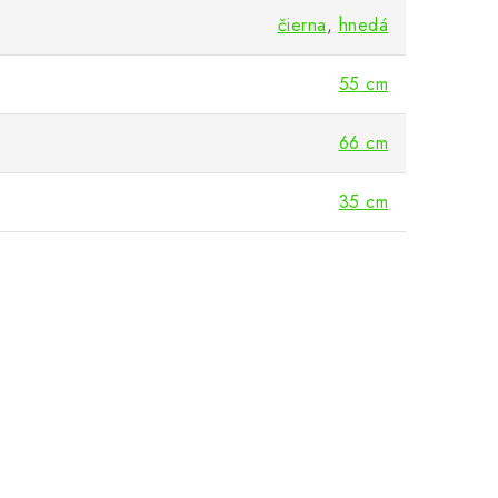
čierna
,
hnedá
55 cm
66 cm
35 cm