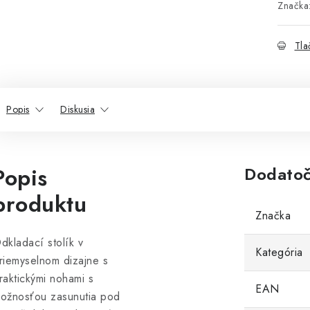
Značka
Tla
Popis
Diskusia
Popis
Dodatoč
produktu
Značka
dkladací stolík v
Kategória
riemyselnom dizajne s
raktickými nohami s
EAN
ožnosťou zasunutia pod