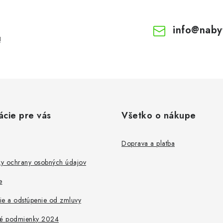
info
@
naby
!
ácie pre vás
Všetko o nákupe
Doprava a platba
y ochrany osobných údajov
e
ie a odstúpenie od zmluvy
é podmienky 2024