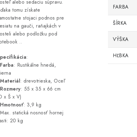
osteľ alebo sedaciu súpravu.
FARBA
ďaka tomu získate
amostatne stojaci podnos pre
ŠÍRKA
esiatu na gauči, raňajkách v
osteli alebo podložku pod
VÝŠKA
otebook ..
HĽBKA
pecifikácia
:
Farba
: Rustikálne hnedá,
ierna
Materiál
: drevotrieska, Oceľ
Rozmery
: 55 x 35 x 66 cm
D x Š x V)
Hmotnosť
: 3,9 kg
 Max. statická nosnosť hornej
asti: 20 kg