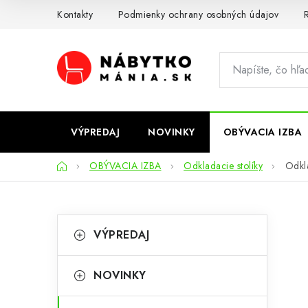
Prejsť
Kontakty
Podmienky ochrany osobných údajov
R
na
obsah
VÝPREDAJ
NOVINKY
OBÝVACIA IZBA
Domov
OBÝVACIA IZBA
Odkladacie stolíky
Odkla
B
K
Preskočiť
VÝPREDAJ
kategórie
a
o
t
č
NOVINKY
e
n