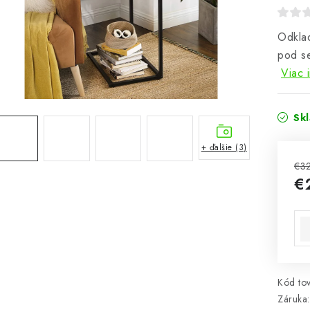
Odklad
pod se
Viac 
Sk
+ ďalšie (3)
€3
€
Jed
Kód tov
Záruka
: