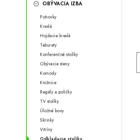
g
OBÝVACIA IZBA
ý
ó
Pohovky
p
r
Kreslá
a
i
Hojdacie kreslá
e
n
Taburety
e
Konferenčné stolíky
Obývacie steny
l
Komody
Knižnice
Regály a poličky
TV stolíky
Úložné boxy
Skrinky
Vitríny
Odkladacie stolíky