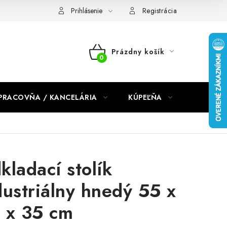
dmienky 2024
Prihlásenie
Registrácia
Prázdny košík
NÁKUPNÝ
KOŠÍK
PRACOVŇA / KANCELÁRIA
KÚPEĽŇA
DETSKÉ 
kladací stolík
dustriálny hnedý 55 x
 x 35 cm