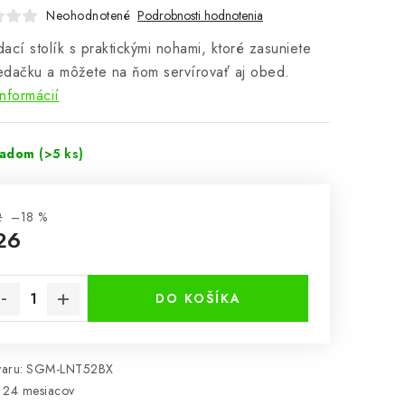
Neohodnotené
Podrobnosti hodnotenia
ací stolík s praktickými nohami, ktoré zasuniete
dačku a môžete na ňom servírovať aj obed.
informácií
ladom
(>5 ks)
2
–18 %
26
notková cena:
DO KOŠÍKA
aru:
SGM-LNT52BX
24 mesiacov