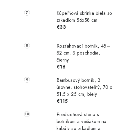
Kúpeľňová skrinka biela so
zrkadlom 56x58 cm
€33
Rozťahovací botník, 45–
82 cm, 3 poschodia,
čierny
€16
Bambusový botník, 3
úrovne, stohovateľný, 70 x
51,5 x 25 cm, biely
€115
Predsieňová stena s
botníkom a vešiakom na
kabáty so zrkadlom a