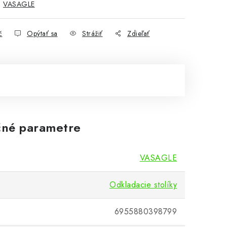
:
VASAGLE
č
Opýtať sa
Strážiť
Zdieľať
né parametre
VASAGLE
Odkladacie stolíky
6955880398799