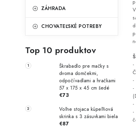
p
ZÁHRADA
V
s
d
CHOVATEĽSKÉ POTREBY
p
n
Top 10 produktov
Š
-
Škrabadlo pre mačky s
Č
dvoma domčekmi,
-
odpočívadlami a hračkami
57 x 175 x 45 cm šedé
-
€73
(
-
Voľne stojaca kúpeľňová
-
skrinka s 3 zásuvkami biela
č
€87