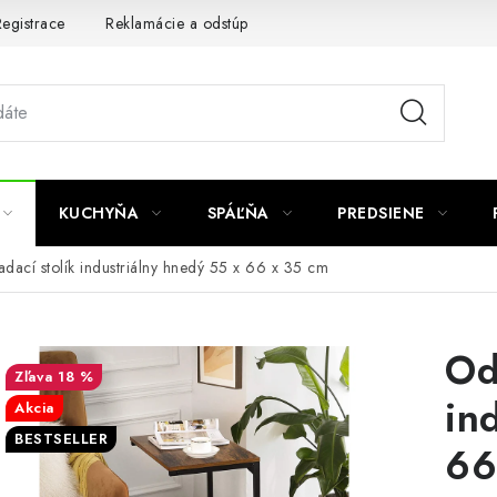
egistrace
Reklamácie a odstúpenie od zmluvy
Obchodné po
KUCHYŇA
SPÁĽŇA
PREDSIENE
dací stolík industriálny hnedý 55 x 66 x 35 cm
Od
18 %
in
Akcia
BESTSELLER
66