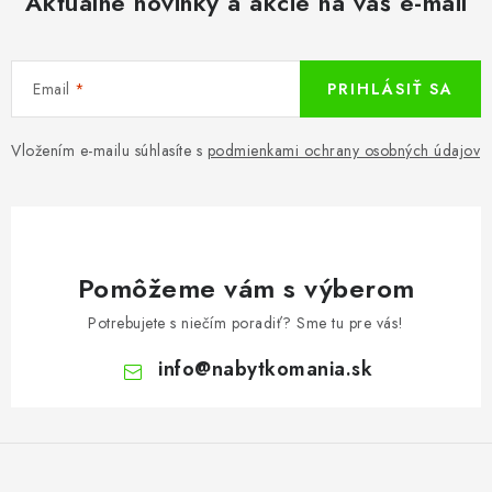
Aktuálne novinky a akcie na váš e-mail
Email
PRIHLÁSIŤ SA
Vložením e-mailu súhlasíte s
podmienkami ochrany osobných údajov
Pomôžeme vám s výberom
Potrebujete s niečím poradiť? Sme tu pre vás!
info
@
nabytkomania.sk
Z
á
p