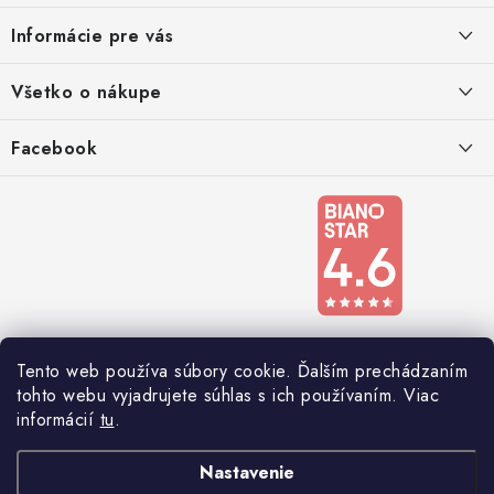
ä
Informácie pre vás
t
i
Kontakty
Všetko o nákupe
e
Podmienky ochrany osobných údajov
Doprava a platba
Facebook
Registrace
Reklamácie a odstúpenie od zmluvy
Obchodné podmienky 2024
Tento web používa súbory cookie. Ďalším prechádzaním
tohto webu vyjadrujete súhlas s ich používaním. Viac
informácií
tu
.
Nastavenie