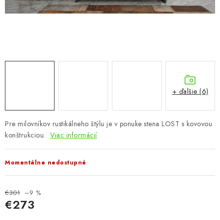
KÚPEĽŇA
DETSKÉ A ŠTUDENTSKÉ
DOPLNKY A DEKORÁCIE
ZÁHRADA
+ ďalšie (6)
CHOVATEĽSKÉ POTREBY
Pre milovníkov rustikálneho štýlu je v ponuke stena LOST s kovovou
Kontakty
Podmienky ochrany osobných údajov
Registrace
konštrukciou.
Viac informácií
Reklamácie a odstúpenie od zmluvy
Obchodné podmienky 2024
Momentálne nedostupné
€301
–9 %
€273
Jednotková cena: