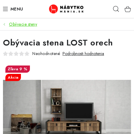
Prejsť
Hľad
na
obsah
Obývacie steny
VÝPREDAJ
Obývacia stena LOST orech
NOVINKY
Neohodnotené
Podrobnosti hodnotenia
OBÝVACIA IZBA
9 %
KUCHYŇA
Akcia
SPÁĽŇA
PREDSIENE
PRACOVŇA / KANCELÁRIA