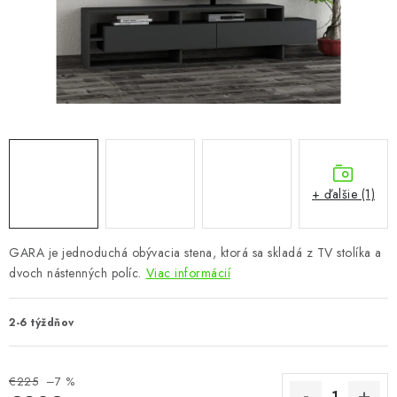
KÚPEĽŇA
DETSKÉ A ŠTUDENTSKÉ
DOPLNKY A DEKORÁCIE
ZÁHRADA
CHOVATEĽSKÉ POTREBY
+ ďalšie (1)
Kontakty
Podmienky ochrany osobných údajov
Registrace
GARA je jednoduchá obývacia stena, ktorá sa skladá z TV stolíka a
Reklamácie a odstúpenie od zmluvy
dvoch nástenných políc.
Viac informácií
Obchodné podmienky 2024
2-6 týždňov
€225
–7 %