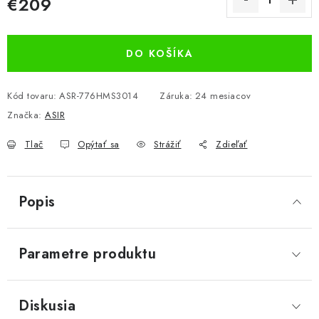
€209
Jednotková cena:
DO KOŠÍKA
Kód tovaru:
ASR-776HMS3014
Záruka
:
24 mesiacov
Značka:
ASIR
Tlač
Opýtať sa
Strážiť
Zdieľať
Popis
Parametre produktu
Diskusia