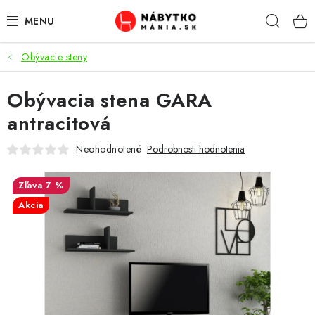
Prejsť
Hľad
na
obsah
Obývacie steny
VÝPREDAJ
Obývacia stena GARA
NOVINKY
antracitová
OBÝVACIA IZBA
Neohodnotené
Podrobnosti hodnotenia
KUCHYŇA
7 %
Akcia
SPÁĽŇA
PREDSIENE
PRACOVŇA / KANCELÁRIA