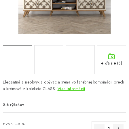
KÚPEĽŇA
DETSKÉ A ŠTUDENTSKÉ
DOPLNKY A DEKORÁCIE
ZÁHRADA
CHOVATEĽSKÉ POTREBY
+ ďalšie (3)
Kontakty
Podmienky ochrany osobných údajov
Registrace
Elegantná a neobvyklá obývacia stena vo farebnej kombinácii orech
Reklamácie a odstúpenie od zmluvy
a krémová z kolekcie CLASS.
Viac informácií
Obchodné podmienky 2024
2-6 týždňov
€265
–8 %