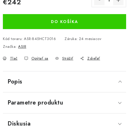
€242
Jednotková cena:
DO KOŠÍKA
Kód tovaru:
ASR-845HCT3016
Záruka
:
24 mesiacov
Značka:
ASIR
Tlač
Opýtať sa
Strážiť
Zdieľať
Popis
Parametre produktu
Diskusia