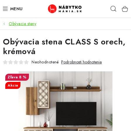
Prejsť
Hľad
na
obsah
Obývacie steny
VÝPREDAJ
Obývacia stena CLASS S orech,
NOVINKY
krémová
OBÝVACIA IZBA
Neohodnotené
Podrobnosti hodnotenia
KUCHYŇA
8 %
Akcia
SPÁĽŇA
PREDSIENE
PRACOVŇA / KANCELÁRIA