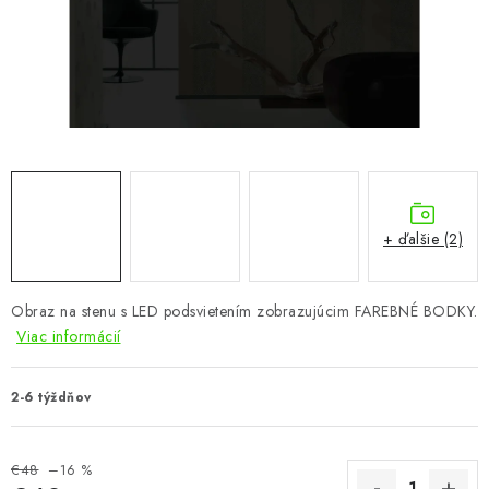
KÚPEĽŇA
DETSKÉ A ŠTUDENTSKÉ
DOPLNKY A DEKORÁCIE
ZÁHRADA
CHOVATEĽSKÉ POTREBY
+ ďalšie (2)
Kontakty
Podmienky ochrany osobných údajov
Registrace
Obraz na stenu s LED podsvietením zobrazujúcim FAREBNÉ BODKY.
Reklamácie a odstúpenie od zmluvy
Viac informácií
Obchodné podmienky 2024
2-6 týždňov
€48
–16 %