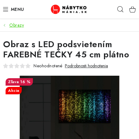
Prejsť
Hľad
na
obsah
Obrazy
VÝPREDAJ
Obraz s LED podsvietením
NOVINKY
FAREBNÉ TEČKY 45 cm plátno
OBÝVACIA IZBA
Neohodnotené
Podrobnosti hodnotenia
KUCHYŇA
16 %
Akcia
SPÁĽŇA
PREDSIENE
PRACOVŇA / KANCELÁRIA