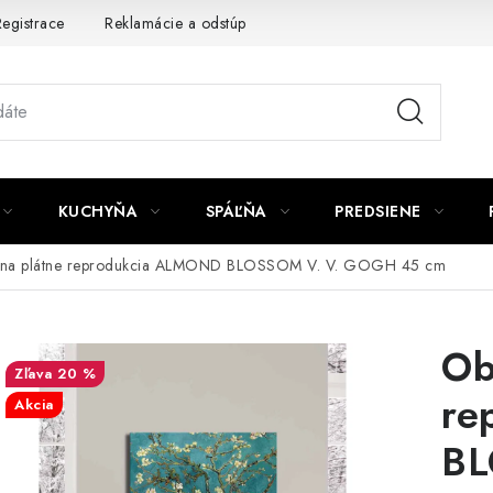
egistrace
Reklamácie a odstúpenie od zmluvy
Obchodné po
KUCHYŇA
SPÁĽŇA
PREDSIENE
 na plátne reprodukcia ALMOND BLOSSOM V. V. GOGH 45 cm
Ob
20 %
re
Akcia
BL