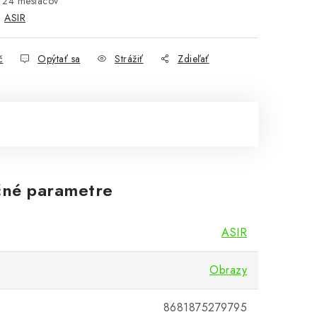
24 mesiacov
:
ASIR
č
Opýtať sa
Strážiť
Zdieľať
né parametre
ASIR
Obrazy
8681875279795