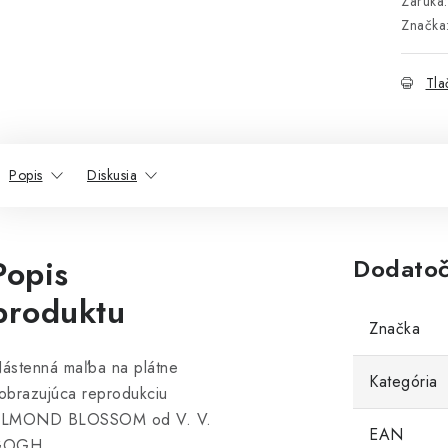
Záruka
:
Značka
Tla
Popis
Diskusia
Popis
Dodatoč
produktu
Značka
ástenná maľba na plátne
Kategória
obrazujúca reprodukciu
LMOND BLOSSOM od V. V.
EAN
GOGH.