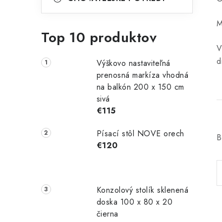
M
Top 10 produktov
V
d
Výškovo nastaviteľná
prenosná markíza vhodná
na balkón 200 x 150 cm
sivá
€115
Písací stôl NOVE orech
B
€120
Konzolový stolík sklenená
doska 100 x 80 x 20
čierna