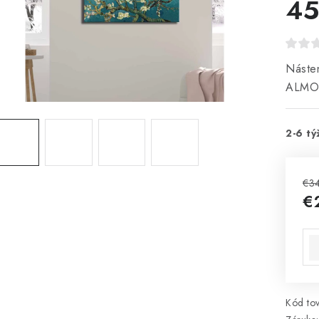
45
Násten
ALMO
2-6 tý
€3
€
Jed
Kód tov