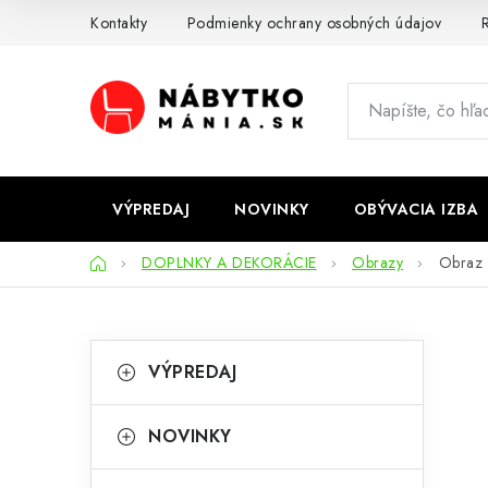
Prejsť
Kontakty
Podmienky ochrany osobných údajov
R
na
obsah
VÝPREDAJ
NOVINKY
OBÝVACIA IZBA
Domov
DOPLNKY A DEKORÁCIE
Obrazy
Obraz
B
K
Preskočiť
VÝPREDAJ
kategórie
a
o
t
č
NOVINKY
e
n