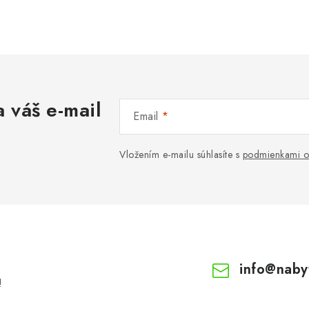
 váš e-mail
Email
Vložením e-mailu súhlasíte s
podmienkami o
info
@
naby
!