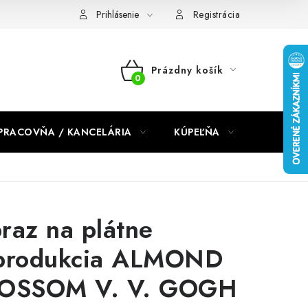
dmienky 2024
Prihlásenie
Registrácia
Prázdny košík
NÁKUPNÝ
KOŠÍK
PRACOVŇA / KANCELÁRIA
KÚPEĽŇA
DETSKÉ 
raz na plátne
produkcia ALMOND
OSSOM V. V. GOGH