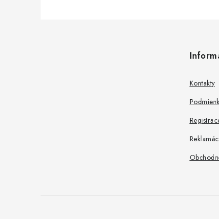
Z
á
Inform
p
ä
Kontakty
t
Podmienk
i
Registrac
e
Reklamác
Obchodn