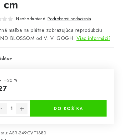
 cm
Neohodnotené
Podrobnosti hodnotenia
ná maľba na plátne zobrazujúca reprodukciu
ND BLOSSOM od V. V. GOGH.
Viac informácií
ždňov
4
–20 %
27
notková cena:
DO KOŠÍKA
aru:
ASR-249CVT1383