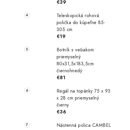
€39
Teleskopická rohová
polička do kúpeľne 85-
305 cm
€19
Botník s vešiakom
priemyselný
80x31,5x183,5cm
čiernohnedý
€81
Regál na topánky 75 x 93
x 28 cm priemyselný
čierny
€36
Nástenná polica CAMBEL