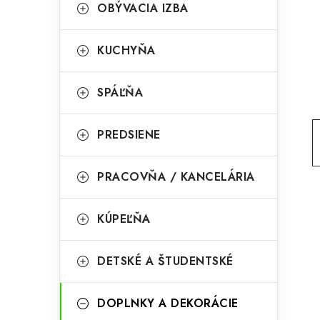
g
OBÝVACIA IZBA
ý
ó
p
r
KUCHYŇA
a
i
SPÁĽŇA
e
n
e
PREDSIENE
l
PRACOVŇA / KANCELÁRIA
KÚPEĽŇA
DETSKÉ A ŠTUDENTSKÉ
DOPLNKY A DEKORÁCIE