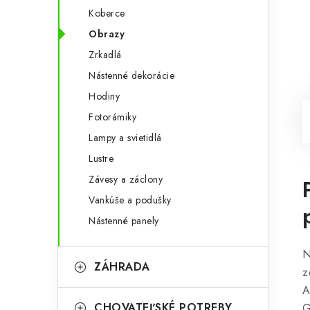
Koberce
Obrazy
Zrkadlá
Nástenné dekorácie
Hodiny
Fotorámiky
Lampy a svietidlá
Lustre
Závesy a záclony
Vankúše a podušky
Nástenné panely
N
ZÁHRADA
z
A
CHOVATEĽSKÉ POTREBY