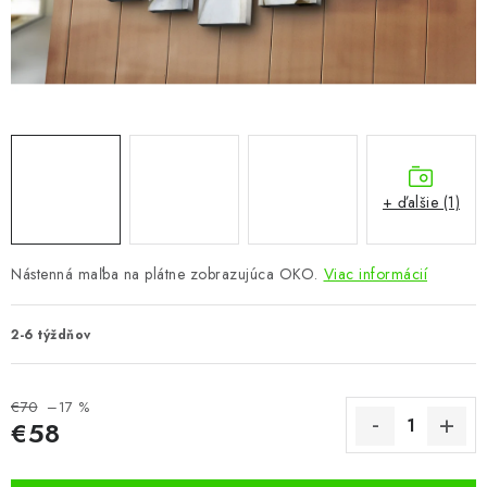
KÚPEĽŇA
DETSKÉ A ŠTUDENTSKÉ
DOPLNKY A DEKORÁCIE
ZÁHRADA
+ ďalšie (1)
CHOVATEĽSKÉ POTREBY
Nástenná maľba na plátne zobrazujúca OKO.
Viac informácií
Kontakty
Podmienky ochrany osobných údajov
Registrace
Reklamácie a odstúpenie od zmluvy
2-6 týždňov
Obchodné podmienky 2024
€70
–17 %
€58
Jednotková cena: