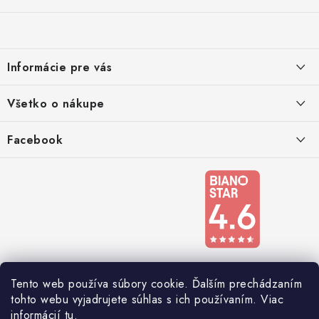
á
p
ä
Informácie pre vás
t
i
Kontakty
Všetko o nákupe
e
Podmienky ochrany osobných údajov
Doprava a platba
Facebook
Registrace
Reklamácie a odstúpenie od zmluvy
Obchodné podmienky 2024
Tento web používa súbory cookie. Ďalším prechádzaním
tohto webu vyjadrujete súhlas s ich používaním. Viac
informácií
tu
.