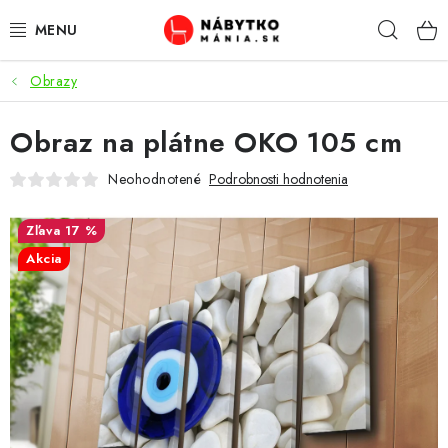
Prejsť
Hľad
na
obsah
Obrazy
VÝPREDAJ
Obraz na plátne OKO 105 cm
NOVINKY
Neohodnotené
Podrobnosti hodnotenia
OBÝVACIA IZBA
17 %
KUCHYŇA
Akcia
SPÁĽŇA
PREDSIENE
PRACOVŇA / KANCELÁRIA