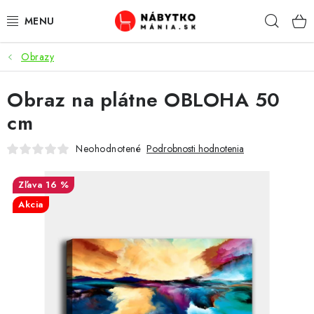
Prejsť
Hľad
na
obsah
Obrazy
VÝPREDAJ
Obraz na plátne OBLOHA 50
NOVINKY
cm
OBÝVACIA IZBA
Neohodnotené
Podrobnosti hodnotenia
KUCHYŇA
16 %
Akcia
SPÁĽŇA
PREDSIENE
PRACOVŇA / KANCELÁRIA