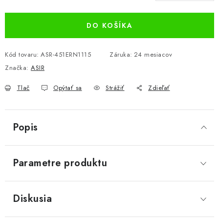
Jednotková cena:
DO KOŠÍKA
Kód tovaru:
ASR-451ERN1115
Záruka
:
24 mesiacov
Značka:
ASIR
Tlač
Opýtať sa
Strážiť
Zdieľať
Popis
Parametre produktu
Diskusia