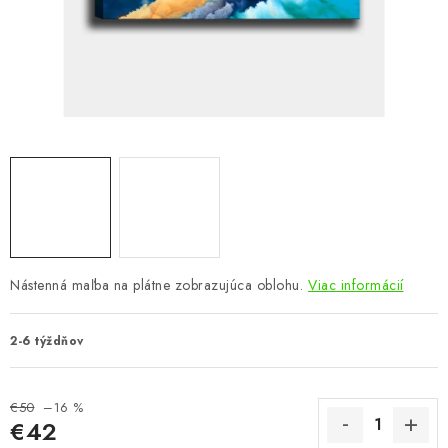
KÚPEĽŇA
DETSKÉ A ŠTUDENTSKÉ
DOPLNKY A DEKORÁCIE
ZÁHRADA
CHOVATEĽSKÉ POTREBY
Kontakty
Podmienky ochrany osobných údajov
Registrace
Nástenná maľba na plátne zobrazujúca oblohu.
Viac informácií
Reklamácie a odstúpenie od zmluvy
Obchodné podmienky 2024
2-6 týždňov
€50
–16 %
€42