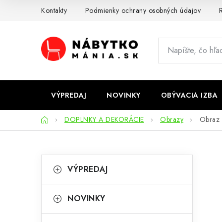
Prejsť
Kontakty
Podmienky ochrany osobných údajov
R
na
obsah
VÝPREDAJ
NOVINKY
OBÝVACIA IZBA
Domov
DOPLNKY A DEKORÁCIE
Obrazy
Obraz 
B
K
Preskočiť
VÝPREDAJ
kategórie
a
o
t
č
NOVINKY
e
n