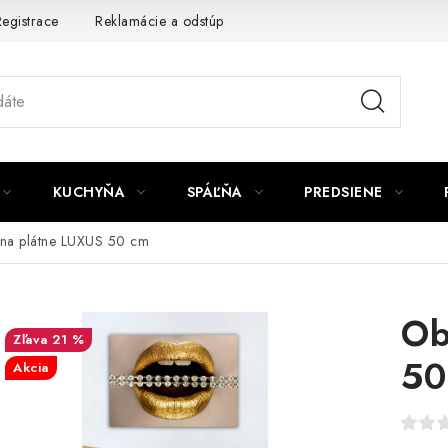
egistrace
Reklamácie a odstúpenie od zmluvy
Obchodné po
KUCHYŇA
SPÁĽŇA
PREDSIENE
na plátne LUXUS 50 cm
Ob
21 %
50
Akcia