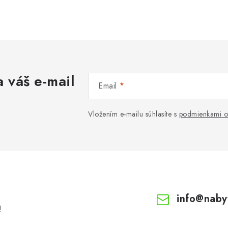
 váš e-mail
Email
Vložením e-mailu súhlasíte s
podmienkami o
info
@
naby
!