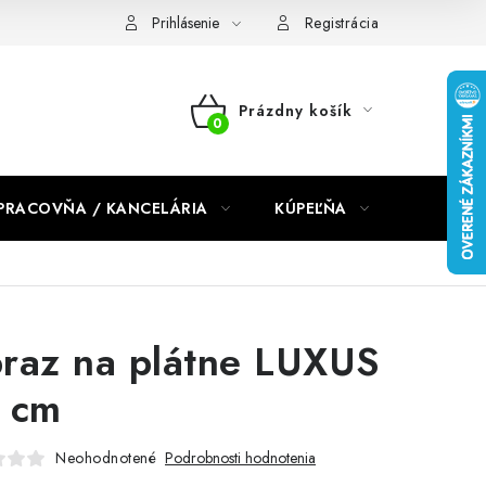
dmienky 2024
Prihlásenie
Registrácia
Prázdny košík
NÁKUPNÝ
KOŠÍK
PRACOVŇA / KANCELÁRIA
KÚPEĽŇA
DETSKÉ 
raz na plátne LUXUS
 cm
Neohodnotené
Podrobnosti hodnotenia