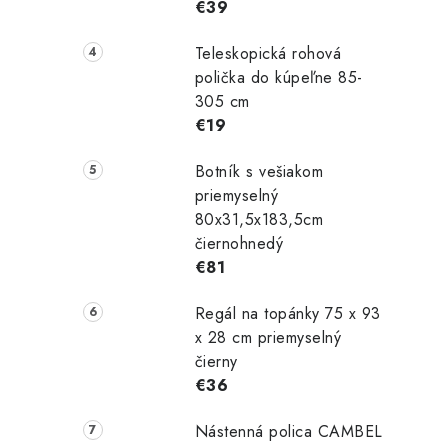
€39
Teleskopická rohová
polička do kúpeľne 85-
305 cm
€19
Botník s vešiakom
priemyselný
80x31,5x183,5cm
čiernohnedý
€81
Regál na topánky 75 x 93
x 28 cm priemyselný
čierny
€36
Nástenná polica CAMBEL