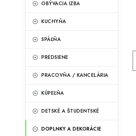
g
OBÝVACIA IZBA
ý
ó
p
r
KUCHYŇA
a
i
SPÁĽŇA
e
n
e
PREDSIENE
l
PRACOVŇA / KANCELÁRIA
KÚPEĽŇA
DETSKÉ A ŠTUDENTSKÉ
DOPLNKY A DEKORÁCIE