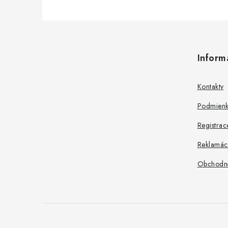
Z
á
Inform
p
ä
Kontakty
t
Podmienk
i
Registrac
e
Reklamác
Obchodn