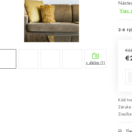
Náste
Viac 
2-6 tý
€3
€
+ ďalšie (1)
Jed
Kód tov
Záruka
:
Značka
Tla