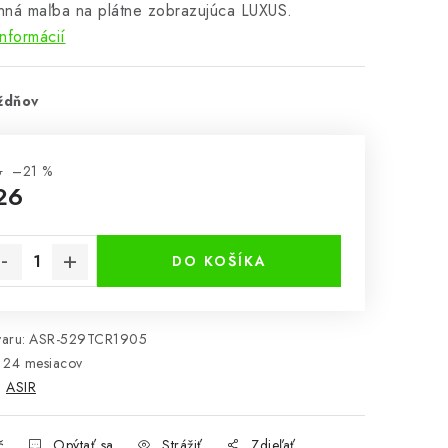
nná maľba na plátne zobrazujúca LUXUS.
informácií
ždňov
3
–21 %
26
notková cena:
DO KOŠÍKA
aru:
ASR-529TCR1905
24 mesiacov
:
ASIR
č
Opýtať sa
Strážiť
Zdieľať