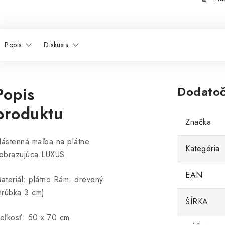
Popis
Diskusia
Popis
Dodatoč
produktu
Značka
ástenná maľba na plátne
Kategória
obrazujúca LUXUS.
EAN
ateriál: plátno Rám: drevený
hrúbka 3 cm)
ŠÍRKA
eľkosť: 50 x 70 cm