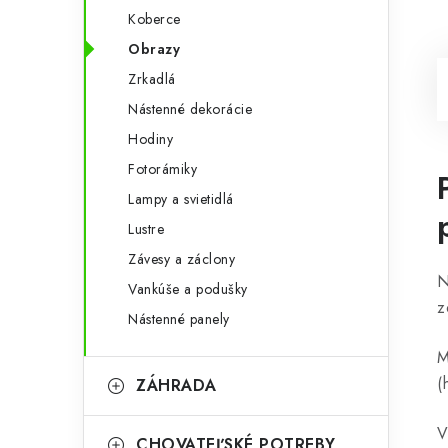
Koberce
Obrazy
Zrkadlá
Nástenné dekorácie
Hodiny
Fotorámiky
Lampy a svietidlá
Lustre
Závesy a záclony
N
Vankúše a podušky
z
Nástenné panely
M
(
ZÁHRADA
V
CHOVATEĽSKÉ POTREBY