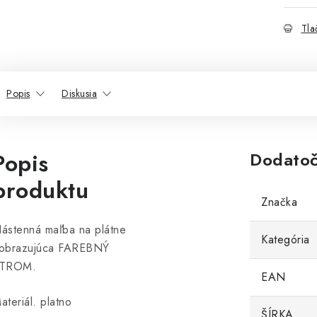
Tla
Popis
Diskusia
Popis
Dodatoč
produktu
Značka
ástenná maľba na plátne
Kategória
obrazujúca FAREBNÝ
TROM.
EAN
ateriál. platno
ŠÍRKA