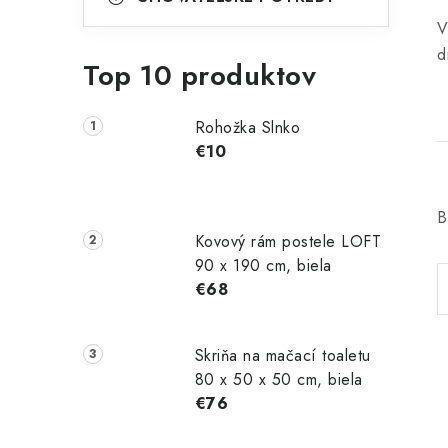
V
d
Top 10 produktov
Rohožka Slnko
€10
B
Kovový rám postele LOFT
90 x 190 cm, biela
€68
Skriňa na mačací toaletu
80 x 50 x 50 cm, biela
€76