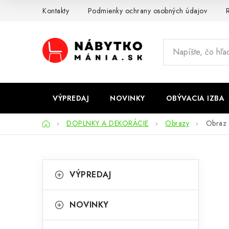
Prejsť
Kontakty
Podmienky ochrany osobných údajov
R
na
obsah
VÝPREDAJ
NOVINKY
OBÝVACIA IZBA
Domov
DOPLNKY A DEKORÁCIE
Obrazy
Obraz 
B
K
Preskočiť
VÝPREDAJ
kategórie
a
o
t
č
NOVINKY
e
n