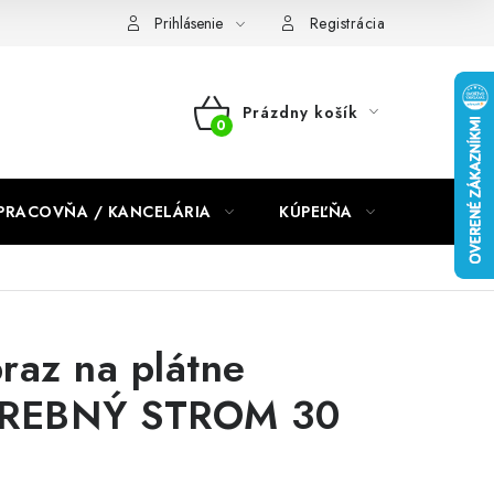
dmienky 2024
Prihlásenie
Registrácia
Prázdny košík
NÁKUPNÝ
KOŠÍK
PRACOVŇA / KANCELÁRIA
KÚPEĽŇA
DETSKÉ 
raz na plátne
REBNÝ STROM 30