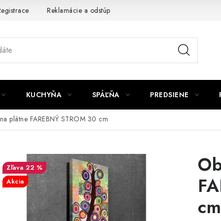
egistrace
Reklamácie a odstúpenie od zmluvy
Obchodné po
KUCHYŇA
SPÁĽŇA
PREDSIENE
na plátne FAREBNÝ STROM 30 cm
Ob
22 %
FA
Akcia
cm