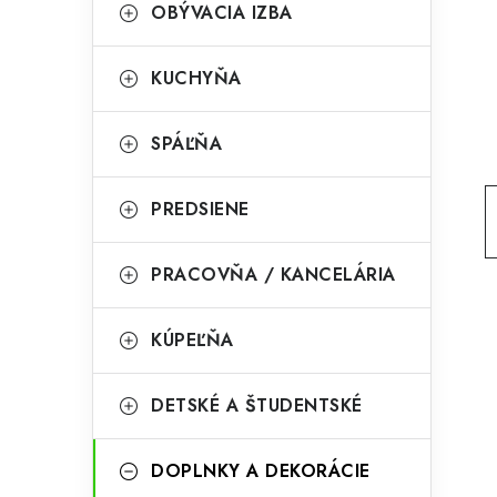
g
OBÝVACIA IZBA
ý
ó
p
r
KUCHYŇA
a
i
SPÁĽŇA
e
n
e
PREDSIENE
l
PRACOVŇA / KANCELÁRIA
KÚPEĽŇA
DETSKÉ A ŠTUDENTSKÉ
DOPLNKY A DEKORÁCIE