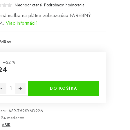
Neohodnotené
Podrobnosti hodnotenia
nná maľba na plátne zobrazujúca FAREBNÝ
M.
Viac informácií
ždňov
1
–22 %
24
notková cena:
DO KOŠÍKA
aru:
ASR-762SYM3226
24 mesiacov
:
ASIR