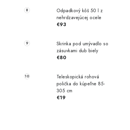
Odpadkový kôš 50 l z
nehrdzavejúcej ocele
€93
Skrinka pod umývadlo so
zásuvkami dub biely
€80
Teleskopická rohová
polička do kúpeľne 85-
305 cm
€19