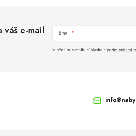
 váš e-mail
Email
Vložením e-mailu súhlasíte s
podmienkami o
info
@
naby
!