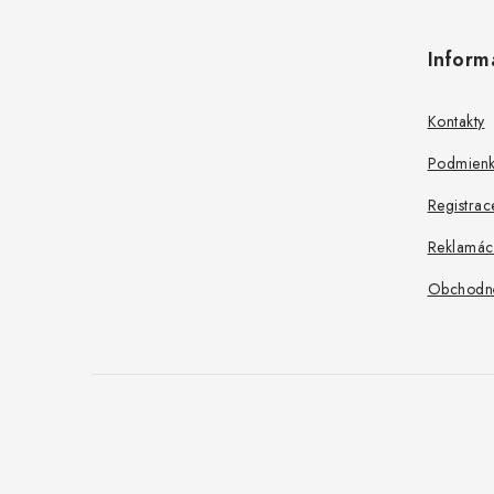
á
Inform
p
ä
Kontakty
t
Podmienk
i
Registrac
e
Reklamác
Obchodn