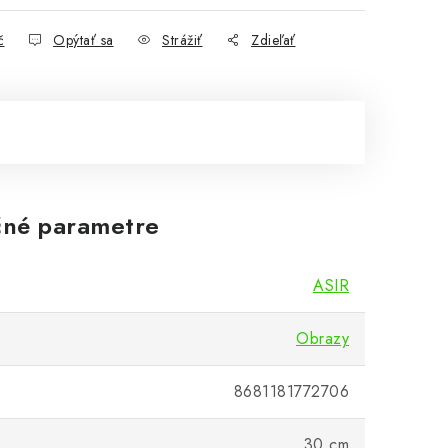
č
Opýtať sa
Strážiť
Zdieľať
né parametre
ASIR
Obrazy
8681181772706
30 cm