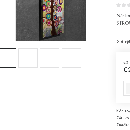
Náste
STRO
2-6 tý
€3
€
Jed
Kód tov
Záruka
:
Značka