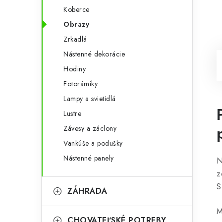
Koberce
Obrazy
Zrkadlá
Nástenné dekorácie
Hodiny
Fotorámiky
Lampy a svietidlá
Lustre
Závesy a záclony
Vankúše a podušky
Nástenné panely
N
z
S
ZÁHRADA
M
CHOVATEĽSKÉ POTREBY