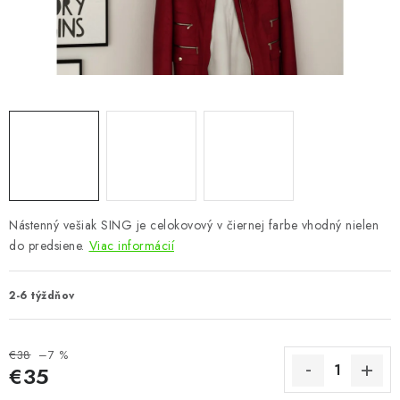
KÚPEĽŇA
DETSKÉ A ŠTUDENTSKÉ
DOPLNKY A DEKORÁCIE
ZÁHRADA
CHOVATEĽSKÉ POTREBY
Nástenný vešiak SING je celokovový v čiernej farbe vhodný nielen
Kontakty
Podmienky ochrany osobných údajov
Registrace
do predsiene.
Viac informácií
Reklamácie a odstúpenie od zmluvy
Obchodné podmienky 2024
2-6 týždňov
€38
–7 %
€35
Jednotková cena: