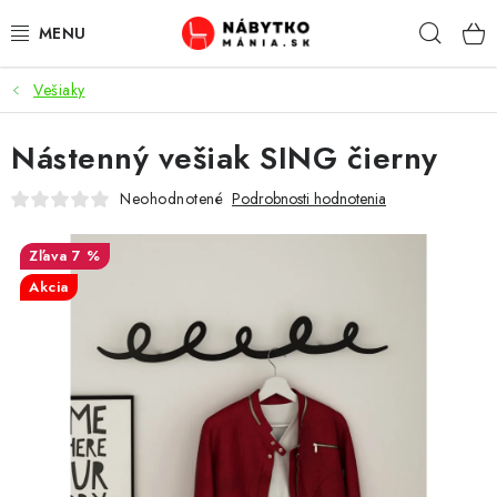
Prejsť
Hľad
na
obsah
Vešiaky
VÝPREDAJ
Nástenný vešiak SING čierny
NOVINKY
Neohodnotené
Podrobnosti hodnotenia
OBÝVACIA IZBA
7 %
KUCHYŇA
Akcia
SPÁĽŇA
PREDSIENE
PRACOVŇA / KANCELÁRIA