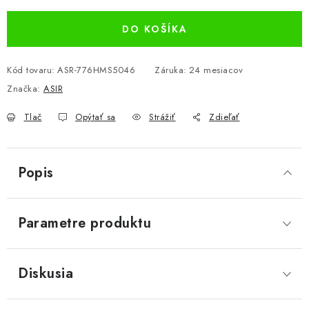
DO KOŠÍKA
Kód tovaru:
ASR-776HMS5046
Záruka
:
24 mesiacov
Značka:
ASIR
Tlač
Opýtať sa
Strážiť
Zdieľať
Popis
Parametre produktu
Diskusia