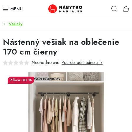
Prejsť
Hľad
na
obsah
Vešiaky
VÝPREDAJ
Nástenný vešiak na oblečenie
NOVINKY
170 cm čierny
OBÝVACIA IZBA
Neohodnotené
Podrobnosti hodnotenia
KUCHYŇA
30 %
SPÁĽŇA
PREDSIENE
PRACOVŇA / KANCELÁRIA