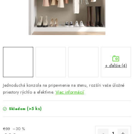
KÚPEĽŇA
DETSKÉ A ŠTUDENTSKÉ
DOPLNKY A DEKORÁCIE
ZÁHRADA
CHOVATEĽSKÉ POTREBY
+ ďalšie (4)
Kontakty
Podmienky ochrany osobných údajov
Registrace
Jednoduchá konzola na pripevnenie na stenu, rozšíri vaše úložné
Reklamácie a odstúpenie od zmluvy
priestory rýchlo a efektívne.
Viac informácií
Obchodné podmienky 2024
(>5 ks)
Skladom
€33
–30 %