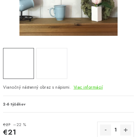
KÚPEĽŇA
DETSKÉ A ŠTUDENTSKÉ
DOPLNKY A DEKORÁCIE
ZÁHRADA
CHOVATEĽSKÉ POTREBY
Kontakty
Podmienky ochrany osobných údajov
Registrace
Vianočný nástenný obraz s nápismi.
Viac informácií
Reklamácie a odstúpenie od zmluvy
Obchodné podmienky 2024
2-6 týždňov
€27
–22 %
€21