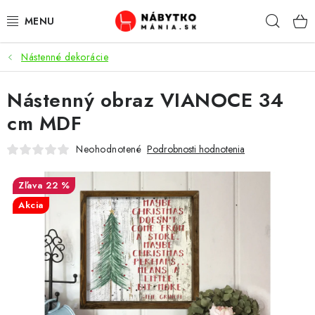
Prejsť
Hľad
na
obsah
Nástenné dekorácie
VÝPREDAJ
Nástenný obraz VIANOCE 34
NOVINKY
cm MDF
OBÝVACIA IZBA
Neohodnotené
Podrobnosti hodnotenia
KUCHYŇA
22 %
Akcia
SPÁĽŇA
PREDSIENE
PRACOVŇA / KANCELÁRIA