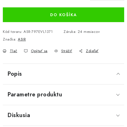
Jednotková cena:
DO KOŠÍKA
Kód tovaru:
ASR-797EVL1371
Záruka
:
24 mesiacov
Značka:
ASIR
Tlač
Opýtať sa
Strážiť
Zdieľať
Popis
Parametre produktu
Diskusia