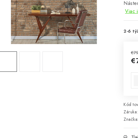
Náste
Viac 
2-6 tý
€7
€
Jed
Kód tov
Záruka
:
Značka
Tla