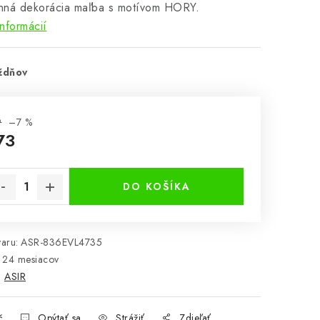
nná dekorácia maľba s motívom HORY.
informácií
ždňov
9
–7 %
73
notková cena:
DO KOŠÍKA
aru:
ASR-836EVL4735
24 mesiacov
:
ASIR
č
Opýtať sa
Strážiť
Zdieľať