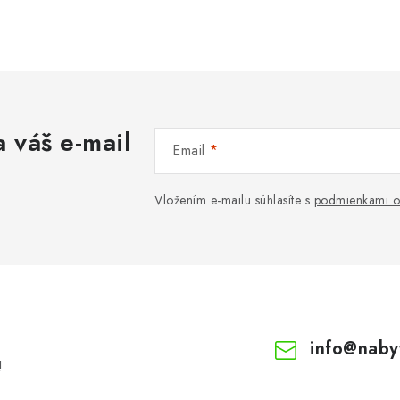
 váš e-mail
Email
Vložením e-mailu súhlasíte s
podmienkami o
info
@
naby
!