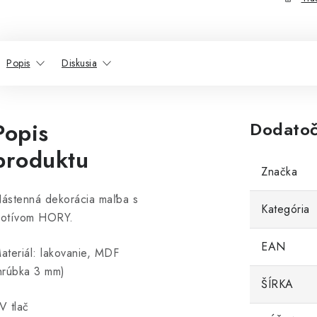
Popis
Diskusia
Popis
Dodatoč
produktu
Značka
ástenná dekorácia maľba s
Kategória
otívom HORY.
EAN
ateriál: lakovanie, MDF
hrúbka 3 mm)
ŠÍRKA
V tlač