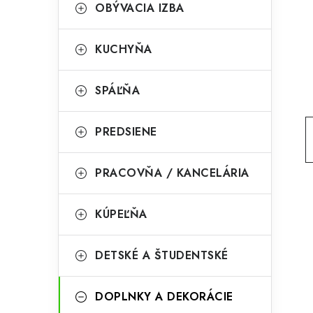
g
OBÝVACIA IZBA
ý
ó
p
r
KUCHYŇA
a
i
SPÁĽŇA
e
n
e
PREDSIENE
l
PRACOVŇA / KANCELÁRIA
KÚPEĽŇA
DETSKÉ A ŠTUDENTSKÉ
DOPLNKY A DEKORÁCIE