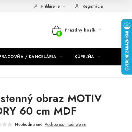
dmienky 2024
Prihlásenie
Registrácia
Prázdny košík
NÁKUPNÝ
KOŠÍK
PRACOVŇA / KANCELÁRIA
KÚPEĽŇA
DETSKÉ 
stenný obraz MOTIV
RY 60 cm MDF
Neohodnotené
Podrobnosti hodnotenia