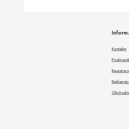
Z
á
Inform
p
ä
Kontakty
t
Podmienk
i
Registrac
e
Reklamác
Obchodn