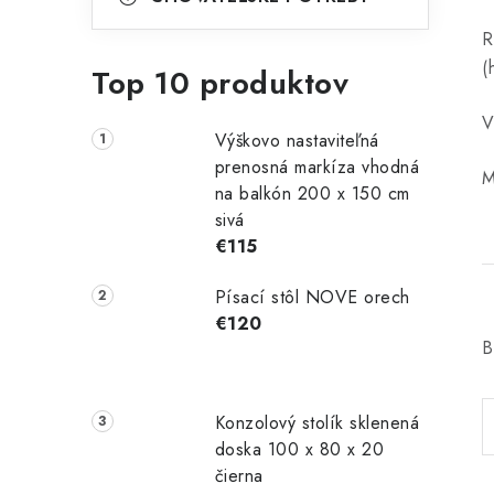
R
(
Top 10 produktov
V
Výškovo nastaviteľná
prenosná markíza vhodná
M
na balkón 200 x 150 cm
sivá
€115
Písací stôl NOVE orech
€120
B
Konzolový stolík sklenená
doska 100 x 80 x 20
čierna