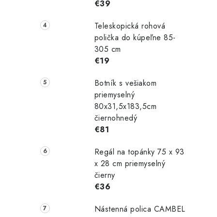
€39
Teleskopická rohová
polička do kúpeľne 85-
305 cm
€19
Botník s vešiakom
priemyselný
80x31,5x183,5cm
čiernohnedý
€81
Regál na topánky 75 x 93
x 28 cm priemyselný
čierny
€36
Nástenná polica CAMBEL