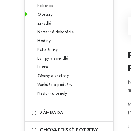
Koberce
Obrazy
Zrkadlá
Nástenné dekorácie
Hodiny
Fotorámiky
Lampy a svietidlá
Lustre
Závesy a záclony
N
Vankúše a podušky
m
Nástenné panely
M
(
ZÁHRADA
U
CHOVATEĽSKÉ POTREBY