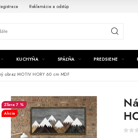
egistrace
Reklamácie a odstúpenie od zmluvy
Obchodné po
KUCHYŇA
SPÁĽŇA
PREDSIENE
nný obraz MOTIV HORY 60 cm MDF
Ná
7 %
HO
Akcia