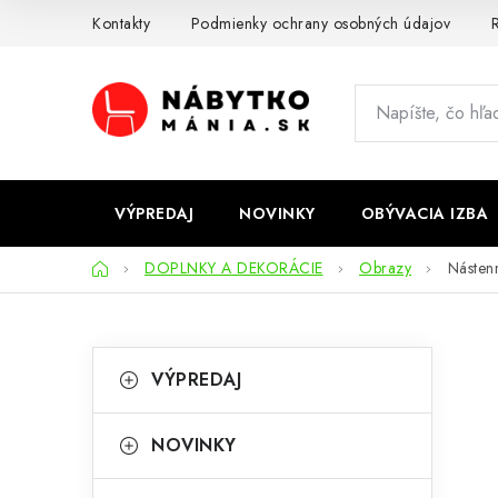
Prejsť
Kontakty
Podmienky ochrany osobných údajov
R
na
obsah
VÝPREDAJ
NOVINKY
OBÝVACIA IZBA
Domov
DOPLNKY A DEKORÁCIE
Obrazy
Náste
B
K
Preskočiť
VÝPREDAJ
kategórie
a
o
t
č
NOVINKY
e
n