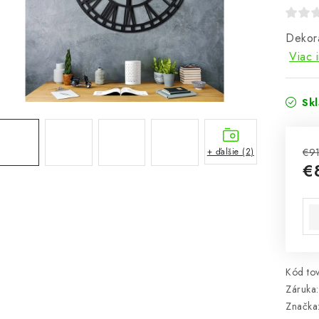
Dekora
Viac 
Sk
+ ďalšie (2)
€9
€
Jed
Kód tov
Záruka
:
Značka