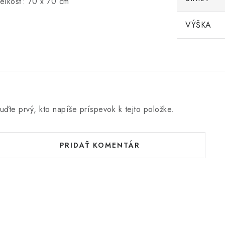
eľkosť: 70 x 70 cm
VÝŠKA
uďte prvý, kto napíše príspevok k tejto položke.
PRIDAŤ KOMENTÁR