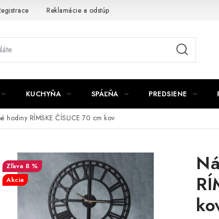
egistrace
Reklamácie a odstúpenie od zmluvy
Obchodné po
KUCHYŇA
SPÁĽŇA
PREDSIENE
né hodiny RÍMSKE ČÍSLICE 70 cm kov
Ná
8 %
RÍ
Akcia
ko