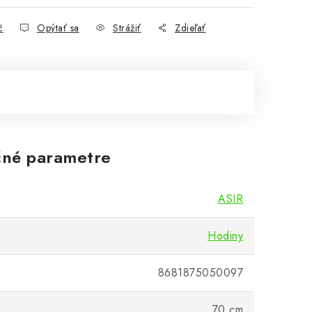
č
Opýtať sa
Strážiť
Zdieľať
né parametre
ASIR
Hodiny
8681875050097
70 cm