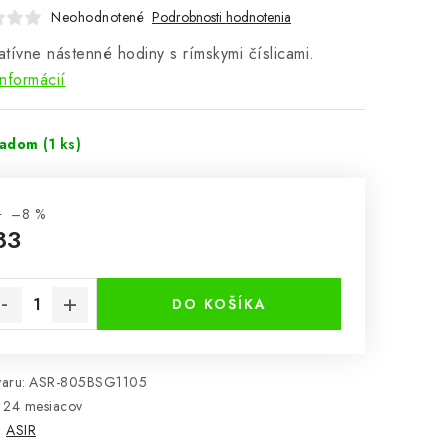
Neohodnotené
Podrobnosti hodnotenia
tívne nástenné hodiny s rímskymi číslicami.
informácií
ladom
(1 ks)
1
–8 %
83
notková cena:
DO KOŠÍKA
aru:
ASR-805BSG1105
24 mesiacov
:
ASIR