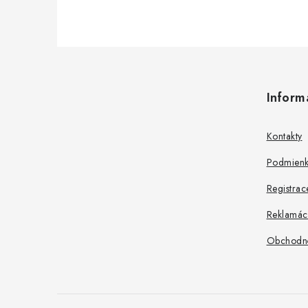
Z
á
Inform
p
ä
Kontakty
t
Podmienk
i
Registrac
e
Reklamác
Obchodn