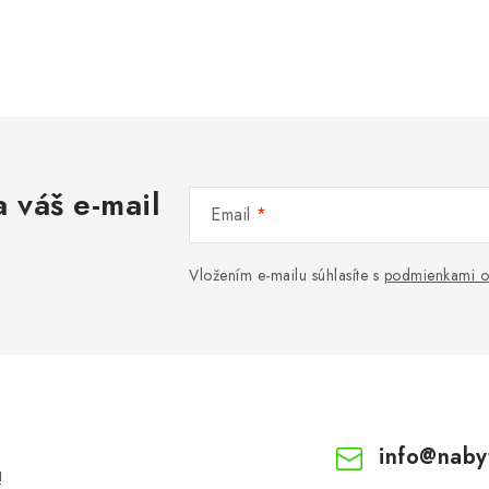
 váš e-mail
Email
Vložením e-mailu súhlasíte s
podmienkami o
info
@
naby
!