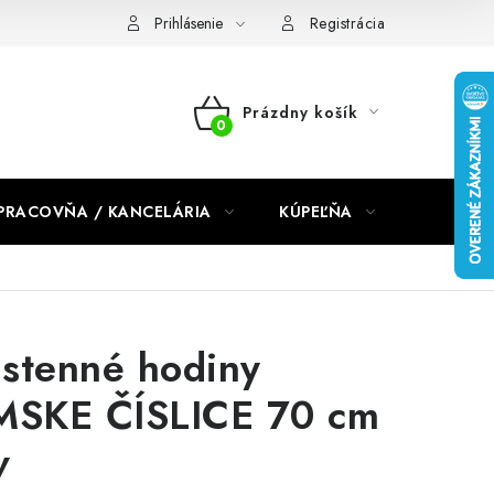
dmienky 2024
Prihlásenie
Registrácia
Prázdny košík
NÁKUPNÝ
KOŠÍK
PRACOVŇA / KANCELÁRIA
KÚPEĽŇA
DETSKÉ 
stenné hodiny
MSKE ČÍSLICE 70 cm
v