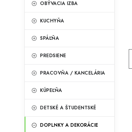
g
OBÝVACIA IZBA
ý
ó
p
r
KUCHYŇA
a
i
SPÁĽŇA
e
n
e
PREDSIENE
l
PRACOVŇA / KANCELÁRIA
KÚPEĽŇA
DETSKÉ A ŠTUDENTSKÉ
DOPLNKY A DEKORÁCIE