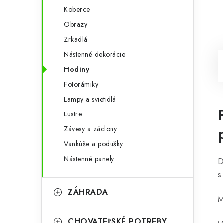
Koberce
Obrazy
Zrkadlá
Nástenné dekorácie
Hodiny
Fotorámiky
Lampy a svietidlá
Lustre
Závesy a záclony
Vankúše a podušky
Nástenné panely
D
s
ZÁHRADA
M
CHOVATEĽSKÉ POTREBY