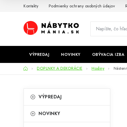
Prejsť
Kontakty
Podmienky ochrany osobných údajov
R
na
obsah
VÝPREDAJ
NOVINKY
OBÝVACIA IZBA
Domov
DOPLNKY A DEKORÁCIE
Hodiny
Násten
B
K
Preskočiť
VÝPREDAJ
kategórie
a
o
t
č
NOVINKY
e
n