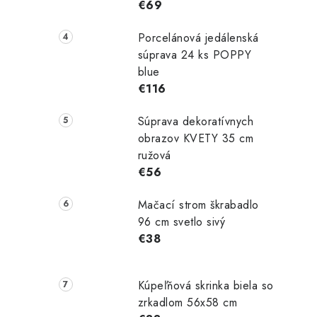
€69
Porcelánová jedálenská
súprava 24 ks POPPY
blue
€116
Súprava dekoratívnych
obrazov KVETY 35 cm
ružová
€56
Mačací strom škrabadlo
96 cm svetlo sivý
€38
Kúpeľňová skrinka biela so
zrkadlom 56x58 cm