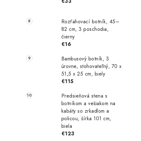
€33
Rozťahovací botník, 45–
82 cm, 3 poschodia,
čierny
€16
Bambusový botník, 3
úrovne, stohovateľný, 70 x
51,5 x 25 cm, biely
€115
Predsieňová stena s
botníkom a vešiakom na
kabáty so zrkadlom a
policou, šírka 101 cm,
biela
€123