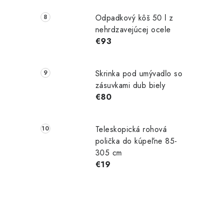
Odpadkový kôš 50 l z
nehrdzavejúcej ocele
€93
Skrinka pod umývadlo so
zásuvkami dub biely
€80
Teleskopická rohová
polička do kúpeľne 85-
305 cm
€19