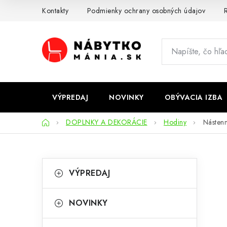
Prejsť
Kontakty
Podmienky ochrany osobných údajov
R
na
obsah
VÝPREDAJ
NOVINKY
OBÝVACIA IZBA
Domov
DOPLNKY A DEKORÁCIE
Hodiny
Násten
B
K
Preskočiť
VÝPREDAJ
kategórie
a
o
t
č
NOVINKY
e
n