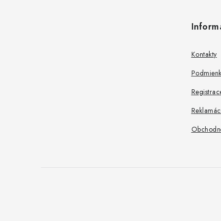
á
Inform
p
ä
Kontakty
t
Podmienk
i
Registrac
e
Reklamác
Obchodn