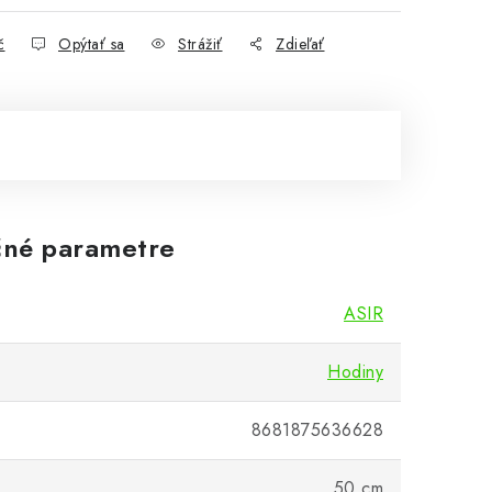
č
Opýtať sa
Strážiť
Zdieľať
né parametre
ASIR
Hodiny
8681875636628
50 cm