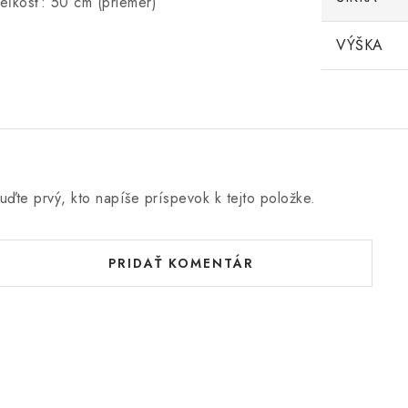
eľkosť: 50 cm (priemer)
VÝŠKA
uďte prvý, kto napíše príspevok k tejto položke.
PRIDAŤ KOMENTÁR