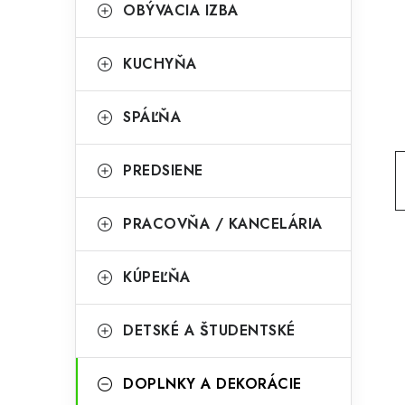
g
OBÝVACIA IZBA
ý
ó
p
r
KUCHYŇA
a
i
SPÁĽŇA
e
n
e
PREDSIENE
l
PRACOVŇA / KANCELÁRIA
KÚPEĽŇA
DETSKÉ A ŠTUDENTSKÉ
DOPLNKY A DEKORÁCIE