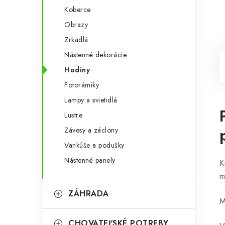
Koberce
Obrazy
Zrkadlá
Nástenné dekorácie
Hodiny
Fotorámiky
Lampy a svietidlá
Lustre
Závesy a záclony
Vankúše a podušky
Nástenné panely
K
m
ZÁHRADA
M
CHOVATEĽSKÉ POTREBY