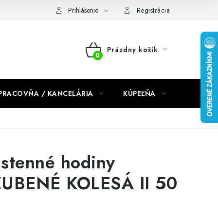
dmienky 2024
Prihlásenie
Registrácia
Prázdny košík
NÁKUPNÝ
KOŠÍK
PRACOVŇA / KANCELÁRIA
KÚPEĽŇA
DETSKÉ 
stenné hodiny
UBENÉ KOLESÁ II 50