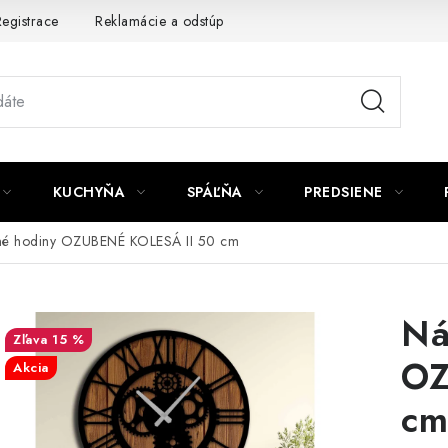
egistrace
Reklamácie a odstúpenie od zmluvy
Obchodné po
KUCHYŇA
SPÁĽŇA
PREDSIENE
né hodiny OZUBENÉ KOLESÁ II 50 cm
Ná
15 %
OZ
Akcia
cm