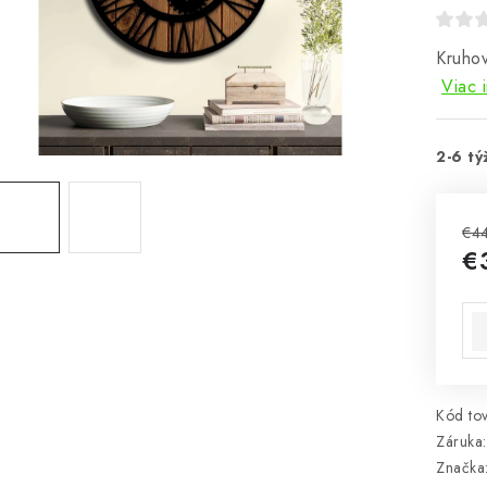
Kruho
Viac 
2-6 tý
€4
€
Jed
Kód tov
Záruka
:
Značka