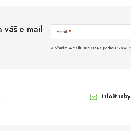
 váš e-mail
Email
Vložením e-mailu súhlasíte s
podmienkami o
info
@
naby
!