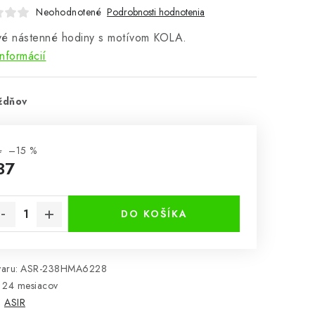
Neohodnotené
Podrobnosti hodnotenia
vé nástenné hodiny s motívom KOLA.
informácií
ždňov
4
–15 %
37
notková cena:
DO KOŠÍKA
aru:
ASR-238HMA6228
24 mesiacov
:
ASIR