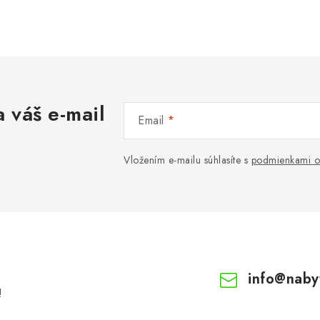
 váš e-mail
Email
Vložením e-mailu súhlasíte s
podmienkami o
info
@
naby
!