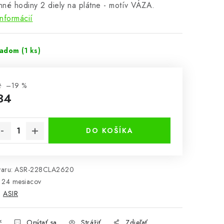
né hodiny 2 diely na plátne - motív VÁZA.
informácií
ladom
(1 ks)
2
–19 %
34
notková cena:
DO KOŠÍKA
aru:
ASR-228CLA2620
24 mesiacov
:
ASIR
č
Opýtať sa
Strážiť
Zdieľať