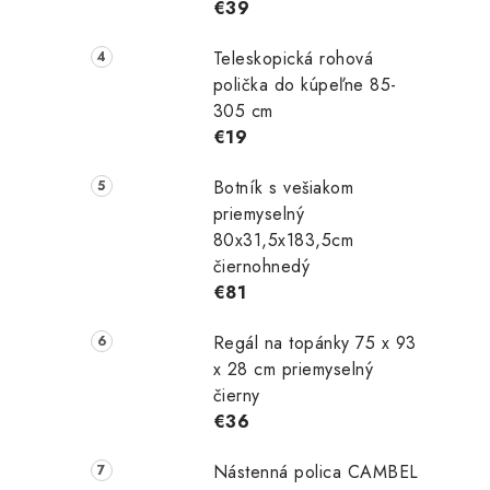
€39
Teleskopická rohová
polička do kúpeľne 85-
305 cm
€19
Botník s vešiakom
priemyselný
80x31,5x183,5cm
čiernohnedý
€81
Regál na topánky 75 x 93
x 28 cm priemyselný
čierny
€36
Nástenná polica CAMBEL