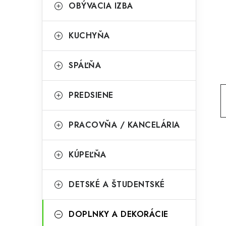
g
OBÝVACIA IZBA
ý
ó
p
r
KUCHYŇA
a
i
SPÁĽŇA
e
n
e
PREDSIENE
l
PRACOVŇA / KANCELÁRIA
KÚPEĽŇA
DETSKÉ A ŠTUDENTSKÉ
DOPLNKY A DEKORÁCIE