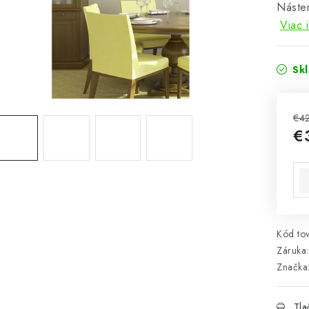
Násten
Viac 
Sk
€4
€
Jed
Kód tov
Záruka
:
Značka
Tla