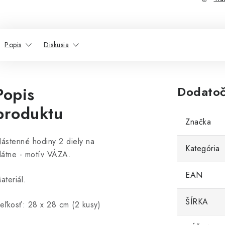
Popis
Diskusia
Popis
Dodatoč
produktu
Značka
ástenné hodiny 2 diely na
Kategória
látne - motív VÁZA.
EAN
ateriál.
ŠÍRKA
eľkosť: 28 x 28 cm (2 kusy)