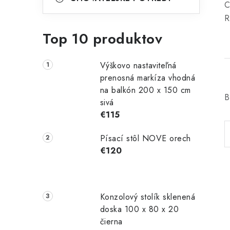
C
R
Top 10 produktov
Výškovo nastaviteľná
prenosná markíza vhodná
na balkón 200 x 150 cm
B
sivá
€115
Písací stôl NOVE orech
€120
Konzolový stolík sklenená
doska 100 x 80 x 20
čierna