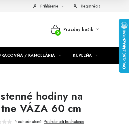
dmienky 2024
Prihlásenie
Registrácia
Prázdny košík
NÁKUPNÝ
KOŠÍK
PRACOVŇA / KANCELÁRIA
KÚPEĽŇA
DETSKÉ 
stenné hodiny na
átne VÁZA 60 cm
Neohodnotené
Podrobnosti hodnotenia