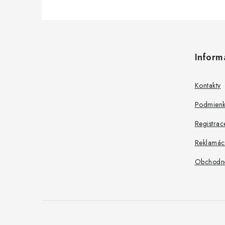
Z
á
Inform
p
ä
Kontakty
t
Podmienk
i
Registrac
e
Reklamác
Obchodn