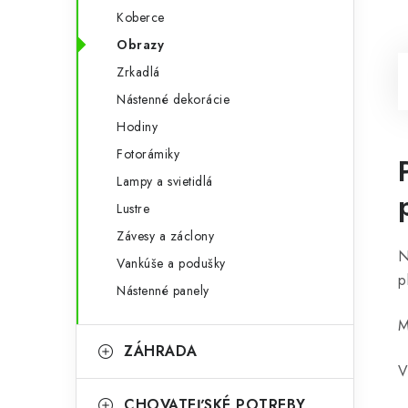
Koberce
Obrazy
Zrkadlá
Nástenné dekorácie
Hodiny
Fotorámiky
Lampy a svietidlá
Lustre
Závesy a záclony
N
Vankúše a podušky
p
Nástenné panely
M
ZÁHRADA
V
CHOVATEĽSKÉ POTREBY