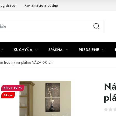
egistrace
Reklamácie a odstúpenie od zmluvy
Obchodné po
KUCHYŇA
SPÁĽŇA
PREDSIENE
né hodiny na plátne VÁZA 60 cm
Ná
19 %
pl
Akcia