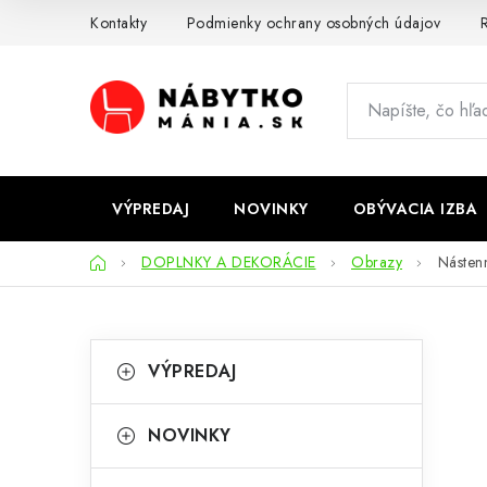
Prejsť
Kontakty
Podmienky ochrany osobných údajov
R
na
obsah
VÝPREDAJ
NOVINKY
OBÝVACIA IZBA
Domov
DOPLNKY A DEKORÁCIE
Obrazy
Násten
B
K
Preskočiť
VÝPREDAJ
kategórie
a
o
t
č
NOVINKY
e
n