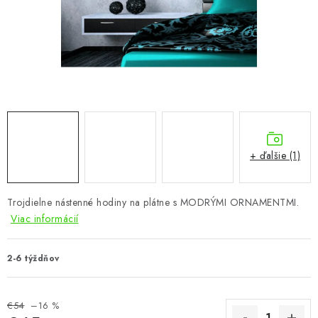
KÚPEĽŇA
DETSKÉ A ŠTUDENTSKÉ
DOPLNKY A DEKORÁCIE
ZÁHRADA
CHOVATEĽSKÉ POTREBY
+ ďalšie (1)
Kontakty
Podmienky ochrany osobných údajov
Registrace
Trojdielne nástenné hodiny na plátne s MODRÝMI ORNAMENTMI.
Reklamácie a odstúpenie od zmluvy
Viac informácií
Obchodné podmienky 2024
2-6 týždňov
€54
–16 %