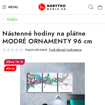
Prejsť
Hľad
na
obsah
Hodiny
VÝPREDAJ
Nástenné hodiny na plátne
NOVINKY
MODRÉ ORNAMENTY 96 cm
OBÝVACIA IZBA
Neohodnotené
Podrobnosti hodnotenia
KUCHYŇA
16 %
Akcia
SPÁĽŇA
PREDSIENE
PRACOVŇA / KANCELÁRIA