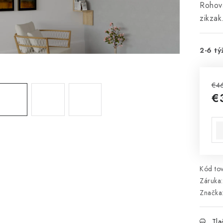
Rohová
zikzak
2-6 tý
€4
€
Jed
Kód tov
Záruka
:
Značka
Tla