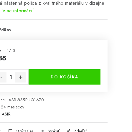
 nástenná polica z kvalitného materiálu v dizajne
.
Viac informácií
ždňov
6
–17 %
38
notková cena:
DO KOŠÍKA
aru:
ASR-835PUQ1670
24 mesiacov
:
ASIR
č
Opýtať sa
Strážiť
Zdieľať