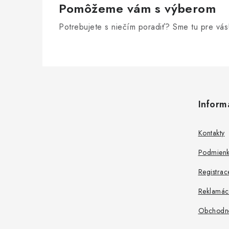
Pomôžeme vám s výberom
Potrebujete s niečím poradiť? Sme tu pre vás
Z
á
Inform
p
ä
Kontakty
t
Podmienk
i
Registrac
e
Reklamác
Obchodn