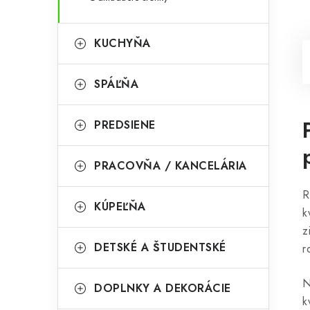
KUCHYŇA
SPÁĽŇA
PREDSIENE
PRACOVŇA / KANCELÁRIA
R
KÚPEĽŇA
k
z
DETSKÉ A ŠTUDENTSKÉ
r
N
DOPLNKY A DEKORÁCIE
k