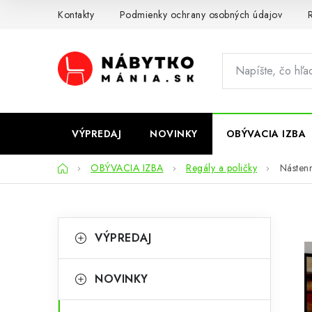
Prejsť
Kontakty
Podmienky ochrany osobných údajov
R
na
obsah
VÝPREDAJ
NOVINKY
OBÝVACIA IZBA
Domov
OBÝVACIA IZBA
Regály a poličky
Násten
B
K
Preskočiť
VÝPREDAJ
kategórie
a
o
t
č
NOVINKY
e
n