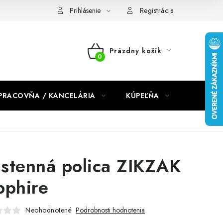
dmienky 2024
Prihlásenie
Registrácia
Prázdny košík
NÁKUPNÝ
KOŠÍK
PRACOVŇA / KANCELÁRIA
KÚPEĽŇA
DETSKÉ 
stenná polica ZIKZAK
pphire
Neohodnotené
Podrobnosti hodnotenia