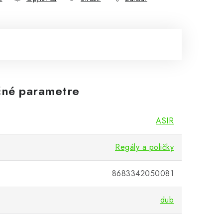
né parametre
ASIR
Regály a poličky
8683342050081
dub