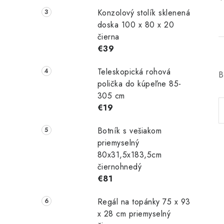
Konzolový stolík sklenená
doska 100 x 80 x 20
čierna
€39
Teleskopická rohová
B
polička do kúpeľne 85-
305 cm
€19
Botník s vešiakom
priemyselný
80x31,5x183,5cm
čiernohnedý
€81
Regál na topánky 75 x 93
x 28 cm priemyselný