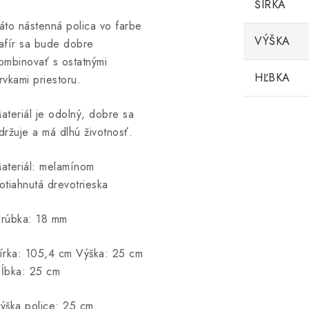
ŠÍRKA
áto nástenná polica vo farbe
VÝŠKA
afír sa bude dobre
ombinovať s ostatnými
HĽBKA
rvkami priestoru.
ateriál je odolný, dobre sa
držuje a má dlhú životnosť.
ateriál: melamínom
otiahnutá drevotrieska
rúbka: 18 mm
írka: 105,4 cm Výška: 25 cm
ĺbka: 25 cm
ýška police: 25 cm