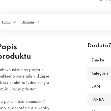
Popis
Diskusia
Popis
Dodatoč
produktu
Značka
ohová nástenná polica z
Kategória
valitného materiálu v dizajne
ikzak zaplní prázdne rohy a
EAN
ozšíri úložný priestor.
FARBA
a polici môžete umiestniť
vety aj dekorácie a suveníry.