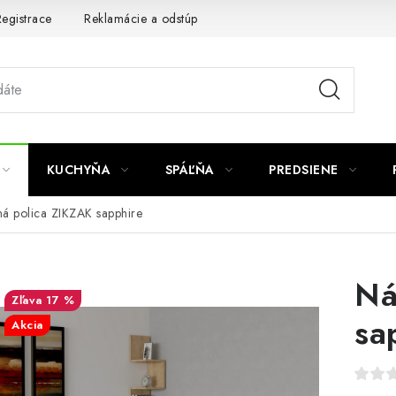
egistrace
Reklamácie a odstúpenie od zmluvy
Obchodné po
KUCHYŇA
SPÁĽŇA
PREDSIENE
ná polica ZIKZAK sapphire
Ná
17 %
sa
Akcia