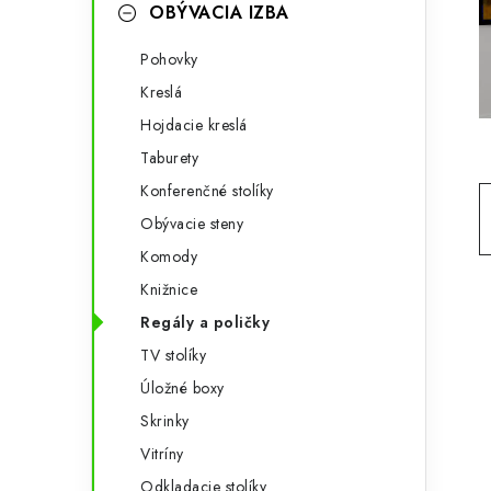
g
OBÝVACIA IZBA
ý
ó
Pohovky
p
r
Kreslá
a
i
Hojdacie kreslá
e
n
Taburety
e
Konferenčné stolíky
Obývacie steny
l
Komody
Knižnice
Regály a poličky
TV stolíky
Úložné boxy
Skrinky
Vitríny
Odkladacie stolíky