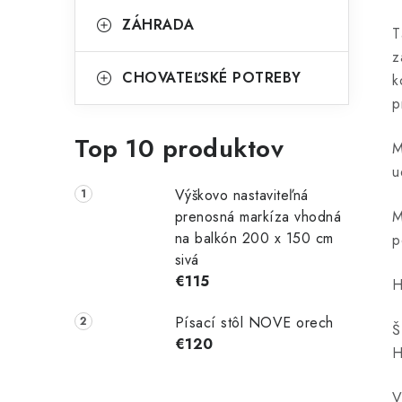
ZÁHRADA
T
z
CHOVATEĽSKÉ POTREBY
k
p
Top 10 produktov
M
u
Výškovo nastaviteľná
prenosná markíza vhodná
M
na balkón 200 x 150 cm
p
sivá
€115
H
Písací stôl NOVE orech
Š
€120
H
V