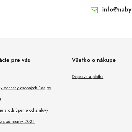
info
@
naby
!
ácie pre vás
Všetko o nákupe
Doprava a platba
y ochrany osobných údajov
e
ie a odstúpenie od zmluvy
é podmienky 2024