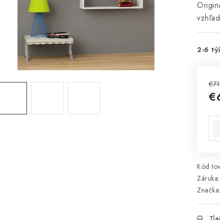
Origin
vzhľad
2-6 tý
€71
€
Jed
Kód tov
Záruka
:
Značka
Tla