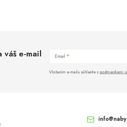
 váš e-mail
Email
Vložením e-mailu súhlasíte s
podmienkami o
info
@
naby
!