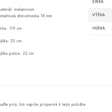
ŠÍRKA
ateriál: melamínom
VÝŠKA
otiahnutá drevotrieska 18 mm
HĽBKA
írka: 119 cm
ýška: 23 cm
ýška police: 22 cm
uďte prvý, kto napíše príspevok k tejto položke.