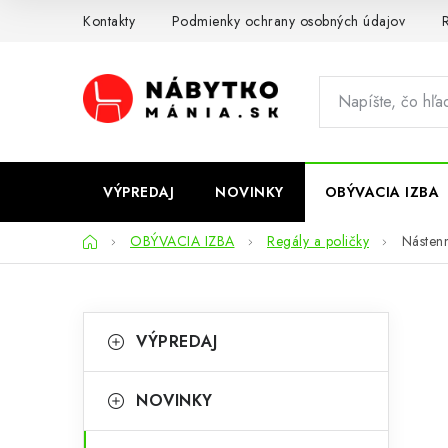
Prejsť
Kontakty
Podmienky ochrany osobných údajov
R
na
obsah
VÝPREDAJ
NOVINKY
OBÝVACIA IZBA
Domov
OBÝVACIA IZBA
Regály a poličky
Nástenn
B
K
Preskočiť
VÝPREDAJ
kategórie
a
o
t
č
NOVINKY
e
n