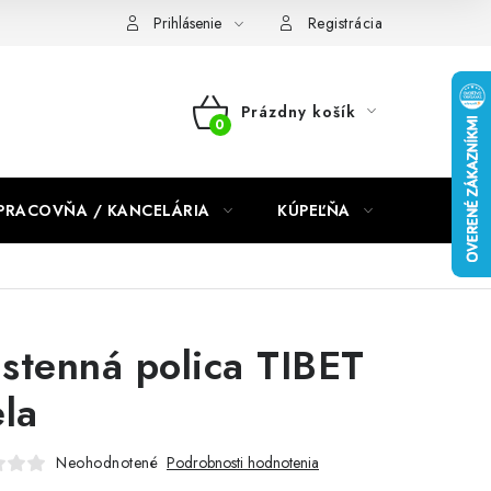
dmienky 2024
Prihlásenie
Registrácia
Prázdny košík
NÁKUPNÝ
KOŠÍK
PRACOVŇA / KANCELÁRIA
KÚPEĽŇA
DETSKÉ 
stenná polica TIBET
ela
Neohodnotené
Podrobnosti hodnotenia