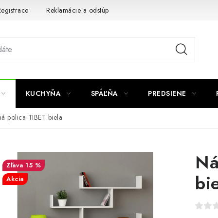
egistrace
Reklamácie a odstúpenie od zmluvy
Obchodné po
KUCHYŇA
SPÁĽŇA
PREDSIENE
á polica TIBET biela
Ná
15 %
bi
Akcia