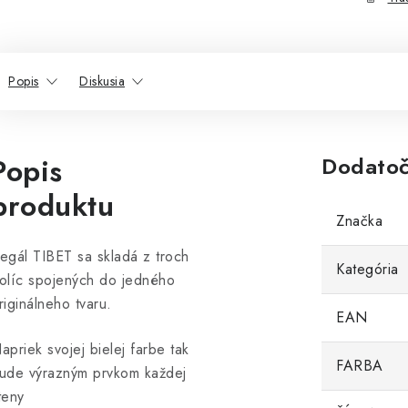
Popis
Diskusia
Popis
Dodatoč
produktu
Značka
egál TIBET sa skladá z troch
Kategória
olíc spojených do jedného
riginálneho tvaru.
EAN
apriek svojej bielej farbe tak
FARBA
ude výrazným prvkom každej
teny