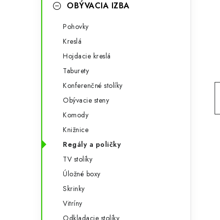
g
OBÝVACIA IZBA
ý
ó
Pohovky
p
r
Kreslá
a
i
Hojdacie kreslá
e
n
Taburety
e
Konferenčné stolíky
Obývacie steny
l
Komody
Knižnice
Regály a poličky
TV stolíky
Úložné boxy
Skrinky
Vitríny
Odkladacie stolíky