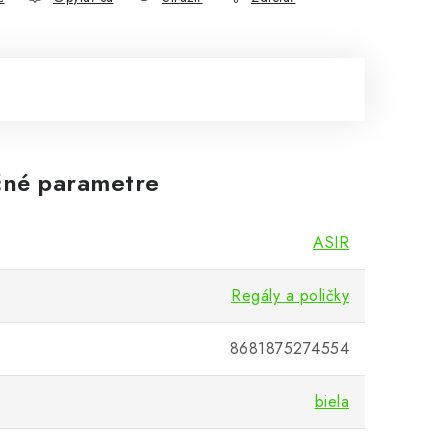
né parametre
ASIR
Regály a poličky
8681875274554
biela