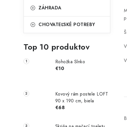
ZÁHRADA
M
p
CHOVATEĽSKÉ POTREBY
Š
Top 10 produktov
V
V
Rohožka Slnko
€10
Kovový rám postele LOFT
90 x 190 cm, biela
€68
B
Skriňa na mačací toaletu