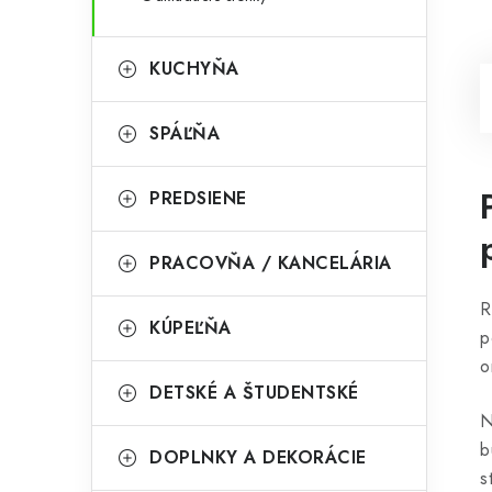
KUCHYŇA
SPÁĽŇA
PREDSIENE
PRACOVŇA / KANCELÁRIA
R
KÚPEĽŇA
p
o
DETSKÉ A ŠTUDENTSKÉ
N
b
DOPLNKY A DEKORÁCIE
s