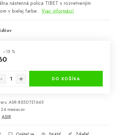
álna nástenná polica TIBET s rozvetveným
om v bielej farbe.
Viac informácií
ždňov
–15 %
60
notková cena:
DO KOŠÍKA
aru:
ASR-855DTE1645
24 mesiacov
:
ASIR
č
Opýtať sa
Strážiť
Zdieľať