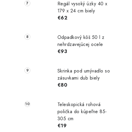
Regál vysoký úzky 40 x
179 x 24 cm biely
€62
Odpadkový kôš 50 l z
nehrdzavejúcej ocele
€93
Skrinka pod umývadlo so
zásuvkami dub biely
€80
Teleskopická rohová
polička do kúpeľne 85-
305 cm
€19