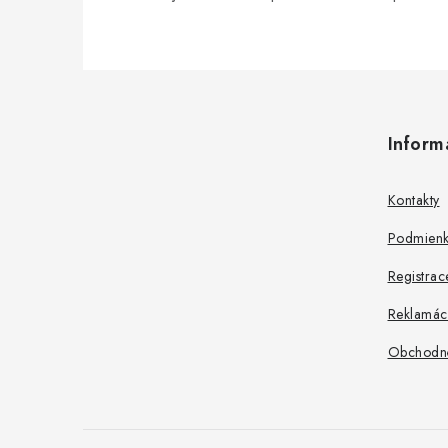
Z
á
Inform
p
ä
Kontakty
t
Podmienk
i
Registrac
e
Reklamác
Obchodn