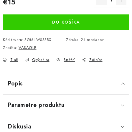
€15
Jednotková cena:
DO KOŠÍKA
Kód tovaru:
SGM-LWS33BX
Záruka
:
24 mesiacov
Značka:
VASAGLE
Tlač
Opýtať sa
Strážiť
Zdieľať
Popis
Parametre produktu
Diskusia