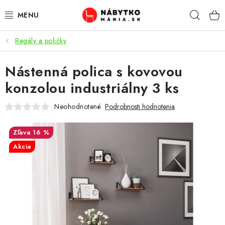
Prejsť
Hľad
na
obsah
Regály a poličky
VÝPREDAJ
Nástenná polica s kovovou
NOVINKY
konzolou industriálny 3 ks
OBÝVACIA IZBA
Neohodnotené
Podrobnosti hodnotenia
KUCHYŇA
16 %
Akcia
SPÁĽŇA
PREDSIENE
PRACOVŇA / KANCELÁRIA