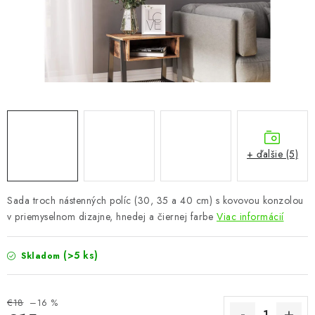
KÚPEĽŇA
DETSKÉ A ŠTUDENTSKÉ
DOPLNKY A DEKORÁCIE
ZÁHRADA
CHOVATEĽSKÉ POTREBY
+ ďalšie (5)
Kontakty
Podmienky ochrany osobných údajov
Registrace
Sada troch nástenných políc (30, 35 a 40 cm) s kovovou konzolou
Reklamácie a odstúpenie od zmluvy
v priemyselnom dizajne, hnedej a čiernej farbe
Viac informácií
Obchodné podmienky 2024
(>5 ks)
Skladom
€18
–16 %